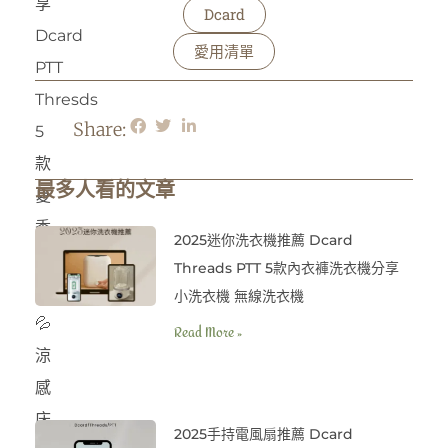
享
Dcard
Dcard
愛用清單
PTT
Thresds
Share:
5
款
最多人看的文章
夏
季
2025迷你洗衣機推薦 Dcard
床
Threads PTT 5款內衣褲洗衣機分享
包
小洗衣機 無線洗衣機
💦
Read More »
涼
感
床
2025手持電風扇推薦 Dcard