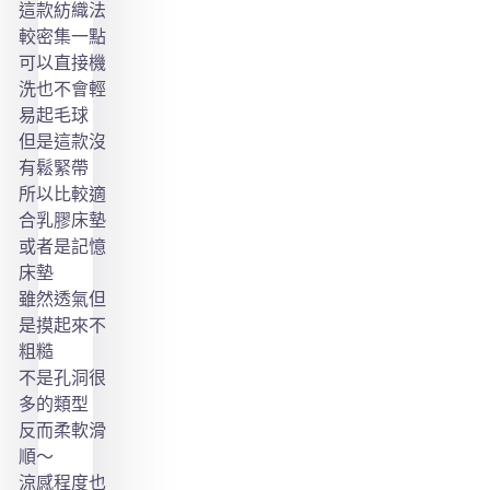
這款紡織法
較密集一點
可以直接機
洗也不會輕
易起毛球
但是這款沒
有鬆緊帶
所以比較適
合乳膠床墊
或者是記憶
床墊
雖然透氣但
是摸起來不
粗糙
不是孔洞很
多的類型
反而柔軟滑
順～
涼感程度也