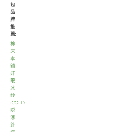
包
品
牌
推
薦:
棉
床
本
舖
好
眠
冰
紗
iCOLD
瞬
涼
針