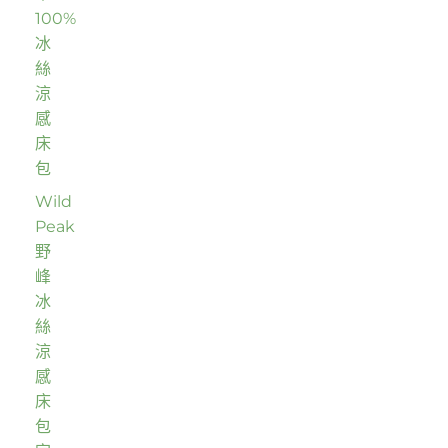
100%
冰
絲
涼
感
床
包
Wild
Peak
野
峰
冰
絲
涼
感
床
包