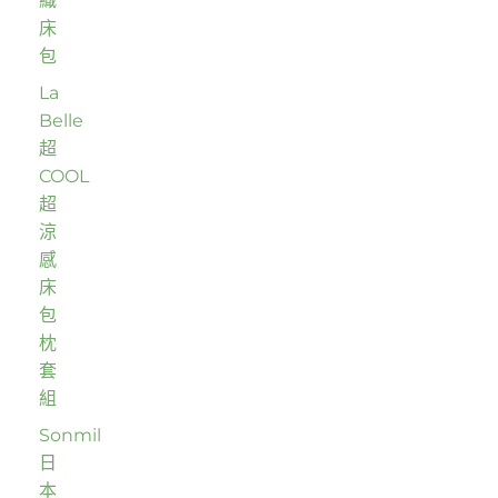
織
床
包
La
Belle
超
COOL
超
涼
感
床
包
枕
套
組
Sonmil
日
本