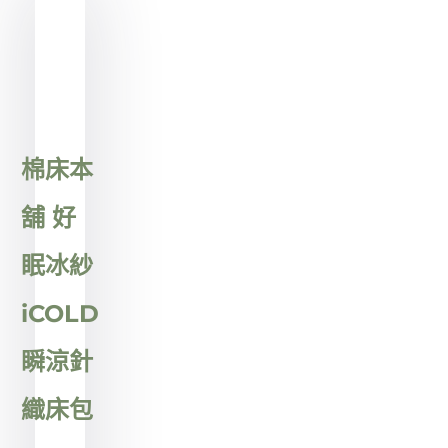
1
of
1
棉床本
舖 好
眠冰紗
iCOLD
瞬涼針
織床包