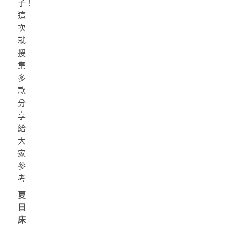
子！
這
次
就
搜
集
多
款
分
享
給
大
家
參
考
夏
日
床