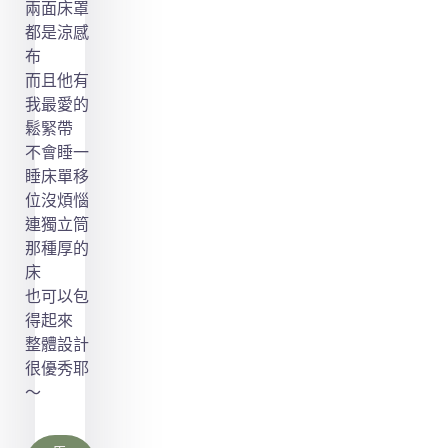
兩面床罩
都是涼感
布
而且他有
我最愛的
鬆緊帶
不會睡一
睡床單移
位沒煩惱
連獨立筒
那種厚的
床
也可以包
得起來
整體設計
很優秀耶
～