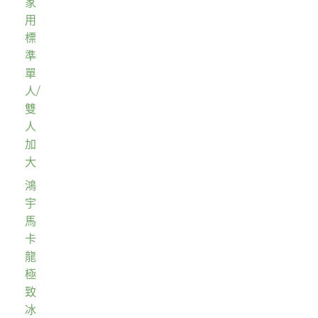
家
用
標
準
單
人/
雙
人
加
大
鴻
宇
馬
卡
龍
極
致
冰