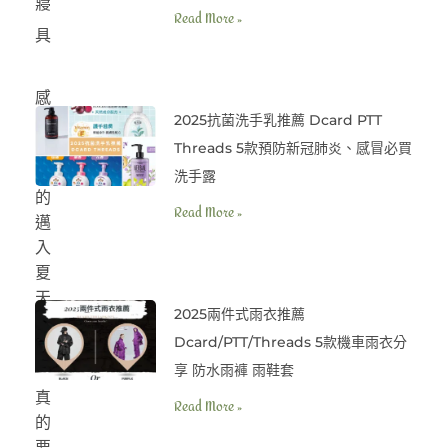
寢
Read More »
具
感
2025抗菌洗手乳推薦 Dcard PTT
覺
是
Threads 5款預防新冠肺炎、感冒必買
真
洗手露
的
Read More »
邁
入
夏
天
2025兩件式雨衣推薦
好
Dcard/PTT/Threads 5款機車雨衣分
熱
享 防水雨褲 雨鞋套
啊
真
Read More »
的
要