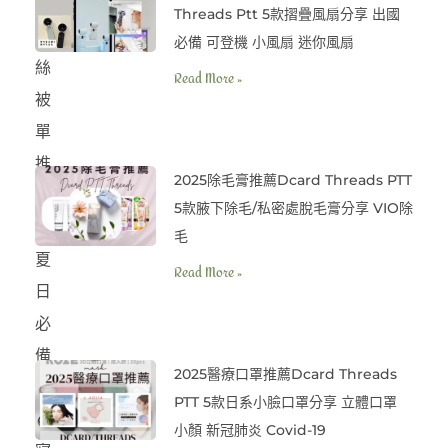
單、
Threads Ptt 5款摺疊風扇分享 出國
冰
必備 可登機 小風扇 迷你風扇
絲
Read More »
被
單
推
2025除毛膏推薦Dcard Threads PTT
薦
5款腋下除毛/私密處脫毛膏分享 VIO除
⚡️
毛
夏
Read More »
日
必
備
2025醫療口罩推薦Dcard Threads
透
PTT 5款日系小臉口罩分享 立體口罩
氣
小顏 新冠肺炎 Covid-19