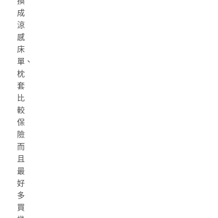
換
成
涼
感
床
單、
枕
套
比
較
保
險
而
且
最
好
多
買