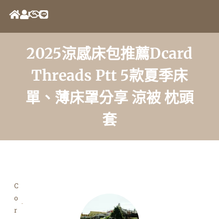
2025涼感床包推薦Dcard
Threads Ptt 5款夏季床
單、薄床罩分享 涼被 枕頭
套
C
o
r