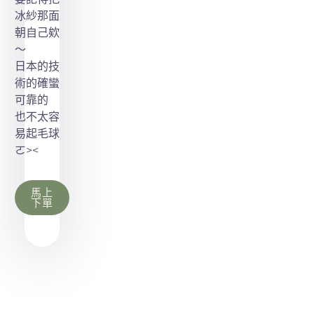
冰紗那面
朝自己欸
～
日本的技
術的確蠻
可靠的
也不太容
易起毛球
ㄛ><
馬上
下單