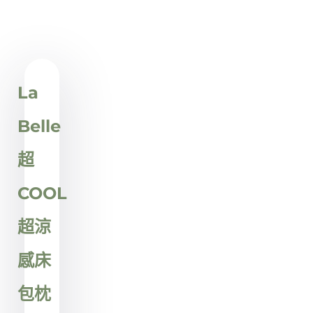
Showing
Slide
La
1
of
Belle
1
超
COOL
超涼
感床
包枕