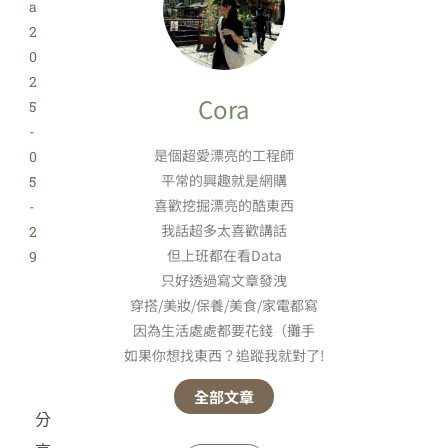
a
2
0
2
Cora
5
-
是個超愛漂亮的工程師
0
平常的興趣就是網購
5
喜歡挖掘漂亮的酷東西
-
我話超多太喜歡講話
2
但上班都在看Data
9
只好透過寫文章發洩
穿搭/美妝/保養/美食/家電都寫
因為生活處處都要花錢（攤手
如果你想找東西？追蹤我就對了!
全部文章
分