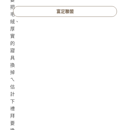
把
富足聯盟
毛
絨、
厚
實
的
寢
具
換
掉
ㄟ
估
計
下
禮
拜
要