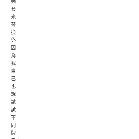
幾
套
來
替
換
💦
因
為
我
自
己
也
想
試
試
不
同
牌