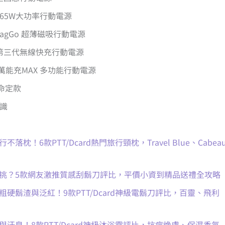
L 65W大功率行動電源
MagGo 超薄磁吸行動電源
O 第三代無線快充行動電源
H 萬能充MAX 多功能行動電源
命定款
知識
枕！6款PTT/Dcard熱門旅行頸枕，Travel Blue、Cabea
麼挑？5款網友激推質感刮鬍刀評比，平價小資到精品送禮全攻略
粗硬鬍渣與泛紅！9款PTT/Dcard神級電鬍刀評比，百靈、飛利
與汗臭！8款PTT/Dcard神級沐浴露評比，抗痘煥膚、保濕香氛