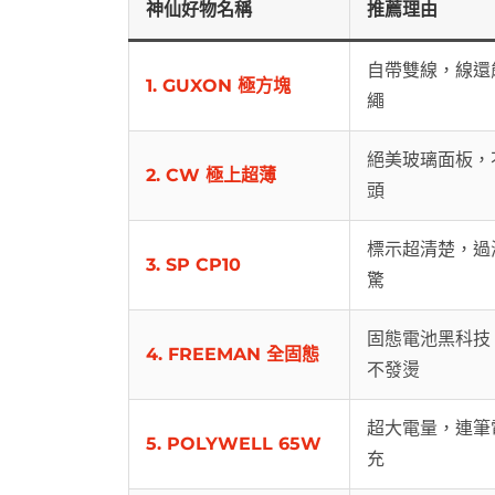
神仙好物名稱
推薦理由
自帶雙線，線還
1. GUXON 極方塊
繩
絕美玻璃面板，
2. CW 極上超薄
頭
標示超清楚，過
3. SP CP10
驚
固態電池黑科技
4. FREEMAN 全固態
不發燙
超大電量，連筆
5. POLYWELL 65W
充