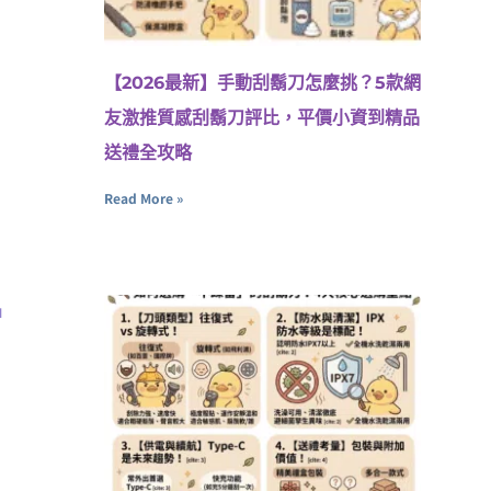
【2026最新】手動刮鬍刀怎麼挑？5款網
友激推質感刮鬍刀評比，平價小資到精品
送禮全攻略
Read More »
u