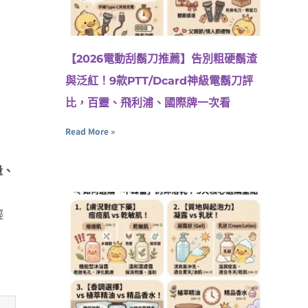
【2026電動刮鬍刀推薦】告別粗硬鬍渣
與泛紅！9款PTT/Dcard神級電鬍刀評
比，百靈、飛利浦、國際牌一次看
Read More »
量、
輕