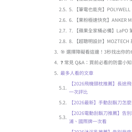
5. 【筆電也能充】POLYWEL
6. 【果粉極速快充】ANKER 
7. 【蘋果全家桶必備】LaP
8. 【超聰明設計】MOZTEC
🎯 選擇障礙看這邊！3秒找出你的
❓ 常見 Q&A：買前必看的防雷小
最多人看的文章
【2026飛機頸枕推薦】長途飛行不落
一次評比
【2026最新】手動刮鬍刀怎
【2026電動刮鬍刀推薦】告別
浦、國際牌一次看
【2026沐浴乳推薦】告別背痘