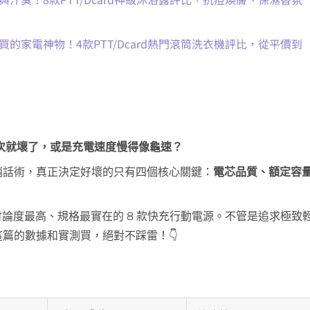
買的家電神物！4款PTT/Dcard熱門滾筒洗衣機評比，從平價到
次就壞了，或是充電速度慢得像龜速？
銷話術，真正決定好壞的只有四個核心關鍵：
電芯品質、額定容
年討論度最高、規格最實在的 8 款快充行動電源。不管是追求極致
篇的數據和實測買，絕對不踩雷！👇