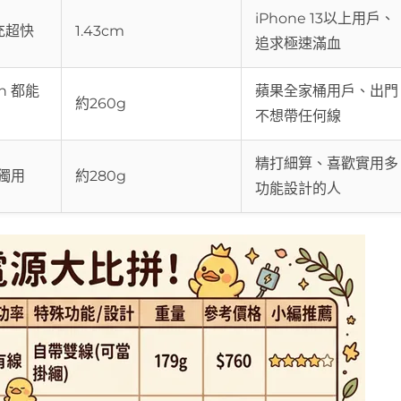
iPhone 13以上用戶、
充超快
1.43cm
追求極速滿血
ch 都能
蘋果全家桶用戶、出門
約260g
不想帶任何線
精打細算、喜歡實用多
獨用
約280g
功能設計的人