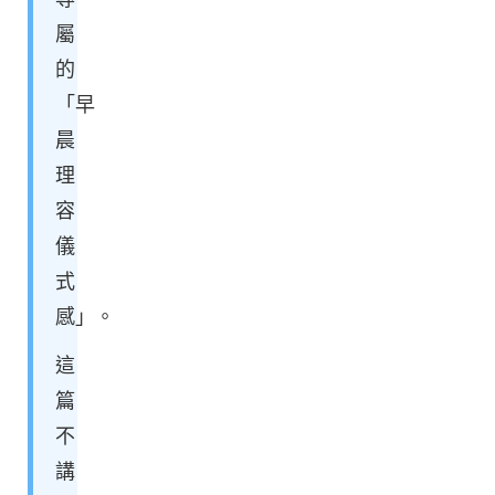
屬
的
「早
晨
理
容
儀
式
感」。
這
篇
不
講