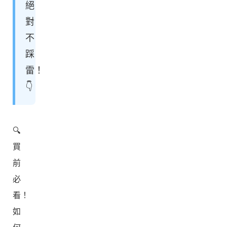
絕
對
不
踩
雷！
👇
🔍
買
前
必
看！
如