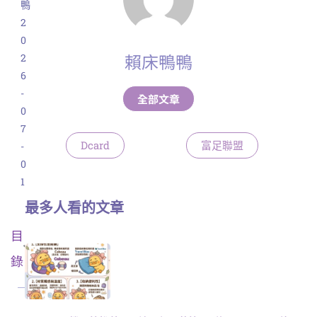
鴨
2
0
賴床鴨鴨
2
6
-
全部文章
0
7
Dcard
富足聯盟
-
0
1
最多人看的文章
目
錄