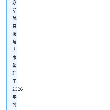
廢
話，
我
直
接
幫
大
家
整
理
了
2026
年
討