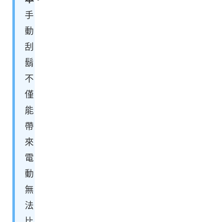
手
動
刮
鬍
不
僅
能
帶
來
電
動
無
法
比