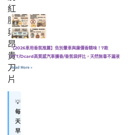
紅
腫
與
昂
【2026車用香氛推薦】告別暈車與廉價香精味！7款
貴
PTT/Dcard高質感汽車擴香/香氛袋評比，天然無毒不漏液
刀
Read More »
片
💡
每
天
早