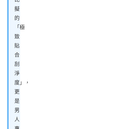
擬
的
「極
致
貼
合
刮
淨
度」，
更
是
男
人
專