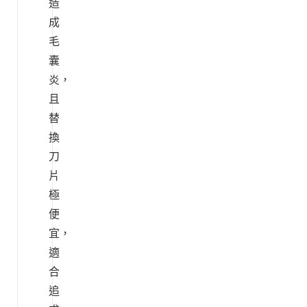
造
成
毛
囊
炎，
且
替
換
刀
片
極
便
宜，
適
合
追