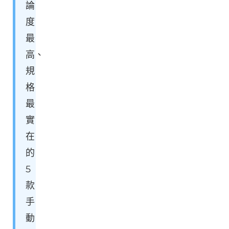
論
度
最
高、
規
格
最
實
在
的
5
款
手
動