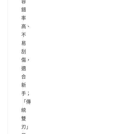
容
錯
率
高、
不
易
刮
傷，
適
合
新
手；
「傳
統
雙
刃」