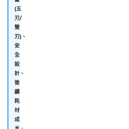
(五
刃/
雙
刃)、
安
全
設
計、
後
續
耗
材
成
本
。