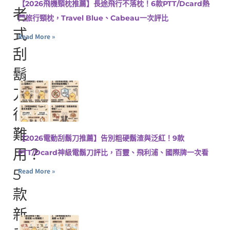
【2026飛機頸枕推薦】長途飛行不落枕！6款PTT/Dcard熱
老
門旅行頸枕，Travel Blue、Cabeau一次評比
式
Read More »
刮
鬍
刀
很
難
【2026電動刮鬍刀推薦】告別粗硬鬍渣與泛紅！9款
用？
PTT/Dcard神級電鬍刀評比，百靈、飛利浦、國際牌一次看
5
Read More »
款
新