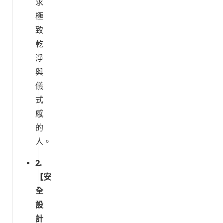
求
極
致
乾
淨
與
儀
式
感
的
人。
2.
【安
全
設
計