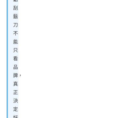
刮
鬍
刀
不
能
只
看
品
牌，
真
正
決
定
好