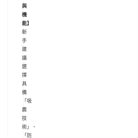
與
機
能】
新
手
建
議
選
擇
具
備
「吸
震
技
術」、
「防