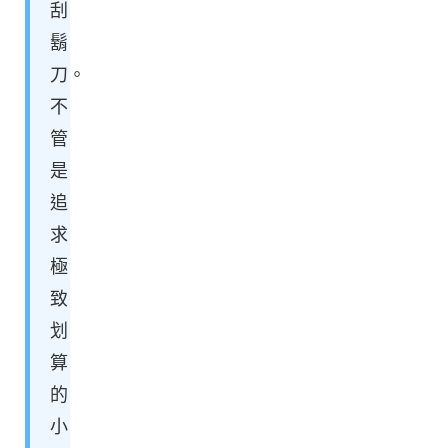
刮
鬍
刀。
不
管
是
追
求
極
致
划
算
的
小