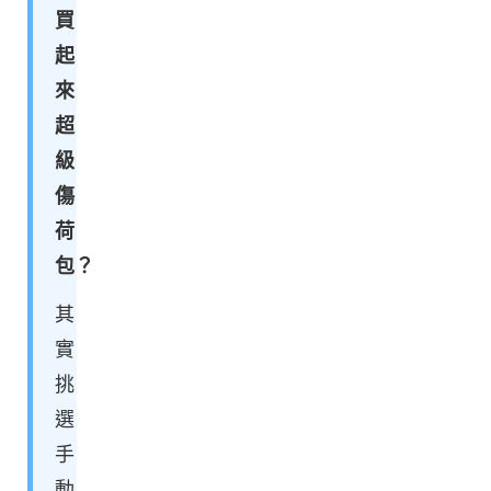
買
起
來
超
級
傷
荷
包？
其
實
挑
選
手
動