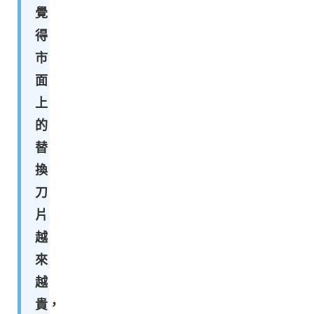
覺
得
市
面
上
的
替
換
刀
片
越
來
越
貴，