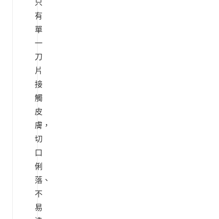
只
有
單
一
刀
片
接
觸
皮
膚，
切
口
俐
落、
不
易