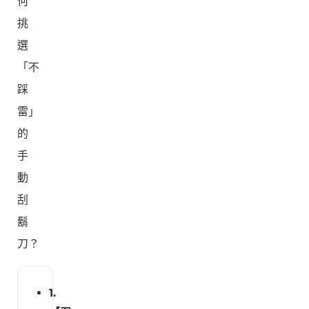
何
挑
選
「不
踩
雷」
的
手
動
刮
鬍
刀？
1.