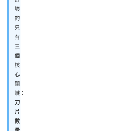
壞
的
只
有
三
個
核
心
關
鍵：
刀
片
數
量