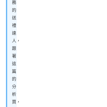
務
的
送
禮
達
人，
跟
著
這
篇
的
分
析
買，