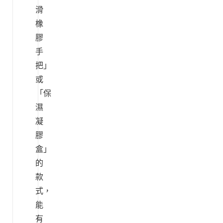
滑
橡
膠
手
把」
或
「保
濕
凝
膠
盒」
的
款
式，
能
有