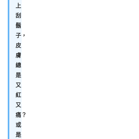
上
刮
鬍
子，
皮
膚
總
是
又
紅
又
痛？
或
是