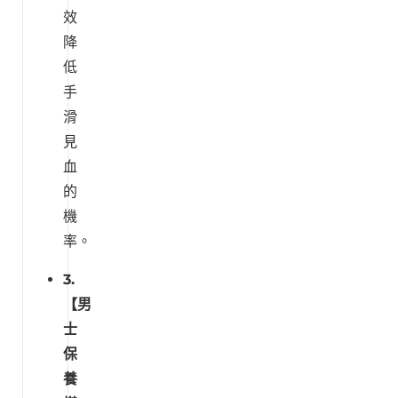
效
降
低
手
滑
見
血
的
機
率。
3.
【男
士
保
養