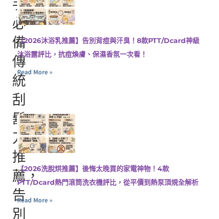
手
必
備
【2026沐浴乳推薦】告別背痘與汗臭！8款PTT/Dcard神級
沐浴露評比，抗痘煥膚、保濕香氛一次看！
傳
Read More »
統
刮
鬍
刀
推
【2026洗脫烘推薦】後悔太晚買的家電神物！4款
薦，
PTT/Dcard熱門滾筒洗衣機評比，從平價到熱泵頂規全解析
告
Read More »
別