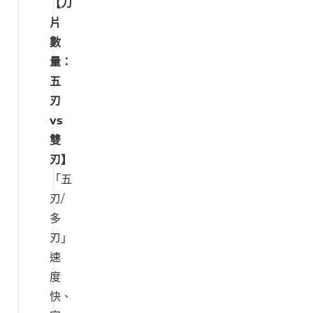
【刀
片
數
量：
五
刃
vs
雙
刃】
「五
刃/
多
刃」
速
度
快、