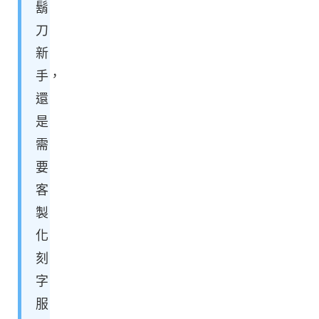
鬍
刀
新
手，
還
是
需
要
客
製
化
刻
字
服