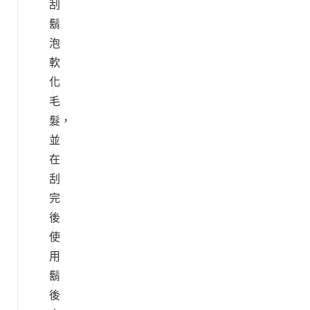
刮
鬍
泡
軟
化
毛
髮，
並
在
刮
完
後
使
用
鬍
後