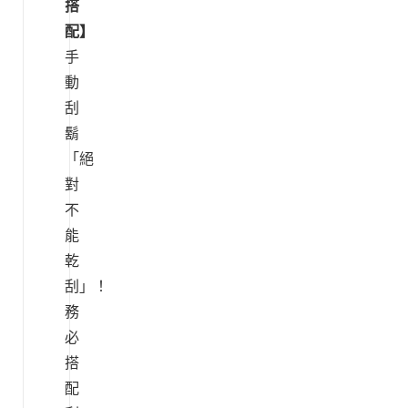
搭
配】
手
動
刮
鬍
「絕
對
不
能
乾
刮」！
務
必
搭
配