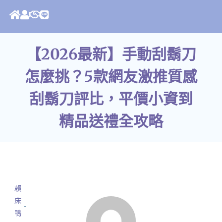
【2026最新】手動刮鬍刀
怎麼挑？5款網友激推質感
刮鬍刀評比，平價小資到
精品送禮全攻略
賴
床
鴨