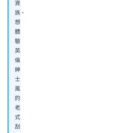
資
族、
想
體
驗
英
倫
紳
士
風
的
老
式
刮