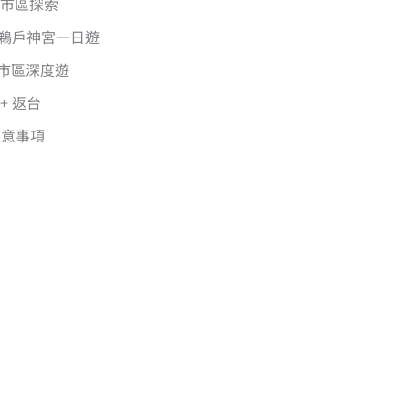
 + 市區探索
 + 鵜戶神宮一日遊
峽或市區深度遊
 + 返台
注意事項