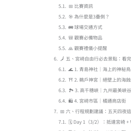
📅 比賽資訊
🎯 為什麼是3壘側？
🚌 球場交通方式
🎒 觀賽必備物品
🙏 觀賽禮儀小提醒
🗾 五、宮崎自由行必去景點：看
🌊 1. 青島神社｜海上的神秘
⛩️ 2. 鵜戶神宮｜絕壁上的海
🏞️ 3. 高千穗峽｜九州最美峽
🛍️ 4. 宮崎市區｜橘通商店街
📅 六、行程規劃建議：五天四夜
🗓️ Day 1（3/2）：抵達宮崎 