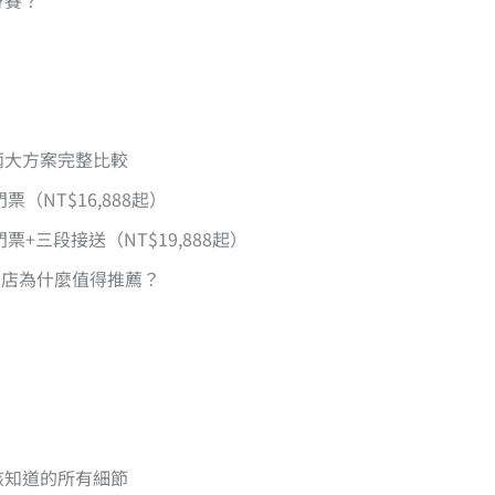
身賽？
？兩大方案完整比較
（NT$16,888起）
票+三段接送（NT$19,888起）
飯店為什麼值得推薦？
你該知道的所有細節