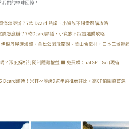
屬於我們的棒球回憶！
頭痛怎麼辦？7款 Dcard 熱議，小資族不踩雷選購攻略
賞臉怎麼辦？7款Dcard熱議，小資族不踩雷選購攻略
｜伊根舟屋餵海鷗、傘松公園飛龍觀、美山合掌村，日本三景輕
嗎？深度解析訂閱制隱藏權益 ■ 免費領 ChatGPT Go (現省
6 Dcard熱議！米其林等級9道年菜推薦評比，高CP值圍爐首選