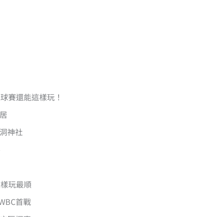
完球賽還能這樣玩！
鳥居
蝕洞神社
谷
這樣玩最順
+ WBC首戰