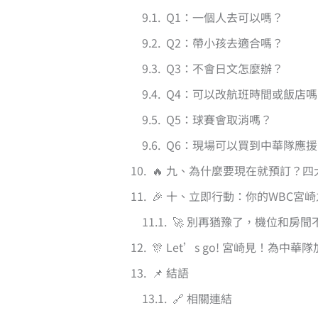
Q1：一個人去可以嗎？
Q2：帶小孩去適合嗎？
Q3：不會日文怎麼辦？
Q4：可以改航班時間或飯店嗎
Q5：球賽會取消嗎？
Q6：現場可以買到中華隊應
🔥 九、為什麼要現在就預訂？
🎉 十、立即行動：你的WBC宮
🚀 別再猶豫了，機位和房間
🎊 Let’s go! 宮崎見！為中華
📌 結語
🔗 相關連結