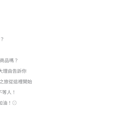
？
援商品嗎？
四大理由告訴你
崎之旅從這裡開始
不等人！
隊加油！⚾️