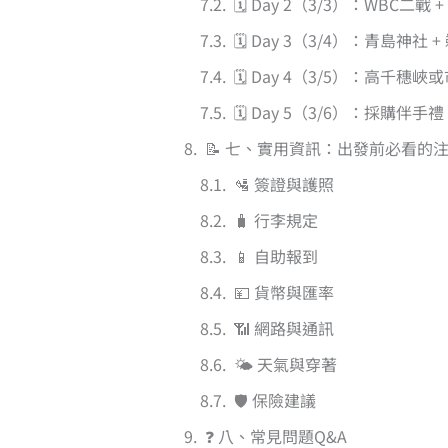
🗓️ Day 2（3/3）：WBC二戰
🗓️ Day 3（3/4）：青島神社
🗓️ Day 4（3/5）：高千穗
🗓️ Day 5（3/6）：採購伴手禮
📝 七、實用資訊：出發前必看的
🛂 簽證與護照
🧳 行李規定
📱 自助報到
💴 貨幣與匯率
📶 網路與通訊
🌤️ 天氣與穿著
🛡️ 保險建議
❓ 八、常見問題Q&A