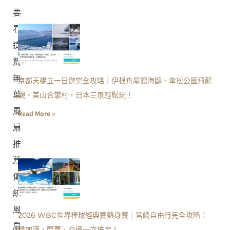
要
看
這
篇
無
京都天橋立一日遊完全攻略｜伊根舟屋餵海鷗、傘松公園飛龍
葉
觀、美山合掌村，日本三景輕鬆玩！
風
Read More »
扇
推
薦
傳
統
風
2026 WBC世界棒球經典賽熱身賽｜宮崎自由行完全攻略：
扇
機加酒、門票、交通一次搞定！