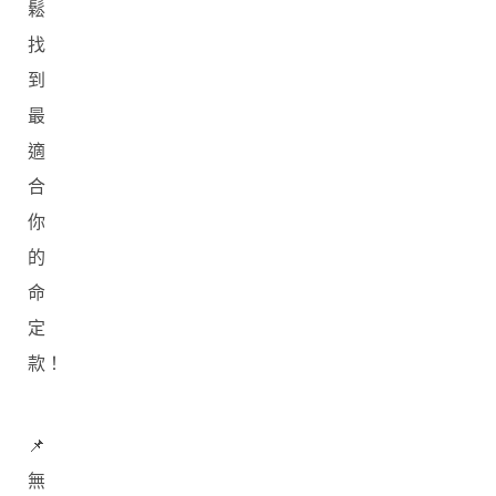
鬆
找
到
最
適
合
你
的
命
定
款！
📌
無