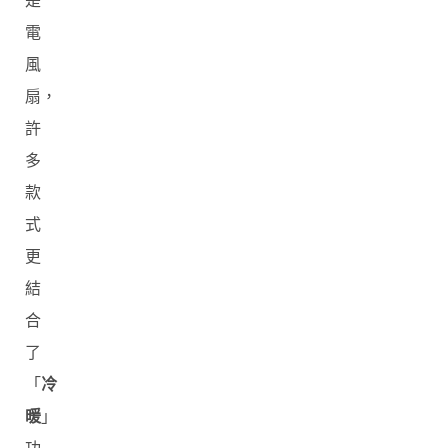
是
電
風
扇，
許
多
款
式
更
結
合
了
「
冷
暖
」