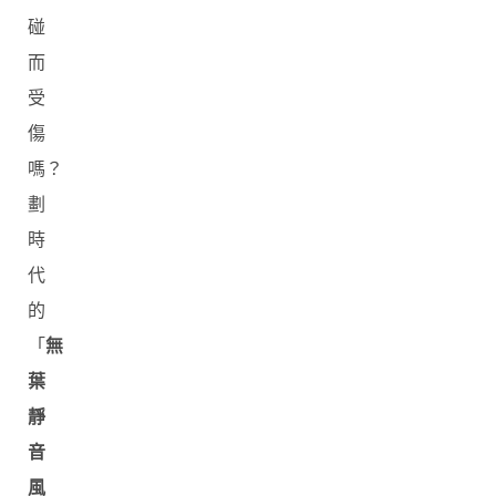
碰
而
受
傷
嗎？
劃
時
代
的
「
無
葉
靜
音
風