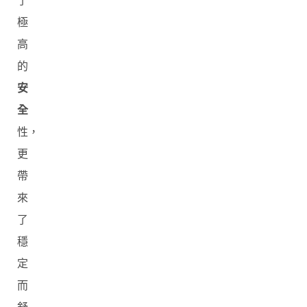
了
極
高
的
安
全
性，
更
帶
來
了
穩
定
而