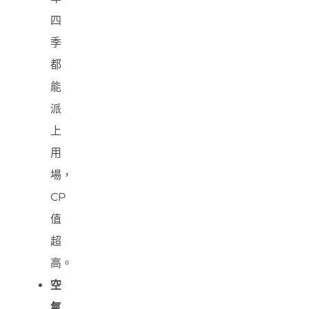
四
季
都
能
派
上
用
場，
CP
值
超
高。
空
氣