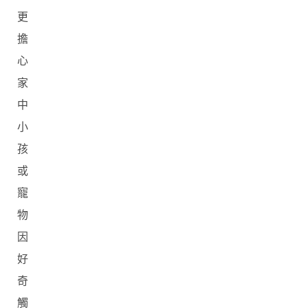
更
擔
心
家
中
小
孩
或
寵
物
因
好
奇
觸