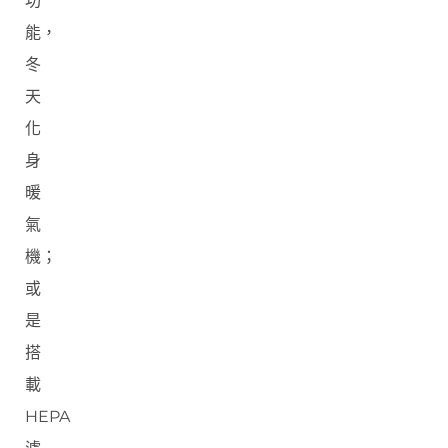
功
能，
冬
天
化
身
暖
氣
機；
或
是
搭
載
HEPA