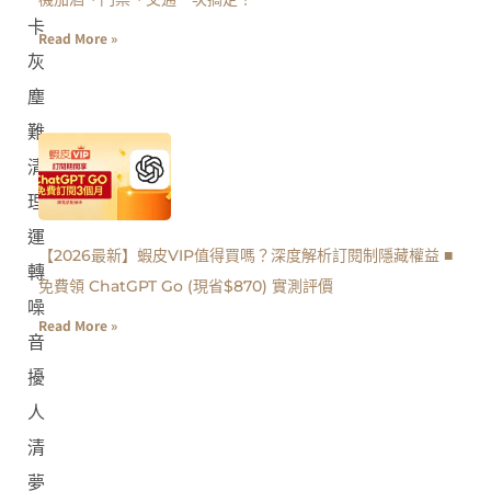
卡
Read More »
灰
塵
難
清
理、
運
【2026最新】蝦皮VIP值得買嗎？深度解析訂閱制隱藏權益 ■
轉
免費領 ChatGPT Go (現省$870) 實測評價
噪
Read More »
音
擾
人
清
夢