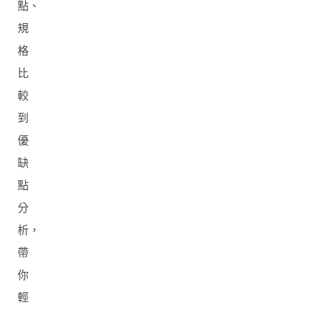
點、
規
格
比
較
到
優
缺
點
分
析，
帶
你
輕