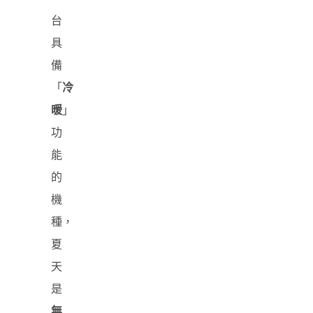
台
具
備
「
冷
暖
」
功
能
的
機
種，
夏
天
是
無