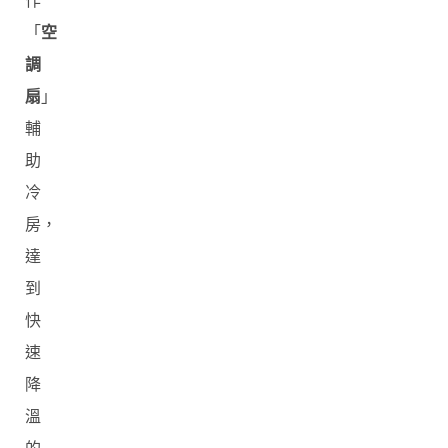
作
「
空
調
扇
」
輔
助
冷
房，
達
到
快
速
降
溫