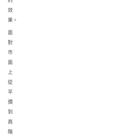
的
效
果。
面
對
市
面
上
從
平
價
到
高
階