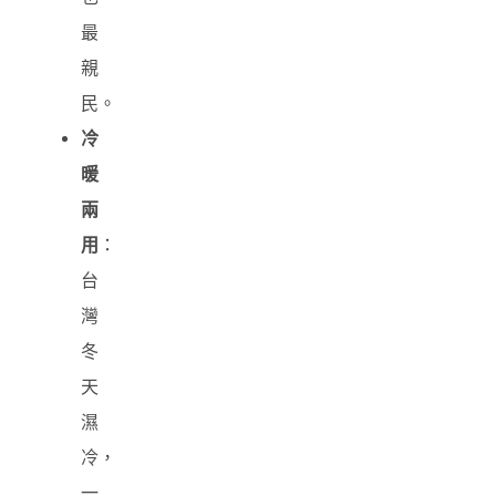
最
親
民。
冷
暖
兩
用
：
台
灣
冬
天
濕
冷，
一