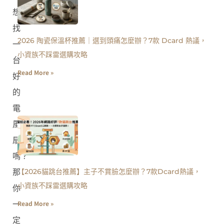
想
找
2026 陶瓷保溫杯推薦｜選到頭痛怎麼辦？7款 Dcard 熱議，
一
小資族不踩雷選購攻略
台
Read More »
好
的
電
風
扇
嗎？
【2026貓跳台推薦】主子不賞臉怎麼辦？7款Dcard熱議，
那
小資族不踩雷選購攻略
你
Read More »
一
定