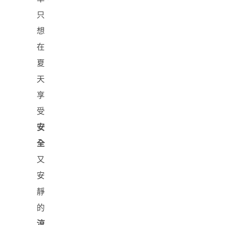
只
想
在
夏
天
享
受
安
全
又
安
靜
的
涼