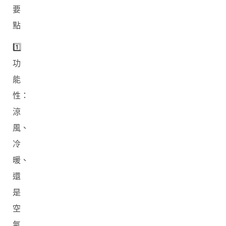
要
點
1️⃣
功
能
性：
涼
風、
冷
暖、
還
是
空
氣