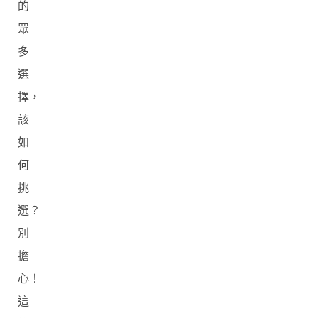
的
眾
多
選
擇，
該
如
何
挑
選？
別
擔
心！
這