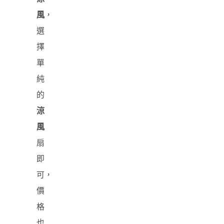
風
，
選
擇
單
純
的
涼
風
扇
即
可，
價
格
也