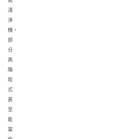
氣
清
淨
機，
部
分
高
階
款
式
甚
至
能
當