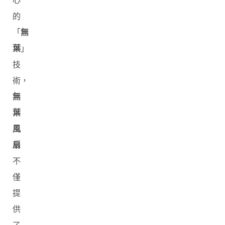
心
的
「
無
葉
」
技
術，
無
葉
風
扇
不
僅
提
供