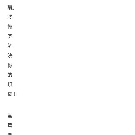
扇
」
將
徹
底
解
決
你
的
煩
惱！
無
葉