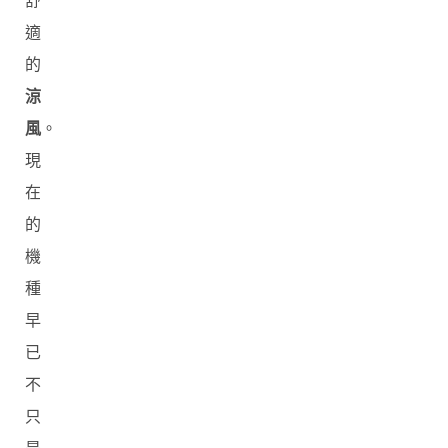
舒
適
的
涼
風
。
現
在
的
機
種
早
已
不
只