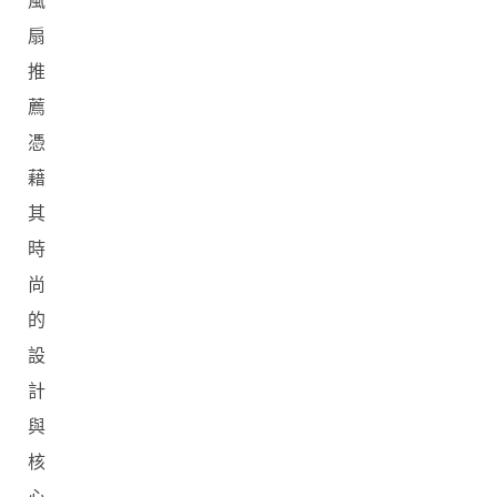
風
扇
推
薦
憑
藉
其
時
尚
的
設
計
與
核