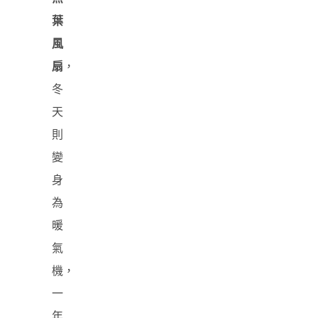
葉
風
扇
，
冬
天
則
變
身
為
暖
氣
機，
一
年