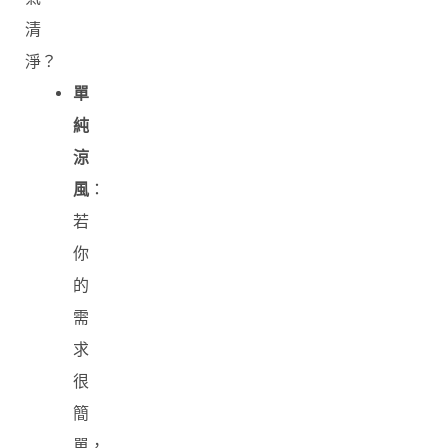
清
淨？
單
純
涼
風
：
若
你
的
需
求
很
簡
單，