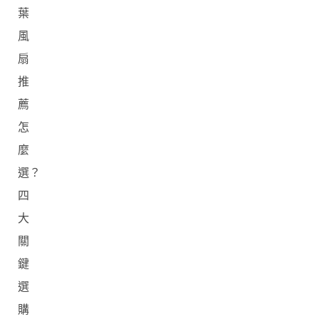
葉
風
扇
推
薦
怎
麼
選？
四
大
關
鍵
選
購