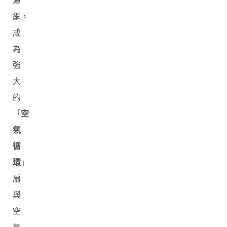
濾
網，
成
為
強
大
的
「
空
氣
循
環
」
扇
與
空