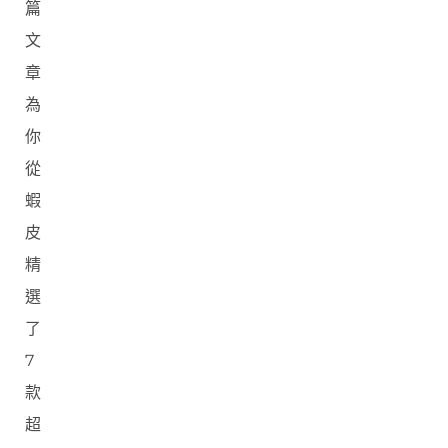
篇
文
章
為
你
從
蝦
皮
精
選
了
7
款
超