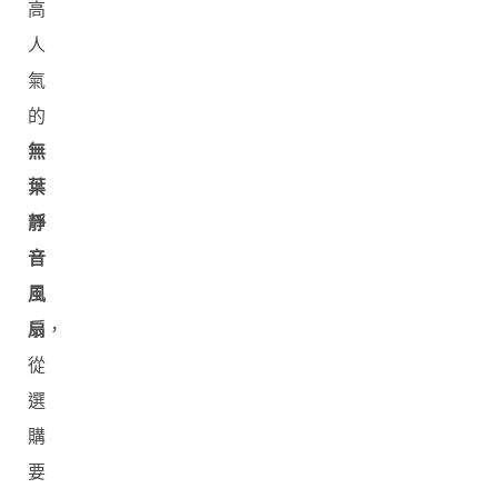
高
人
氣
的
無
葉
靜
音
風
扇
，
從
選
購
要