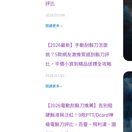
評比
2026/07/06
閱讀更多 »
【2026最新】手動刮鬍刀怎麼
挑？5款網友激推質感刮鬍刀評
比，平價小資到精品送禮全攻略
2026/07/01
閱讀更多 »
【2026電動刮鬍刀推薦】告別粗
硬鬍渣與泛紅！9款PTT/Dcard神
級電鬍刀評比，百靈、飛利浦、國