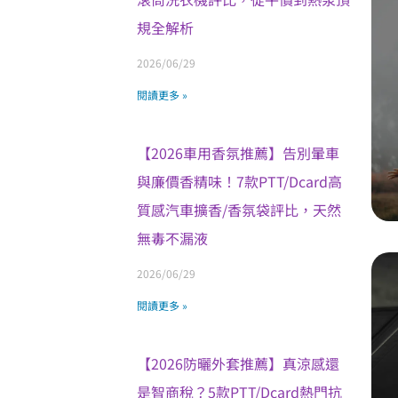
規全解析
2026/06/29
閱讀更多 »
【2026車用香氛推薦】告別暈車
與廉價香精味！7款PTT/Dcard高
質感汽車擴香/香氛袋評比，天然
無毒不漏液
2026/06/29
閱讀更多 »
【2026防曬外套推薦】真涼感還
是智商稅？5款PTT/Dcard熱門抗