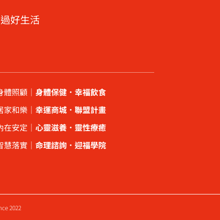
．過好生活
身體照顧｜
身體保健
．
幸福飲食
居家和樂｜
幸運商城
．
聯盟計畫
內在安定｜
心靈滋養
．
靈性療癒
智慧落實｜
命理諮詢
．
迎福學院
ince 2022