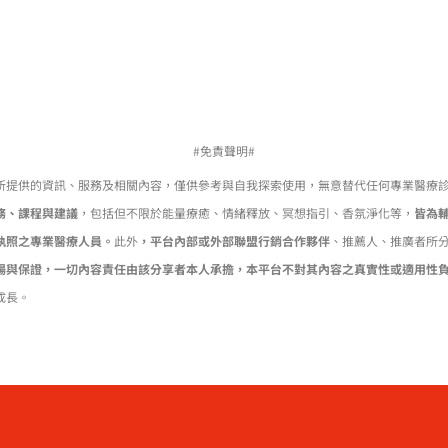
#免責聲明#
所提供的資訊、服務及相關內容，僅供參考與自我探索使用，無意替代任何專業醫療
務、課程與建議
，包括但不限於能量療癒、情緒釋放、冥想指引、香氛淨化等，
皆為
執照之專業醫療人員。
此外
，平台內部或外部聯盟行銷合作夥伴
、推薦人、推廣者所
場與保證，一切內容責任由該分享者本人承擔，本平台不對其內容之真實性或適用性
成長。