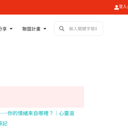
登入
搜
搜
分享
聯盟計畫
尋
尋
——你的情緒來自哪裡？｜心靈滋
筆記