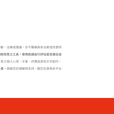
診斷、治療或建議，亦不聲稱具有治癒或改善特
輔助性質之工具，使用前請自行評估是否適合自
分享之個人心得、文章、評價或其他文字創作，
負責。
感謝您的理解與支持，願您在使用本平台