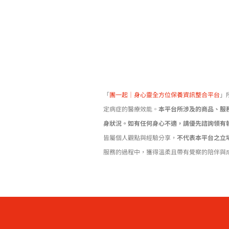
「
團一起｜身心靈全方位保養資訊整合平台
」
定病症的醫療效能。
本平台所涉及的商品、服
身狀況。如有任何身心不適，請優先諮詢領有
皆屬個人觀點與經驗分享，
不代表本平台之立
服務的過程中，獲得溫柔且帶有覺察的陪伴與