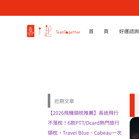
跳
至
主
要
首 頁
好運諮詢
內
容
近期文章
【2026飛機頸枕推薦】長途飛行
不落枕！6款PTT/Dcard熱門旅行
頸枕，Travel Blue、Cabeau一次