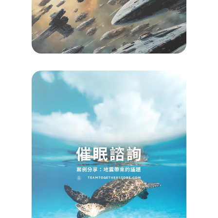
查看詳
Read M
»
【催
引導
海龜
地震
Koayu
2024/0
查看詳
Read M
»