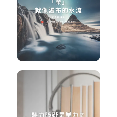
的水
Koayu
2024/0
查看詳
Read M
»
【催
引導
聽力
礙是
力？