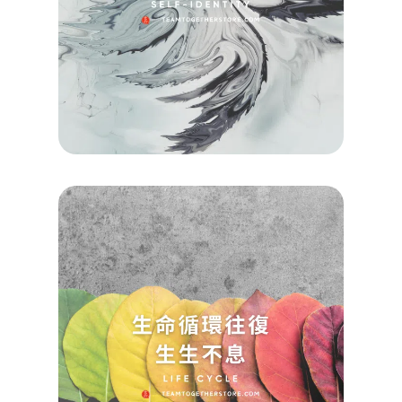
Koayu
2024/0
查看詳
Read M
»
【催
引導
生命
環往
生生
息