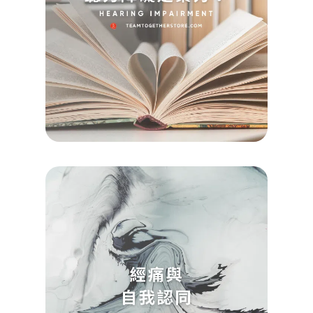
Koayu
2024/0
查看詳
Read M
»
【催
引導
經痛
自我
同有
關？