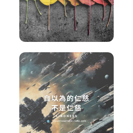
Koayu
2024/0
查看詳
Read M
»
【催
引導
自以
的仁
不是
慈
Koayu
2024/0