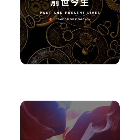
｜卡
占卜
催眠
導
團一起
2025/0
查看詳
Read M
»
探索
心深
的祕
空間