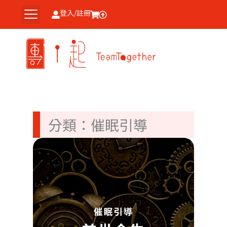
跳
登入/註冊
至
主
要
內
容
分類：催眠引導
探索
世今
生：
開靈
的秘