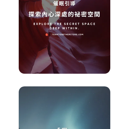
元辰
｜催
引導
團一起
2025/0
查看詳
Read M
»
【催
引導
業，
像瀑