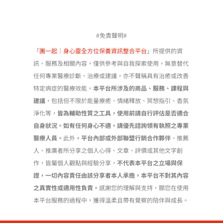
#免責聲明#
「
團一起｜身心靈全方位保養資訊整合平台
」所提供的資
訊、服務及相關內容，僅供參考與自我探索使用，無意替代
任何專業醫療診斷、治療或建議，亦不聲稱具有治癒或改善
特定病症的醫療效能。
本平台所涉及的商品、服務、課程與
建議
，包括但不限於能量療癒、情緒釋放、冥想指引、香氛
淨化等，
皆為輔助性質之工具，使用前請自行評估是否適合
自身狀況。如有任何身心不適，請優先諮詢領有執照之專業
醫療人員。
此外
，平台內部或外部聯盟行銷合作夥伴
、推薦
人、推廣者所分享之個人心得、文章、評價或其他文字創
作，皆屬個人觀點與經驗分享，
不代表本平台之立場與保
證，一切內容責任由該分享者本人承擔，本平台不對其內容
之真實性或適用性負責。
感謝您的理解與支持，願您在使用
本平台服務的過程中，獲得溫柔且帶有覺察的陪伴與成長。