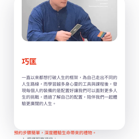
h
o
w
i
n
g
S
巧匡
l
i
一直以來都想打破人生的框架，為自己走出不同的
d
人生路線，而學習越多身心靈的工具與課程後，發
e
現每個人的裝備的是配置好讓我們可以面對更多人
1
生的挑戰，透過了解自己的配置，陪伴我們一起體
o
驗更廣闊的人生。
f
1
預約步驟簡單，深度體驗生命帶來的禮物。