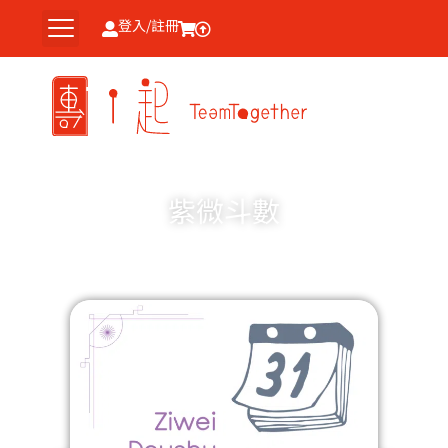
跳
登入/註冊
至
主
要
內
容
紫微斗數