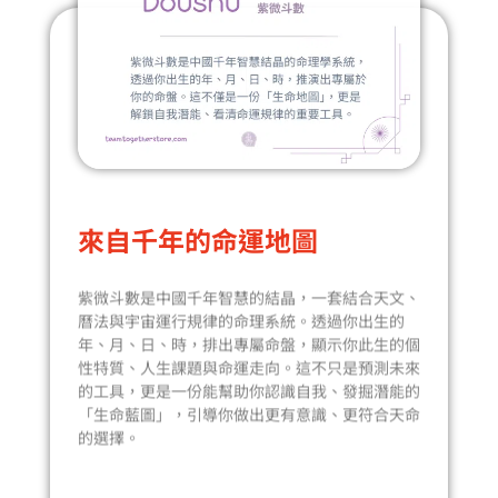
S
h
o
w
i
n
g
S
來自千年的命運地圖
l
i
紫微斗數是中國千年智慧的結晶，一套結合天文、
d
曆法與宇宙運行規律的命理系統。透過你出生的
e
年、月、日、時，排出專屬命盤，顯示你此生的個
1
性特質、人生課題與命運走向。這不只是預測未來
o
的工具，更是一份能幫助你認識自我、發掘潛能的
f
「生命藍圖」，引導你做出更有意識、更符合天命
的選擇。
5