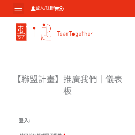
跳
登入/註冊
至
主
要
內
容
【聯盟計畫】推廣我們｜儀表
板
必
必
填
填
登入: