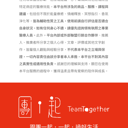
特定病症的醫療效能。
本平台所涉及的商品、服務、課程與
建議
，包括但不限於能量療癒、情緒釋放、冥想指引、香氛
淨化等，
皆為輔助性質之工具，使用前請自行評估是否適合
自身狀況。如有任何身心不適，請優先諮詢領有執照之專業
醫療人員。
此外
，平台內部或外部聯盟行銷合作夥伴
、推薦
人、推廣者所分享之個人心得、文章、評價或其他文字創
作，皆屬個人觀點與經驗分享，
不代表本平台之立場與保
證，一切內容責任由該分享者本人承擔，本平台不對其內容
之真實性或適用性負責。
感謝您的理解與支持，願您在使用
本平台服務的過程中，獲得溫柔且帶有覺察的陪伴與成長。
跟團一起．一起．過好生活