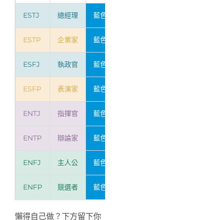
ESTJ
總經理
藍色
紅色
黃色
綠色
ESTP
企業家
藍色
紅色
黃色
粉色
ESFJ
執政官
藍色
紅色
橙色
綠色
ESFP
表演家
藍色
紅色
橙色
粉色
ENTJ
指揮官
藍色
紫色
黃色
綠色
ENTP
辯論家
藍色
紫色
黃色
粉色
ENFJ
主人公
藍色
紫色
橙色
綠色
ENFP
競選者
藍色
紫色
橙色
粉色
懶得自己做？下方留下你