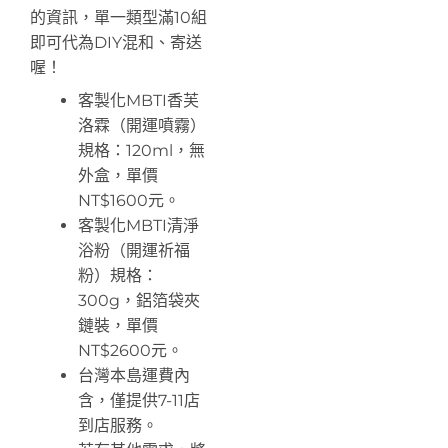
的資訊，單一類型滿10組
即可代為DIY混和、寄送
喔！
客製化MBTI香芙
洛霖（開運噴霧）
規格：120ml，無
外盒，單價
NT$1600元。
客製化MBTI清淨
浴粉（開運祈福
粉）規格：
300g，鋁箔袋夾
鏈裝，單價
NT$2600元。
台灣本島運費內
含，僅提供7-11店
到店服務。