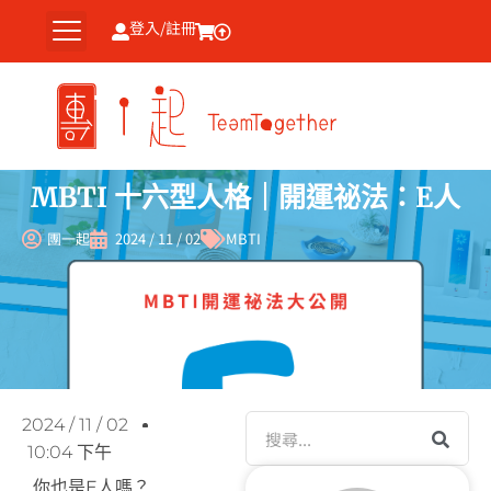
跳
登入/註冊
至
主
要
內
容
MBTI 十六型人格｜開運祕法：E人
團一起
2024 / 11 / 02
MBTI
搜
2024 / 11 / 02
尋
10:04 下午
你也是E人嗎？