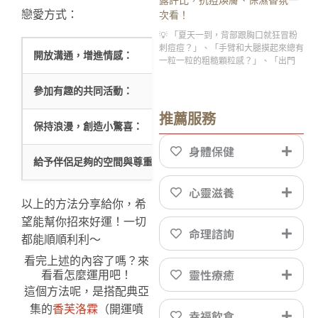
戀愛方式：
次看！
💡 「夏天一到，背部跟胸口就狂冒粉
刺痘痘？」、「手臂和大腿摸起來總有
開放溝通，增進情感：
E型人喜歡互動和表達，因此
一粒一粒的粗糙顆粒感？」、「出門
參加有趣的共同活動：
E型人喜歡行動和探索，可以
推薦服務
保持浪漫，創造小驚喜：
E型人擅長表達愛意，經常製
身體保健
給予伴侶足夠的空間與尊重：
雖然E型人喜歡親密的互動，
心靈滋養
以上的方法分享給你，希
望能幫你招來好運！一切
命理諮詢
都能順順利利～
看完上述的內容了嗎？來
靈性療癒
看看怎麼運用吧！
這個方法呢，是搭配典亞
集的
香芙洛霖
（開運噴
幸福飲食