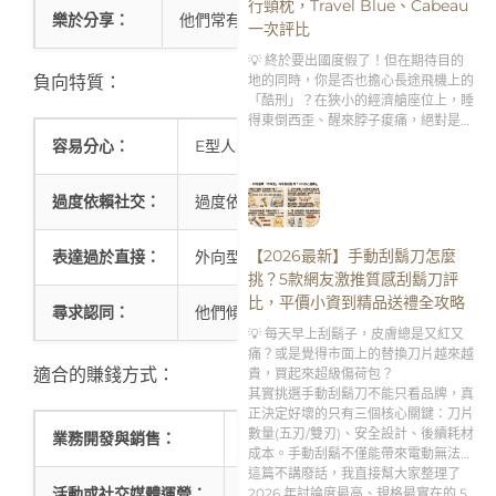
行頸枕，Travel Blue、Cabeau
樂於分享：
他們常有良好的團隊精神，喜歡與他人分享經
一次評比
💡 終於要出國度假了！但在期待目的
地的同時，你是否也擔心長途飛機上的
負向特質：
「酷刑」？在狹小的經濟艙座位上，睡
得東倒西歪、醒來脖子痠痛，絕對是破
壞旅遊興致的第一殺手。
容易分心：
E型人容易被外部刺激干擾，可能難以專注
過度依賴社交：
過度依賴人際互動可能導致自我價值與他人
【2026最新】手動刮鬍刀怎麼
表達過於直接：
外向型的人有時可能太直率，無意中傷害他
挑？5款網友激推質感刮鬍刀評
比，平價小資到精品送禮全攻略
尋求認同：
他們傾向於希望得到別人的認可，可能導致
💡 每天早上刮鬍子，皮膚總是又紅又
痛？或是覺得市面上的替換刀片越來越
適合的賺錢方式：
貴，買起來超級傷荷包？
其實挑選手動刮鬍刀不能只看品牌，真
正決定好壞的只有三個核心關鍵：刀片
數量(五刃/雙刃)、安全設計、後續耗材
業務開發與銷售：
E型人擅長溝通、建立關係，是業務
成本。手動刮鬍不僅能帶來電動無法比
擬的「極致貼合刮淨度」，更是男人專
這篇不講廢話，我直接幫大家整理了
活動或社交媒體運營：
外向型的人適合負責活動籌劃或社交
屬的「早晨理容儀式感」。
2026 年討論度最高、規格最實在的 5