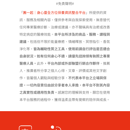
#免責聲明#
「
團一起｜身心靈全方位保養資訊整合平台
」所提供的資
訊、服務及相關內容，僅供參考與自我探索使用，無意替代
任何專業醫療診斷、治療或建議，亦不聲稱具有治癒或改善
特定病症的醫療效能。
本平台所涉及的商品、服務、課程與
建議
，包括但不限於能量療癒、情緒釋放、冥想指引、香氛
淨化等，
皆為輔助性質之工具，使用前請自行評估是否適合
自身狀況。如有任何身心不適，請優先諮詢領有執照之專業
醫療人員。
此外
，平台內部或外部聯盟行銷合作夥伴
、推薦
人、推廣者所分享之個人心得、文章、評價或其他文字創
作，皆屬個人觀點與經驗分享，
不代表本平台之立場與保
證，一切內容責任由該分享者本人承擔，本平台不對其內容
之真實性或適用性負責。
感謝您的理解與支持，願您在使用
本平台服務的過程中，獲得溫柔且帶有覺察的陪伴與成長。