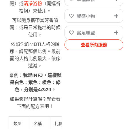
霧）或
清淨浴粉
（開運祈
福粉）來使用。
豐盛小物
可以隨身攜帶當芳香噴
霧，或是日常拖地的時候
富足聯盟
使用。
依照你的MBTI人格的順
查看所有服務
序，調配那個比例。最前
面的人格比例最大，依序
遞減。
舉例：
我是INFJ，這樣就
是白色：紫色：橙色：綠
色，分別是4:3:2:1。
如果懶得計算呢？就看看
下面的配方表吧！
類型
名稱
比例4
比例3
比例2
比例1