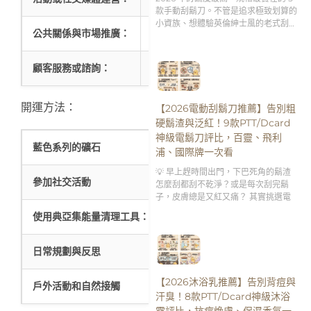
款手動刮鬍刀。不管是追求極致划算的
小資族、想體驗英倫紳士風的老式刮鬍
公共關係與市場推廣：
E型人有較強的公眾表達能力，適合
刀新手，還是需要客製化刻字服務的送
禮達人，跟著這篇的分析買，絕對不踩
雷！👇
顧客服務或諮詢：
外向型性格適合提供支持性服務，樂
開運方法：
【2026電動刮鬍刀推薦】告別粗
硬鬍渣與泛紅！9款PTT/Dcard
神級電鬍刀評比，百靈、飛利
藍色系列的礦石
可以在日常配戴藍色系
浦、國際牌一次看
💡 早上趕時間出門，下巴死角的鬍渣
參加社交活動
E型人從人際互動中獲
怎麼刮都刮不乾淨？或是每次刮完鬍
子，皮膚總是又紅又痛？ 其實挑選電
使用典亞集能量清理工具：
藍色
系列
藍色對應我們的喉輪，
日常規劃與反思
外向型的人容易被外部
【2026沐浴乳推薦】告別背痘與
戶外活動和自然接觸
定期到戶外活動，如遠
汗臭！8款PTT/Dcard神級沐浴
露評比，抗痘煥膚、保濕香氛一