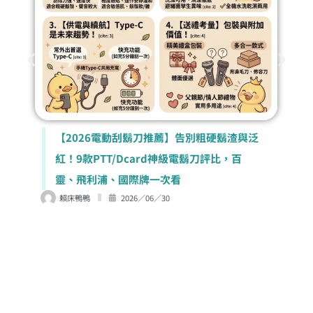
【2026電動刮鬍刀推薦】告別粗硬鬍渣與泛
紅！9款PTT/Dcard神級電鬍刀評比，百
靈、飛利浦、國際牌一次看
賴床鴨鴨
2026／06／30