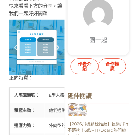
快來看看下方的分享，讓
我們一起好好開運！
團一起
作者介
合作推
紹
廣
正向特質：
延伸閱讀
人際溝通強：
E型人擅長與人互動，善於建立和維護良好的
積極主動：
他們通常能夠快速行動，敢於嘗試新事物，不
【2026飛機頸枕推薦】長途飛行
適應力強：
外向型的人在變化和多樣性中表現出色，樂於
不落枕！6款PTT/Dcard熱門旅