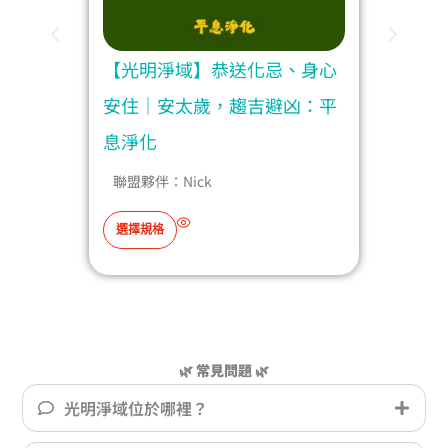
豐盛
【光明淨域】恭送化忌、身心
【光
旺地
安住｜安太歲，趨吉避凶：平
氣｜
息淨化
突破
聯盟夥伴：
Nick
聯
此
選擇規格
選擇
產
品
有
多
種
🌿 常見問題 🌿
款
式
光明淨域位於哪裡？
。
可