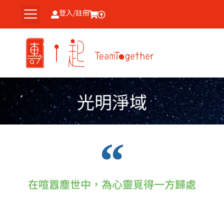
跳
登入/註冊
至
主
要
內
容
光明淨域
在喧囂塵世中，為心靈覓得一方歸處