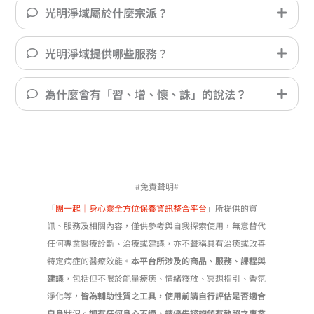
光明淨域屬於什麼宗派？
在
產
品
光明淨域提供哪些服務？
頁
面
為什麼會有「習、增、懷、誅」的說法？
選
擇
選
項
#免責聲明#
「
團一起｜身心靈全方位保養資訊整合平台
」所提供的資
訊、服務及相關內容，僅供參考與自我探索使用，無意替代
任何專業醫療診斷、治療或建議，亦不聲稱具有治癒或改善
特定病症的醫療效能。
本平台所涉及的商品、服務、課程與
建議
，包括但不限於能量療癒、情緒釋放、冥想指引、香氛
淨化等，
皆為輔助性質之工具，使用前請自行評估是否適合
自身狀況。如有任何身心不適，請優先諮詢領有執照之專業