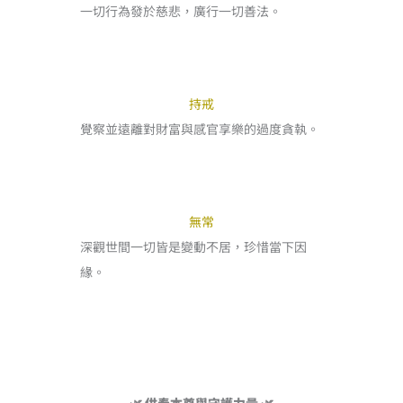
一切行為發於慈悲，廣行一切善法。
持戒
覺察並遠離對財富與感官享樂的過度貪執。
無常
深觀世間一切皆是變動不居，珍惜當下因
緣。
🌿 供奉本尊與守護力量 🌿