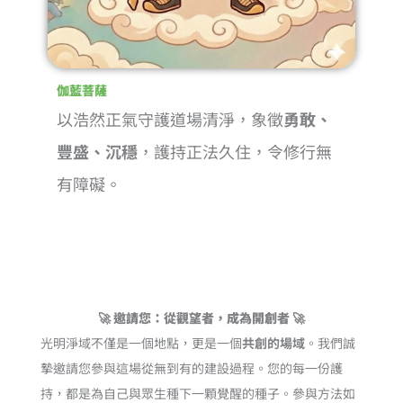
伽藍菩薩
以浩然正氣守護道場清淨，象徵
勇敢、
豐盛、沉穩
，護持正法久住，令修行無
有障礙。
🚀 邀請您：從觀望者，成為開創者 🚀
光明淨域不僅是一個地點，更是一個
共創的場域
。我們誠
摯邀請您參與這場從無到有的建設過程。您的每一份護
持，都是為自己與眾生種下一顆覺醒的種子。參與方法如