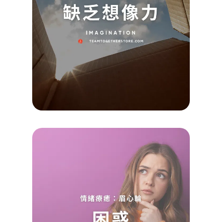
療癒
Koayu
2024/1
查看詳
Read M
»
釐清
惑｜
心輪
情緒
癒