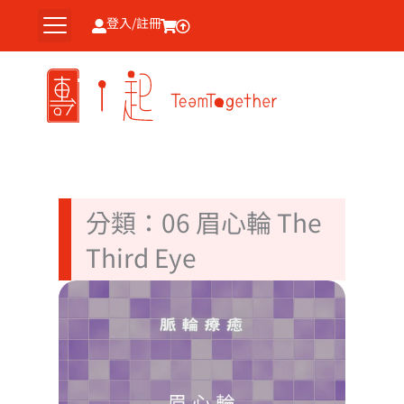
跳
登入/註冊
至
主
要
內
容
分類：06 眉心輪 The
Third Eye
平衡
覺與
慧｜
飲食