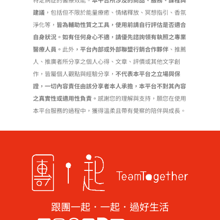
建議
，包括但不限於能量療癒、情緒釋放、冥想指引、香氛
淨化等，
皆為輔助性質之工具，使用前請自行評估是否適合
自身狀況。如有任何身心不適，請優先諮詢領有執照之專業
醫療人員。
此外
，平台內部或外部聯盟行銷合作夥伴
、推薦
人、推廣者所分享之個人心得、文章、評價或其他文字創
作，皆屬個人觀點與經驗分享，
不代表本平台之立場與保
證，一切內容責任由該分享者本人承擔，本平台不對其內容
之真實性或適用性負責。
感謝您的理解與支持，願您在使用
本平台服務的過程中，獲得溫柔且帶有覺察的陪伴與成長。
跟團一起．一起．過好生活