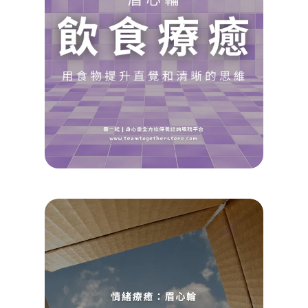
癒自
的眉
輪
Koayu
2025/0
查看詳
Read M
»
想像
練習
眉心
的情