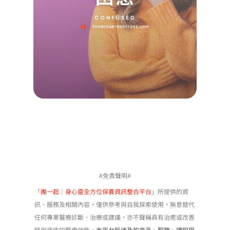
Koayu
2024/1
查看詳
Read M
»
#免責聲明#
「
團一起｜身心靈全方位保養資訊整合平台
」所提供的資
訊、服務及相關內容，僅供參考與自我探索使用，無意替代
任何專業醫療診斷、治療或建議，亦不聲稱具有治癒或改善
特定病症的醫療效能。
本平台所涉及的商品、服務、課程與