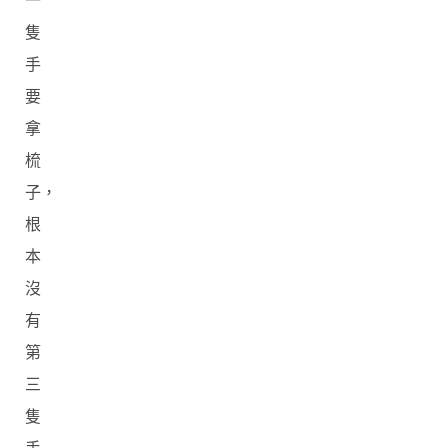
一
隻
手
要
拿
梳
子，
根
本
沒
有
第
三
隻