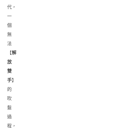
代，
一
個
無
法
【
解
放
雙
手
】
的
吹
髮
過
程，