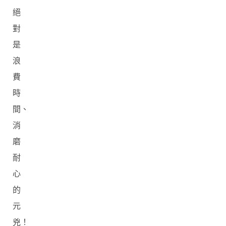
絕
對
是
浪
費
時
間、
消
磨
耐
心
的
元
兇！