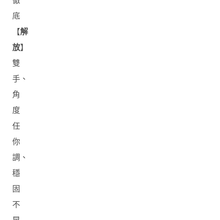
徹
底
【
解
放
】
雙
手、
角
度
任
你
調、
穩
固
不