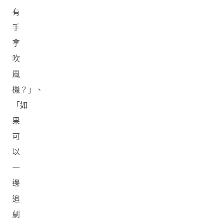
有
手
拿
吹
風
機？」、
「如
果
可
以
一
邊
追
劇