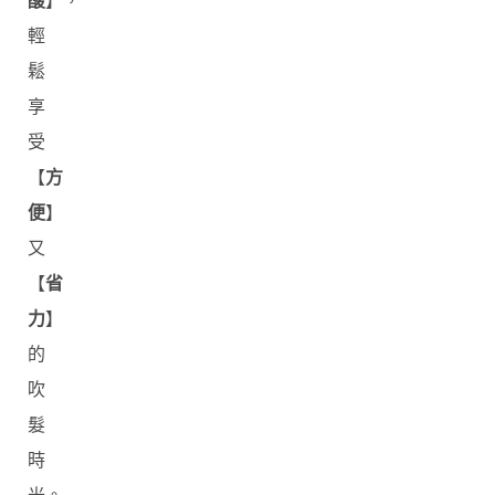
酸
】，
輕
鬆
享
受
【
方
便
】
又
【
省
力
】
的
吹
髮
時