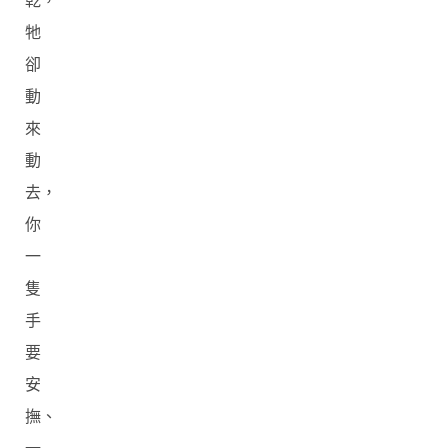
乾，
牠
卻
動
來
動
去，
你
一
隻
手
要
安
撫、