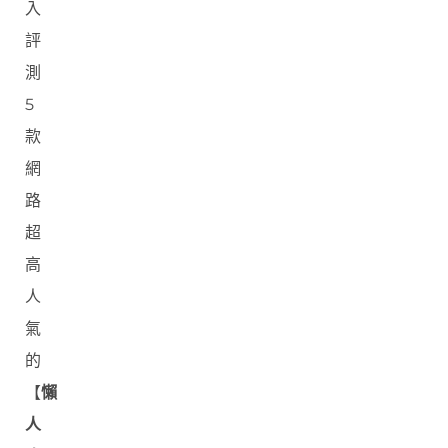
入
評
測
5
款
網
路
超
高
人
氣
的
【
懶
人