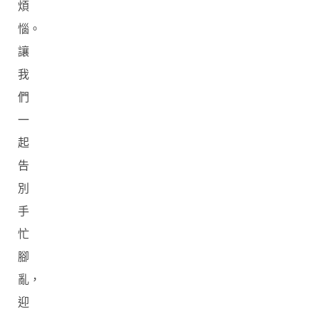
煩
惱。
讓
我
們
一
起
告
別
手
忙
腳
亂，
迎