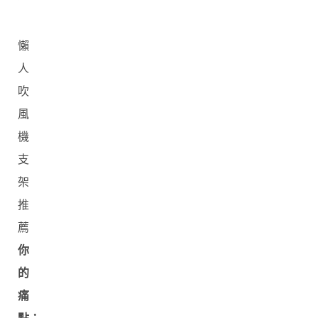
懶
人
吹
風
機
支
架
推
薦
你
的
痛