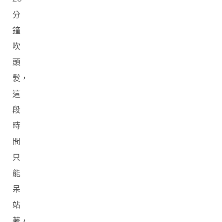
分
鐘
吹
頭
髮，
這
段
時
間
只
能
呆
站
著，