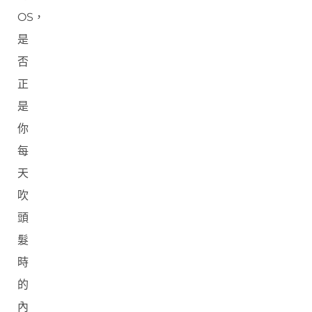
OS，
是
否
正
是
你
每
天
吹
頭
髮
時
的
內