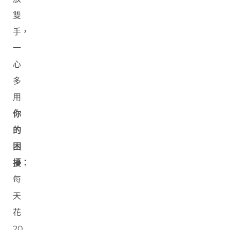
雙
手，
一
心
多
用
你
的
困
擾：
每
天
花
20