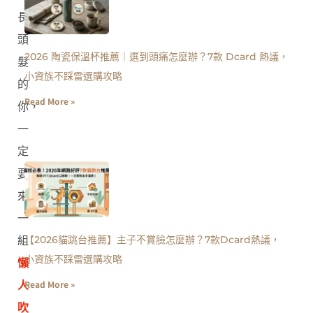
長
頭
2026 陶瓷保溫杯推薦｜選到頭痛怎麼辦？7款 Dcard 熱議，
髮
小資族不踩雷選購攻略
的
Read More »
你，
一
定
要
來
一
【2026貓跳台推薦】主子不賞臉怎麼辦？7款Dcard熱議，
組
小資族不踩雷選購攻略
懶
Read More »
人
吹