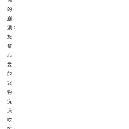
你
的
崩
潰：
想
幫
心
愛
的
寵
物
洗
澡
吹