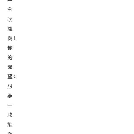
手
拿
吹
風
機！
你
的
渴
望：
想
要
一
款
能