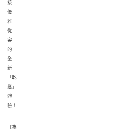
接
優
雅
從
容
的
全
新
「乾
髮」
體
驗！
【為