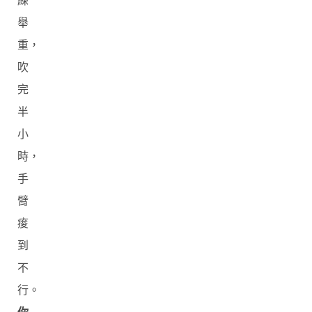
練
舉
重，
吹
完
半
小
時，
手
臂
痠
到
不
行。