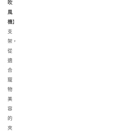
吹
風
機
】
支
架，
從
適
合
寵
物
美
容
的
夾