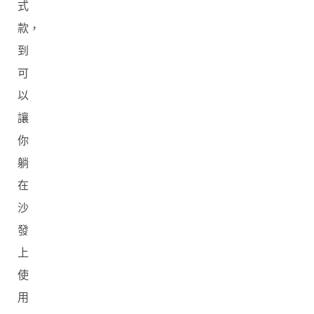
式
款，
到
可
以
讓
你
躺
在
沙
發
上
使
用