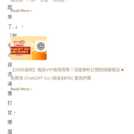
起
Read More »
來
了…」、
「幫
毛
小
孩
【2026最新】蝦皮VIP值得買嗎？深度解析訂閱制隱藏權益 ■
洗
免費領 ChatGPT Go (現省$870) 實測評價
澡
Read More »
像
打
仗，
哪
還