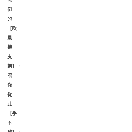
晃
倒
的
【
吹
風
機
支
架
】，
讓
你
從
此
【
手
不