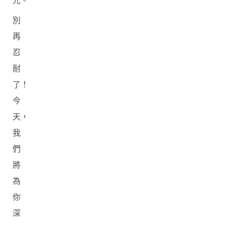
光。
別
再
忍
耐
了！
今
天，
我
們
將
為
你
深