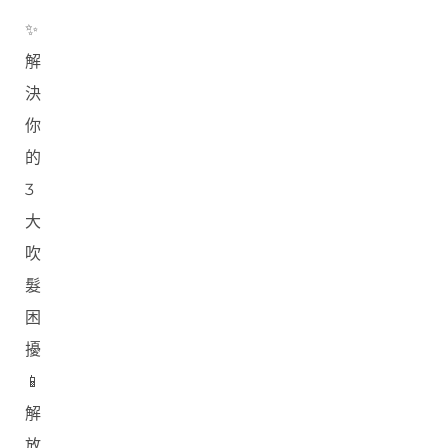
✨
解
決
你
的
3
大
吹
髮
困
擾
📱
解
放