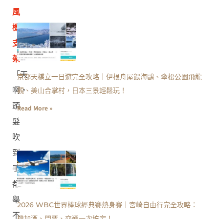
風
機
支
架
「天
京都天橋立一日遊完全攻略｜伊根舟屋餵海鷗、傘松公園飛龍
啊，
觀、美山合掌村，日本三景輕鬆玩！
頭
Read More »
髮
吹
到
手
都
舉
2026 WBC世界棒球經典賽熱身賽｜宮崎自由行完全攻略：
不
機加酒、門票、交通一次搞定！