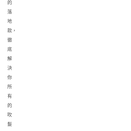
的
落
地
款，
徹
底
解
決
你
所
有
的
吹
髮