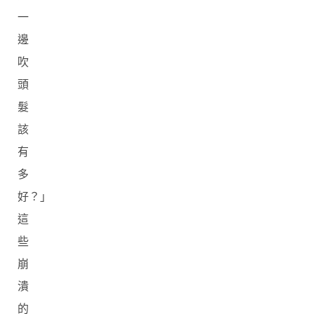
一
邊
吹
頭
髮
該
有
多
好？」
這
些
崩
潰
的