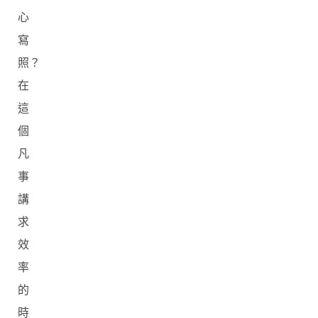
心
寫
照？
在
這
個
凡
事
講
求
效
率
的
時