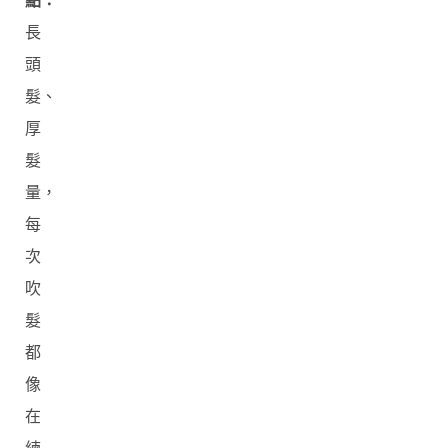
點：
長
頭
髮、
厚
髮
量，
每
次
吹
髮
都
像
在