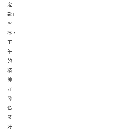
定
款」
壓
痕，
下
午
的
精
神
好
像
也
沒
好