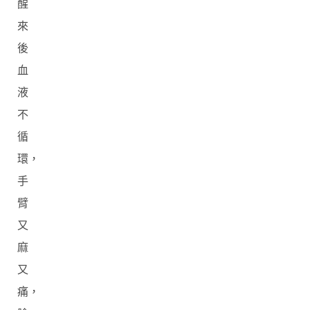
醒
來
後
血
液
不
循
環，
手
臂
又
麻
又
痛，