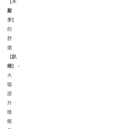
【
不
壓
手
】
的
舒
適
【
趴
睡
】，
大
幅
提
升
睡
眠