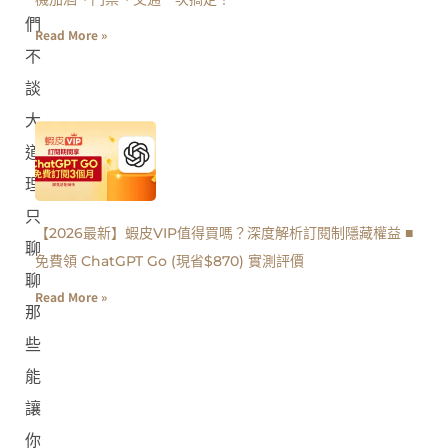
們
Read More »
不
談
大
道
理，
只
【2026最新】蝦皮VIP值得買嗎？深度解析訂閱制隱藏權益 ■
聊
免費領 ChatGPT Go (現省$870) 實測評價
聊
Read More »
那
些
能
讓
你