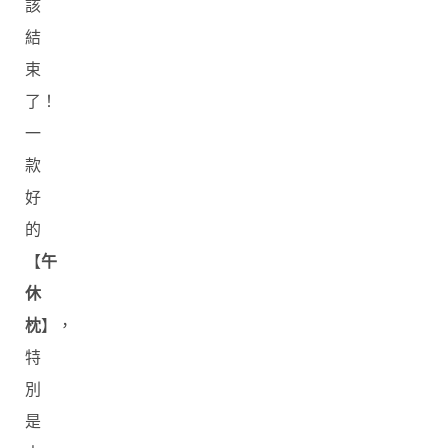
該
結
束
了！
一
款
好
的
【
午
休
枕
】，
特
別
是