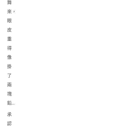
舞
來，
眼
皮
重
得
像
掛
了
兩
塊
鉛…
承
認