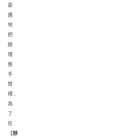
豪
邁
地
把
臉
埋
進
手
臂
裡…
為
了
在
【
辦