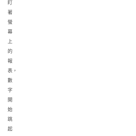
盯
著
螢
幕
上
的
報
表，
數
字
開
始
跳
起