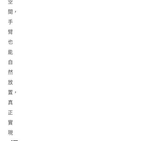
空
間，
手
臂
也
能
自
然
放
置，
真
正
實
現