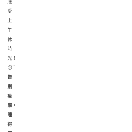
底
愛
上
午
休
時
光！
😴
告
別
痠
麻，
睡
得