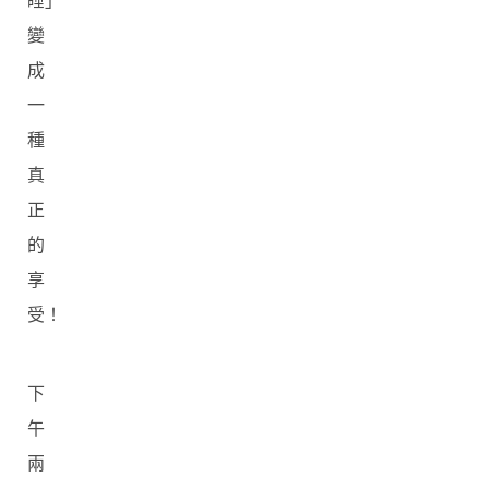
睡」
變
成
一
種
真
正
的
享
受！
下
午
兩