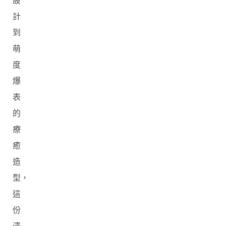
設
計
到
萌
度
爆
表
的
療
癒
造
型，
這
份