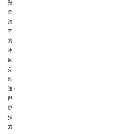
點，
會
議
室
的
冷
氣
有
點
強，
但
更
強
的