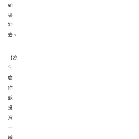
到
哪
裡
去。
【為
什
麼
你
該
投
資
一
顆