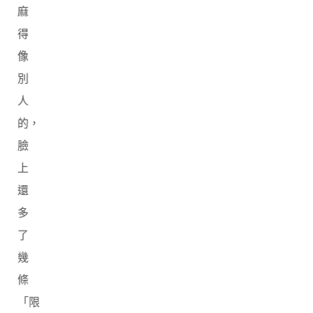
麻
得
像
別
人
的，
臉
上
還
多
了
幾
條
「限