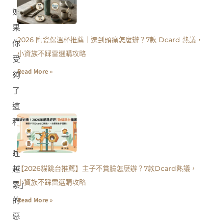
如
果
2026 陶瓷保溫杯推薦｜選到頭痛怎麼辦？7款 Dcard 熱議，
你
小資族不踩雷選購攻略
受
Read More »
夠
了
這
種
「越
睡
【2026貓跳台推薦】主子不賞臉怎麼辦？7款Dcard熱議，
越
小資族不踩雷選購攻略
累」
Read More »
的
惡