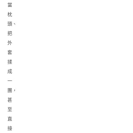
當
枕
頭、
把
外
套
揉
成
一
團，
甚
至
直
接