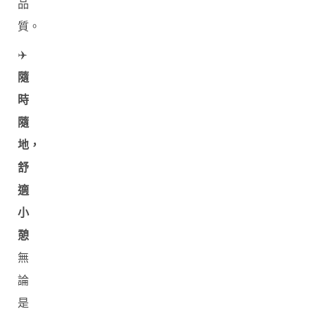
品
質。
✈️
隨
時
隨
地，
舒
適
小
憩
無
論
是