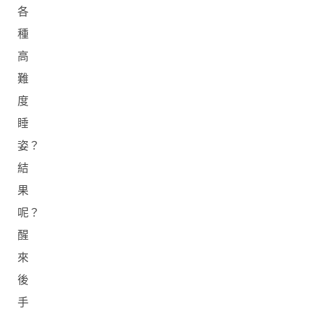
各
種
高
難
度
睡
姿？
結
果
呢？
醒
來
後
手