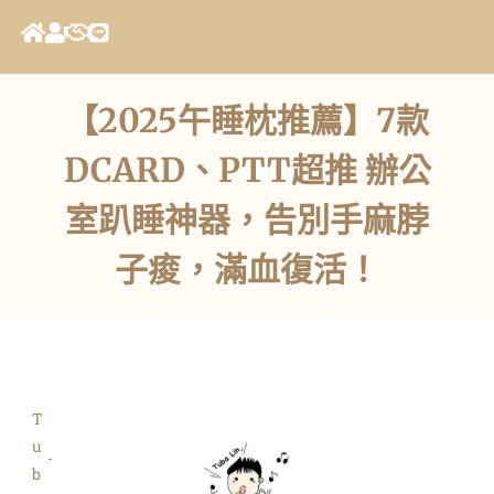
【2025午睡枕推薦】7款
DCARD、PTT超推 辦公
室趴睡神器，告別手麻脖
子痠，滿血復活！
T
u
b