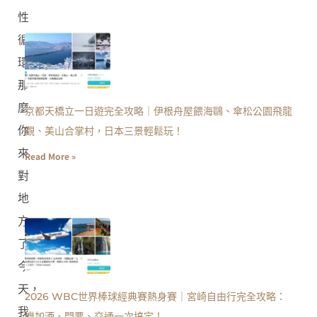
性
循
環，
那
麼
京都天橋立一日遊完全攻略｜伊根舟屋餵海鷗、傘松公園飛龍
你
觀、美山合掌村，日本三景輕鬆玩！
來
Read More »
對
地
方
了！
今
天，
2026 WBC世界棒球經典賽熱身賽｜宮崎自由行完全攻略：
我
機加酒、門票、交通一次搞定！