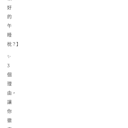
好
的
午
睡
枕？】
✨
3
個
理
由，
讓
你
徹