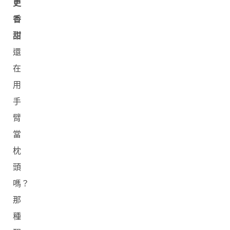
更
香
甜
還
在
用
手
臂
當
枕
頭
嗎？
那
種