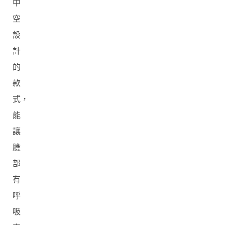
中
空
設
計
的
款
式，
能
讓
臉
部
有
呼
吸