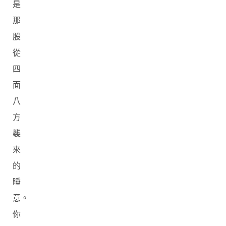
是
那
股
從
四
面
八
方
襲
來
的
睡
意。
你