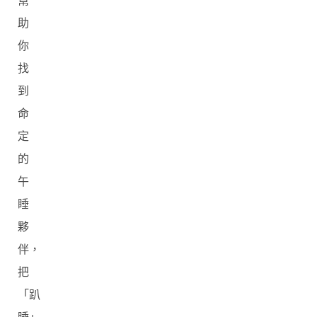
幫
助
你
找
到
命
定
的
午
睡
夥
伴，
把
「趴