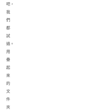
吧，
我
們
都
試
過。
用
疊
起
來
的
文
件
夾