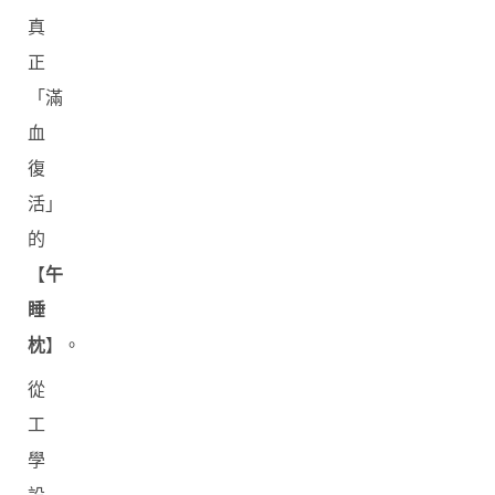
真
正
「滿
血
復
活」
的
【
午
睡
枕
】。
從
工
學