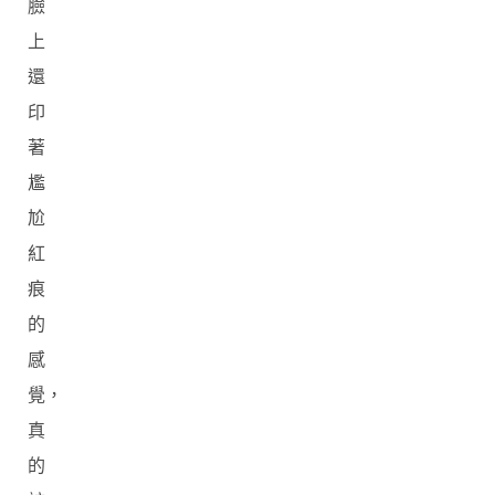
臉
上
還
印
著
尷
尬
紅
痕
的
感
覺，
真
的