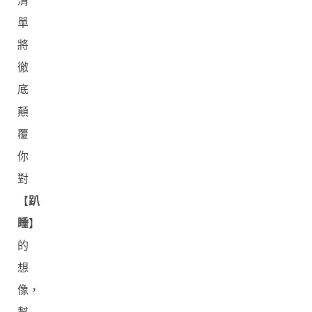
清
單
將
徹
底
顛
覆
你
對
【
趴
睡
】
的
想
像，