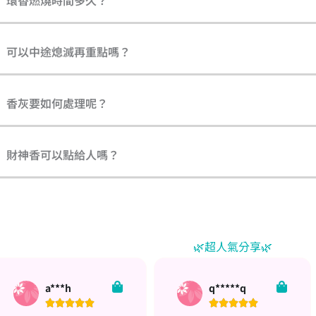
可以中途熄滅再重點嗎？
香灰要如何處理呢？
財神香可以點給人嗎？
🌿超人氣分享🌿
q*****q
w*****7









