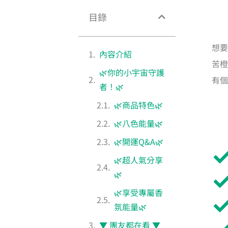
目錄
想要
內容介紹
苦橙
🌿你的小宇宙守護
有個
者！🌿
🌿商品特色🌿
🌿八色能量🌿
🌿開運Q&A🌿
🌿超人氣分享
🌿
🌿享受專屬香
氛能量🌿
▼ 團友都在看 ▼