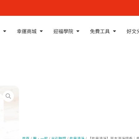
幸運商城
迎福學院
免費工具
好文
首頁
/
團．一起
/
光引聯盟
/
能量清淨
/ 【能量清淨】草本清淨環香｜