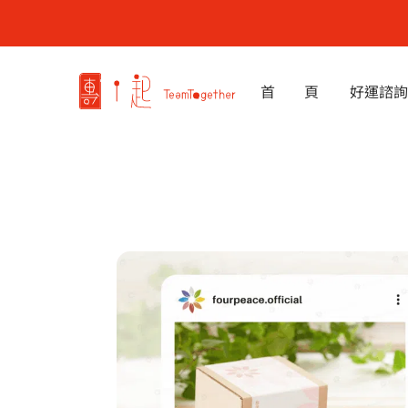
跳
至
主
要
首 頁
好運諮詢
內
容