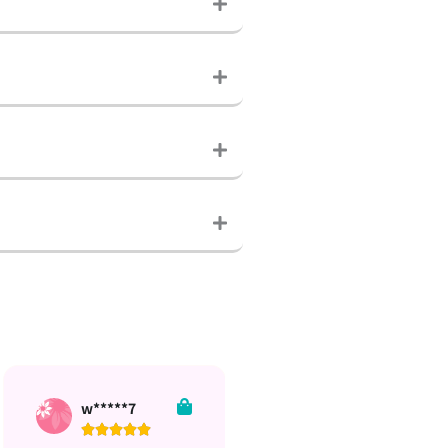
j*****y
h*****i









