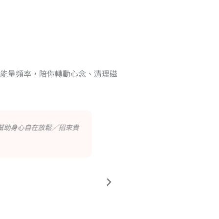
能量頻率，陪你轉動心念、清理磁
增旺文昌科甲口才／招來決策
對應上心輪／拓展人緣桃花
際財
粉色