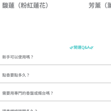
芳薰（薰衣草）
迷蝶
🌿開運Q&A🌿
新手可以使用嗎？
點香要點多久？
需要用專門的香盤或燭台嗎？
環香燃燒時間多久？