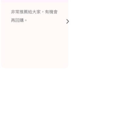
珍藏版香品，古今結合、
本來以為要等個幾天才會
精緻設計，讓每次點香都
出貨，沒想到很快就出貨
變成生活的儀式感！
了，為了避免商品不小心
劃傷還多加了片紙板，很
貼心。