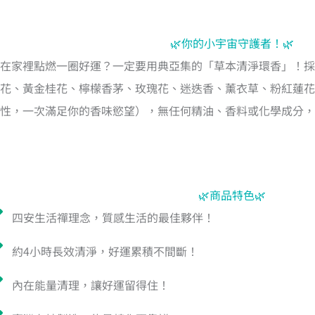
🌿你的小宇宙守護者！🌿
在家裡點燃一圈好運？一定要用典亞集的「草本清淨環香」！採
花、黃金桂花、檸檬香茅、玫瑰花、迷迭香、薰衣草、粉紅蓮花
性，一次滿足你的香味慾望），無任何精油、香料或化學成分，
🌿商品特色🌿
四安生活禪理念，質感生活的最佳夥伴！
約4小時長效清淨，好運累積不間斷！
內在能量清理，讓好運留得住！