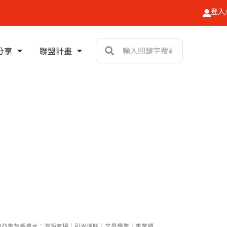
登入
搜
搜
分享
聯盟計畫
尋
尋
典亞集芳香風水：清淨氣場｜引光增旺｜文昌學業｜事業順