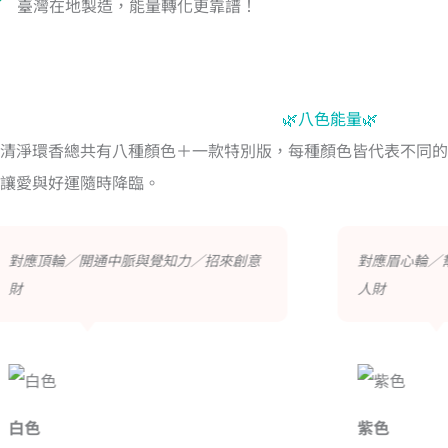
臺灣在地製造，能量轉化更靠譜！
🌿八色能量🌿
清淨環香總共有八種顏色＋一款特別版，每種顏色皆代表不同的
讓愛與好運隨時降臨。
對應眉心輪／幫助身心自在放鬆／招來貴
對應喉輪／
人財
財
紫色
藍色