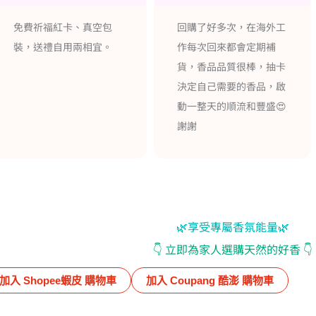
回購了好多次，在海外工
非常推薦給大家，有機會
作每次回來都會定期補
再回購。
貨，香品品質很棒，抽卡
決定自己需要的香品，啟
動一整天的順流和豐盛😍
謝謝
🌿享受專屬香氛能量🌿
👇️ 立即為家人選購天然的好香 👇️
加入 Shopee蝦皮 購物車
加入 Coupang 酷澎 購物車