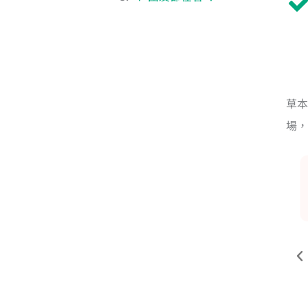
草本
場，
黃色
對應頂輪／開通中脈與覺知力／招來創意
可參
財
白色