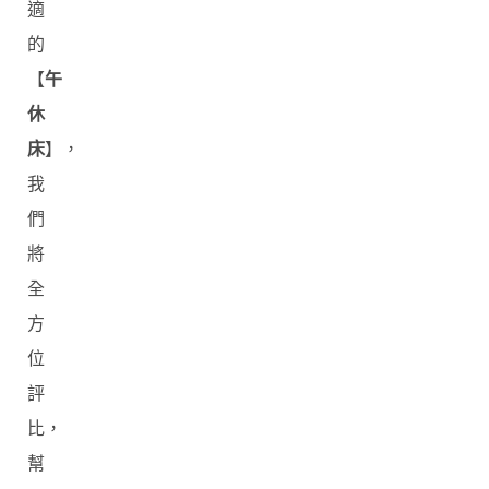
適
的
【
午
休
床
】，
我
們
將
全
方
位
評
比，
幫