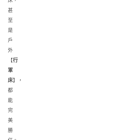
床，
甚
至
是
戶
外
【
行
軍
床
】，
都
能
完
美
勝