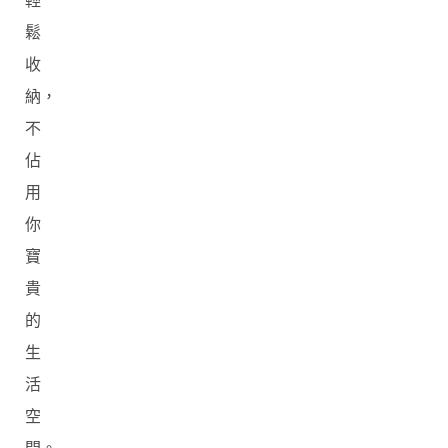
輕
鬆
收
納，
不
佔
用
你
寶
貴
的
生
活
空