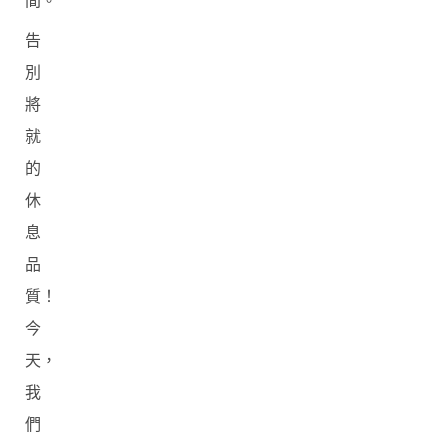
間。
告
別
將
就
的
休
息
品
質！
今
天，
我
們