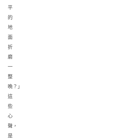
平
的
地
面
折
磨
一
整
晚？」
這
些
心
聲，
是