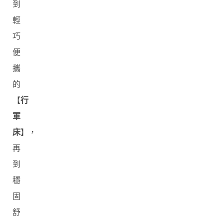
到
輕
巧
便
攜
的
【
行
軍
床
】，
再
到
穩
固
舒