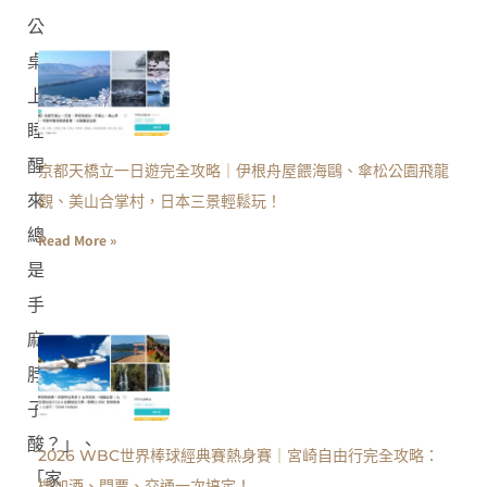
公
桌
上
睡，
醒
京都天橋立一日遊完全攻略｜伊根舟屋餵海鷗、傘松公園飛龍
來
觀、美山合掌村，日本三景輕鬆玩！
總
Read More »
是
手
麻
脖
子
酸？」、
2026 WBC世界棒球經典賽熱身賽｜宮崎自由行完全攻略：
「家
機加酒、門票、交通一次搞定！