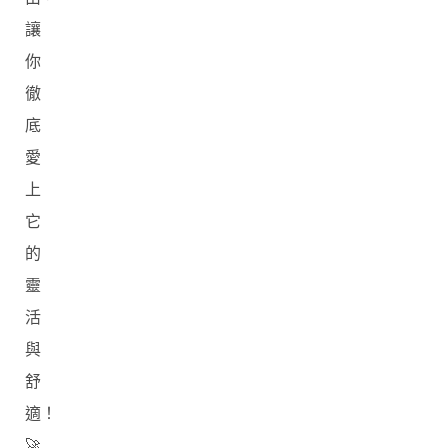
讓
你
徹
底
愛
上
它
的
靈
活
與
舒
適！
🚀