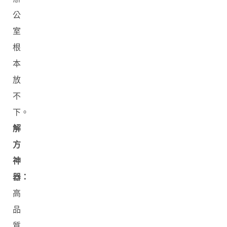
公
室
根
本
放
不
下。
解
方
神
器：
高
品
質