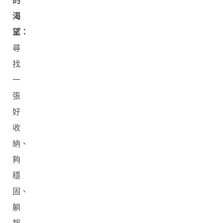
的
渴
望：
尋
找
一
張
好
收
納、
夠
穩
固、
躺