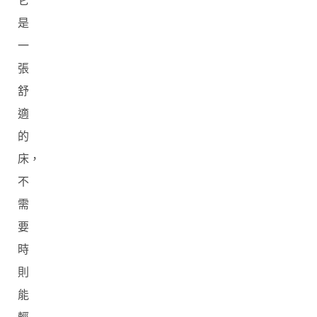
它
是
一
張
舒
適
的
床，
不
需
要
時
則
能