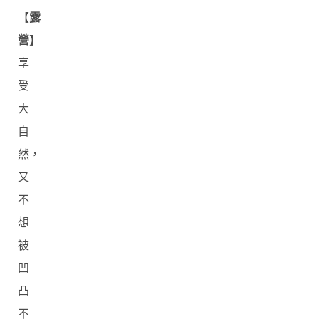
【
露
營
】
享
受
大
自
然，
又
不
想
被
凹
凸
不