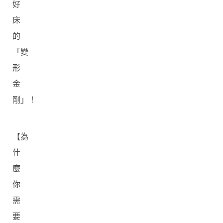
好
床
的
「變
形
金
剛」！
【為
什
麼
你
需
要