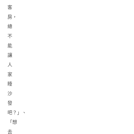
客
房，
總
不
能
讓
人
家
睡
沙
發
吧？」、
「想
去