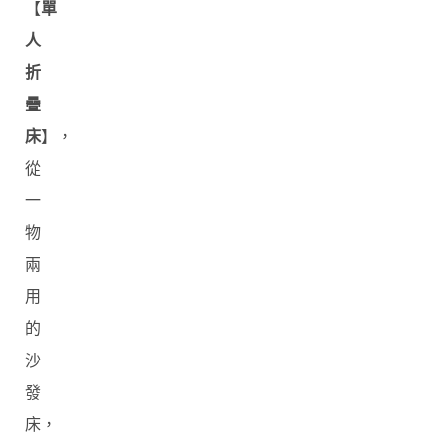
【
單
人
折
疊
床
】，
從
一
物
兩
用
的
沙
發
床，