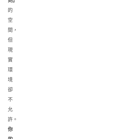
刻
】
的
空
間，
但
現
實
環
境
卻
不
允
許。
你