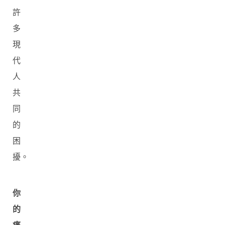
許
多
現
代
人
共
同
的
困
擾。
你
的