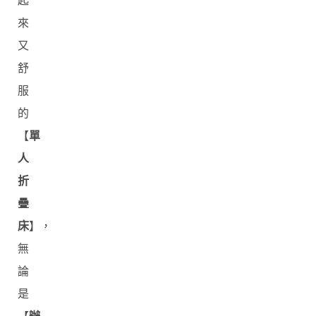
起
來
又
舒
服
的
【
單
人
折
疊
床
】，
無
論
是