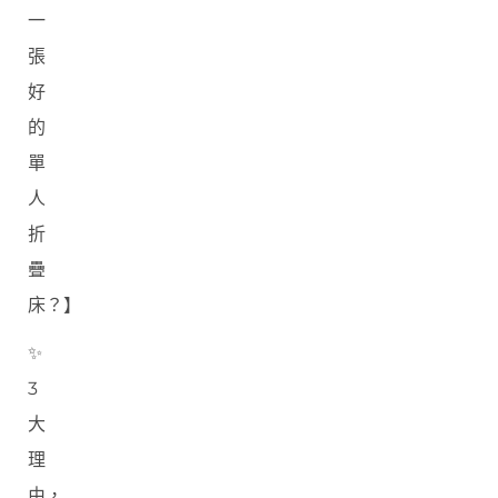
一
張
好
的
單
人
折
疊
床？】
✨
3
大
理
由，