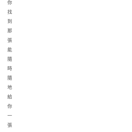
你
找
到
那
張
能
隨
時
隨
地
給
你
一
張