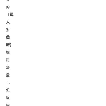
的
【
單
人
折
疊
床
】
採
用
輕
量
化
但
堅
固