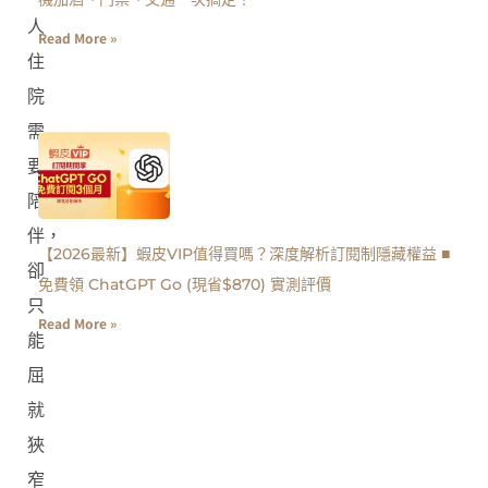
人
Read More »
住
院
需
要
陪
伴，
【2026最新】蝦皮VIP值得買嗎？深度解析訂閱制隱藏權益 ■
卻
免費領 ChatGPT Go (現省$870) 實測評價
只
Read More »
能
屈
就
狹
窄