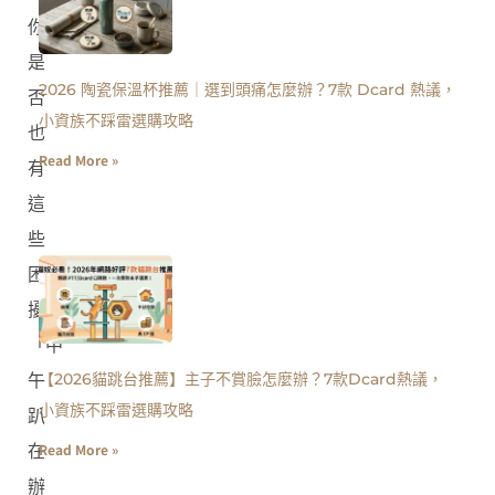
你
是
2026 陶瓷保溫杯推薦｜選到頭痛怎麼辦？7款 Dcard 熱議，
否
小資族不踩雷選購攻略
也
Read More »
有
這
些
困
擾？
「中
【2026貓跳台推薦】主子不賞臉怎麼辦？7款Dcard熱議，
午
小資族不踩雷選購攻略
趴
Read More »
在
辦