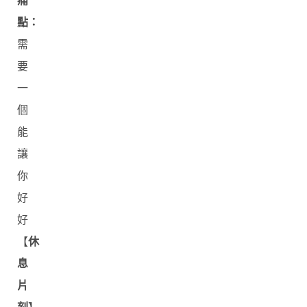
痛
點：
需
要
一
個
能
讓
你
好
好
【
休
息
片