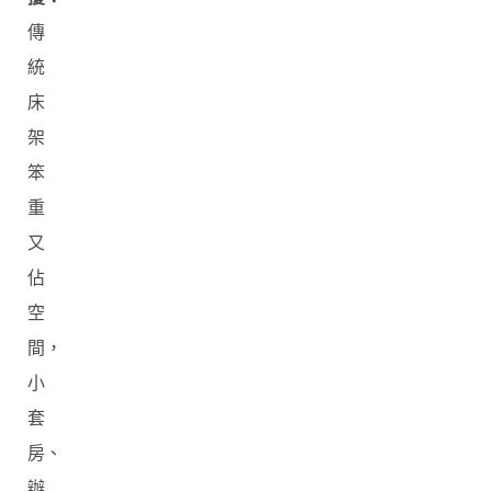
傳
統
床
架
笨
重
又
佔
空
間，
小
套
房、
辦