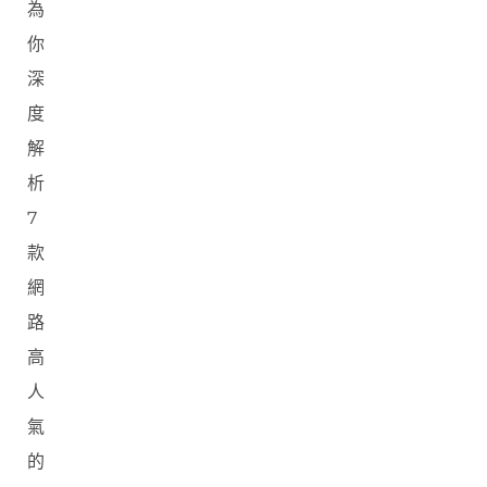
為
你
深
度
解
析
7
款
網
路
高
人
氣
的