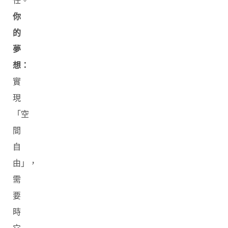
任。
你
的
夢
想：
實
現
「空
間
自
由」，
需
要
時