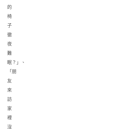
的
椅
子
徹
夜
難
眠？」、
「朋
友
來
訪
家
裡
沒