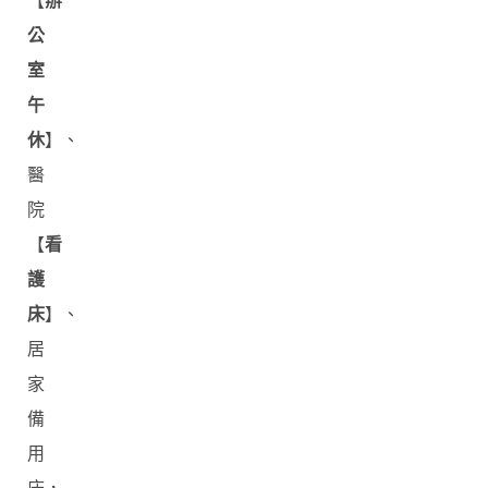
【
辦
公
室
午
休
】、
醫
院
【
看
護
床
】、
居
家
備
用