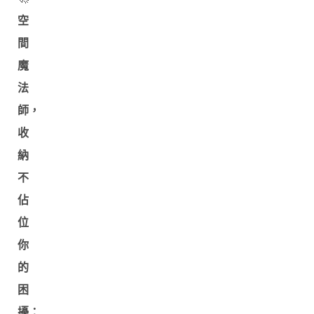
空
間
魔
法
師，
收
納
不
佔
位
你
的
困
擾：