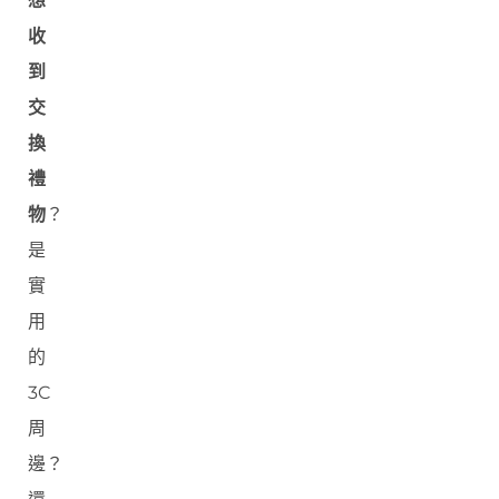
想
收
到
交
換
禮
物
？
是
實
用
的
3C
周
邊？