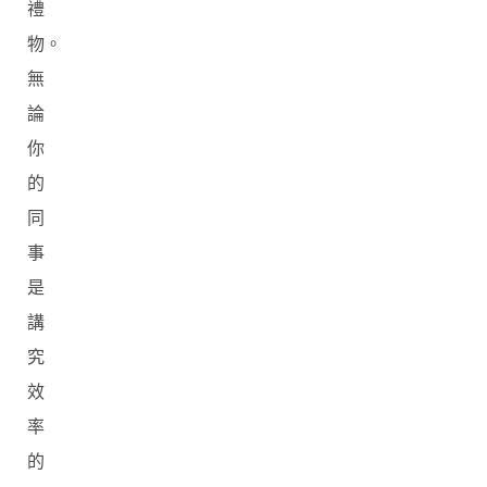
禮
物。
無
論
你
的
同
事
是
講
究
效
率
的