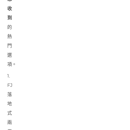
收
到
的
熱
門
選
項。
1.
FJ
落
地
式
兩