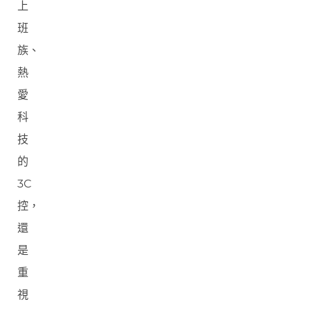
上
班
族、
熱
愛
科
技
的
3C
控，
還
是
重
視