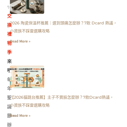
✨
交
2026 陶瓷保溫杯推薦｜選到頭痛怎麼辦？7款 Dcard 熱議，
換
小資族不踩雷選購攻略
禮
Read More »
物
季
來
啦！
每
年
【2026貓跳台推薦】主子不賞臉怎麼辦？7款Dcard熱議，
聖
小資族不踩雷選購攻略
誕
Read More »
節，
辦