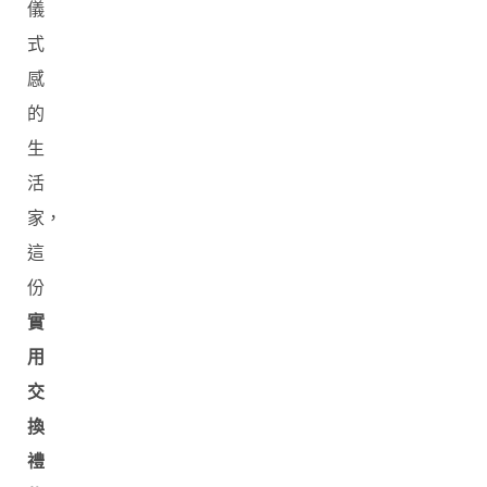
儀
式
感
的
生
活
家，
這
份
實
用
交
換
禮