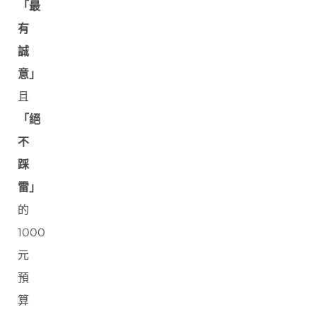
「最
有
誠
意」
且
「絕
不
踩
雷」
的
1000
元
預
算