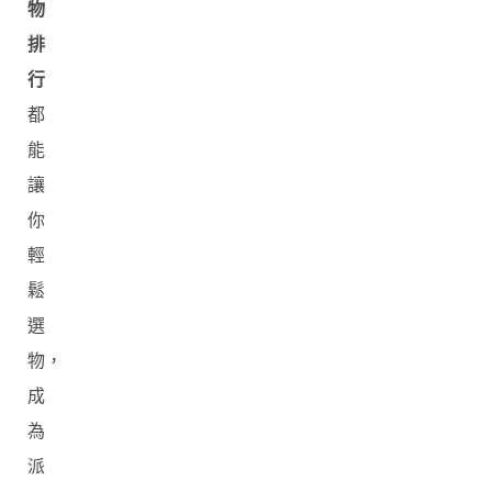
物
排
行
都
能
讓
你
輕
鬆
選
物，
成
為
派