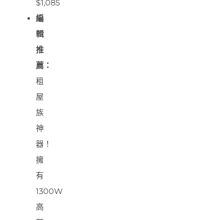
$1,085
編
輯
推
薦：
租
屋
族
神
器！
擁
有
1300W
高