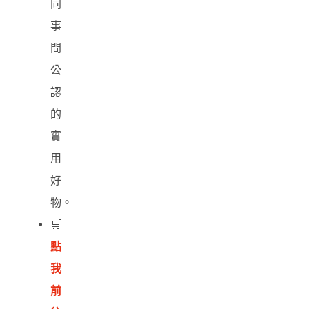
同
事
間
公
認
的
實
用
好
物。
🛒
點
我
前