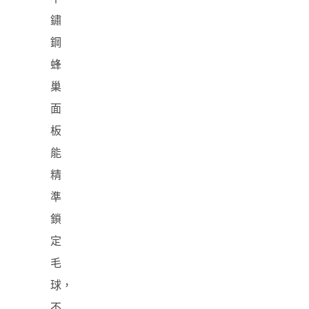
鏽
鋼
蜂
巢
面
板
能
精
準
鎖
定
毛
球，
不