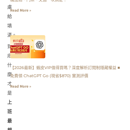
慮
Read More »
給
填
滿。
到
底
什
【2026最新】蝦皮VIP值得買嗎？深度解析訂閱制隱藏權益 ■
麼
免費領 ChatGPT Go (現省$870) 實測評價
才
Read More »
是
上
班
最