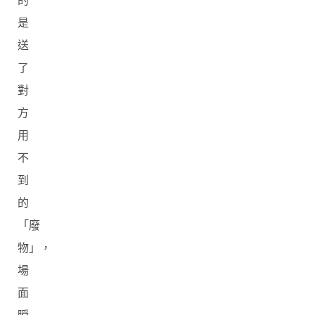
的
是
送
了
對
方
用
不
到
的
「廢
物」，
場
面