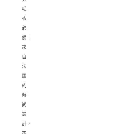
毛
衣
必
備！
來
自
法
國
的
時
尚
設
計，
不