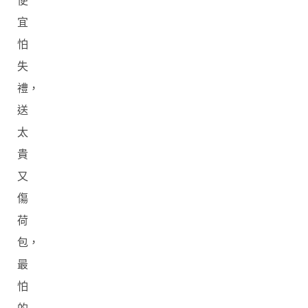
便
宜
怕
失
禮，
送
太
貴
又
傷
荷
包，
最
怕