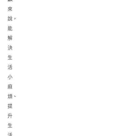
來
說，
能
解
決
生
活
小
麻
煩、
提
升
生
活