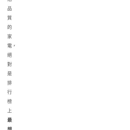
品
質
的
家
電，
絕
對
是
排
行
榜
上
最
想