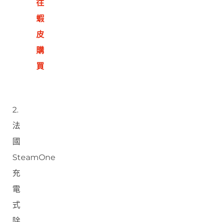
往
蝦
皮
購
買
2.
法
國
SteamOne
充
電
式
除