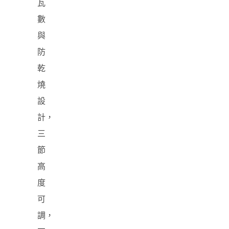
瓦
數
與
防
乾
燒
設
計，
三
節
高
度
可
調，