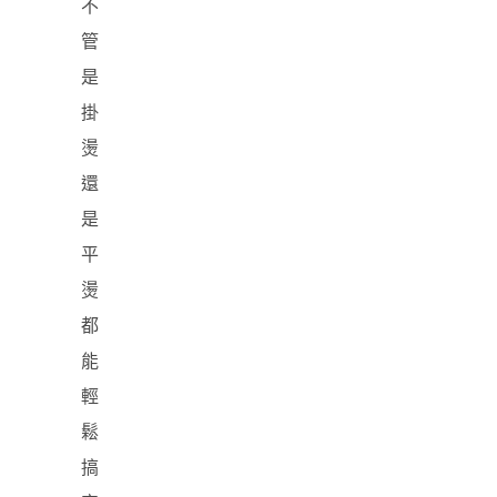
不
管
是
掛
燙
還
是
平
燙
都
能
輕
鬆
搞