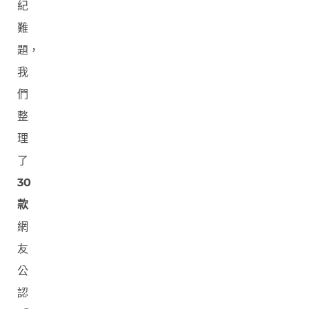
紀
難
題，
我
們
整
理
了
30
款
網
友
公
認