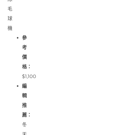
毛
球
機
參
考
價
格：
$1,100
編
輯
推
薦：
冬
天