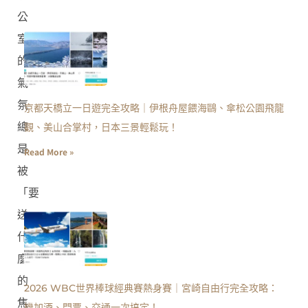
公
室
的
氣
氛
京都天橋立一日遊完全攻略｜伊根舟屋餵海鷗、傘松公園飛龍
總
觀、美山合掌村，日本三景輕鬆玩！
是
Read More »
被
「要
送
什
麼？」
的
2026 WBC世界棒球經典賽熱身賽｜宮崎自由行完全攻略：
焦
機加酒、門票、交通一次搞定！