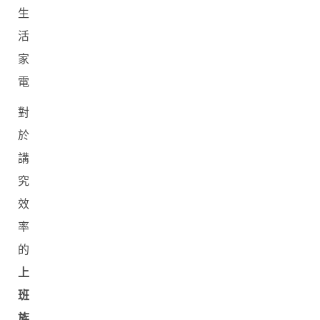
生
活
家
電
對
於
講
究
效
率
的
上
班
族