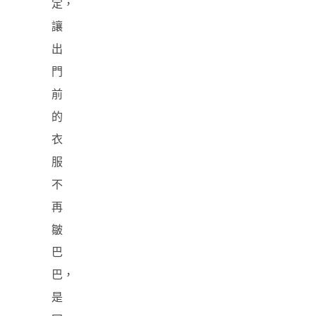
定，
讓
出
門
前
的
衣
服
不
再
皺
巴
巴，
是