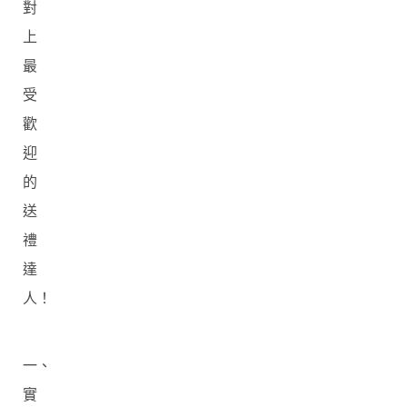
對
上
最
受
歡
迎
的
送
禮
達
人！
一、
實