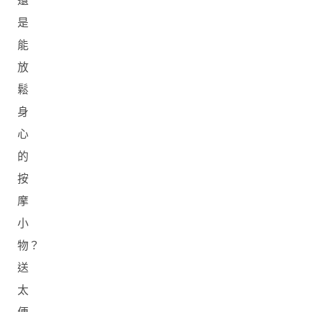
還
是
能
放
鬆
身
心
的
按
摩
小
物？
送
太