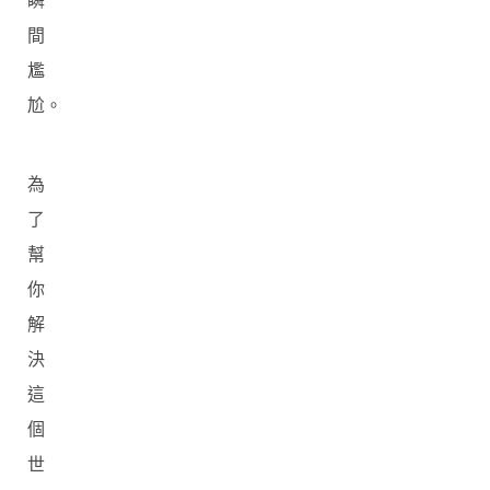
瞬
間
尷
尬。
為
了
幫
你
解
決
這
個
世