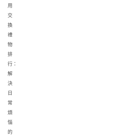
用
交
換
禮
物
排
行：
解
決
日
常
煩
惱
的