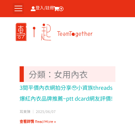
跳
登入/註冊
至
主
要
內
容
分類：女用內衣
3間平價內衣網拍分享🥹小資族threads
爆紅內衣品牌推薦~ptt dcard網友評價!
耳東陳
2025/06/07
查看詳情 Read More »