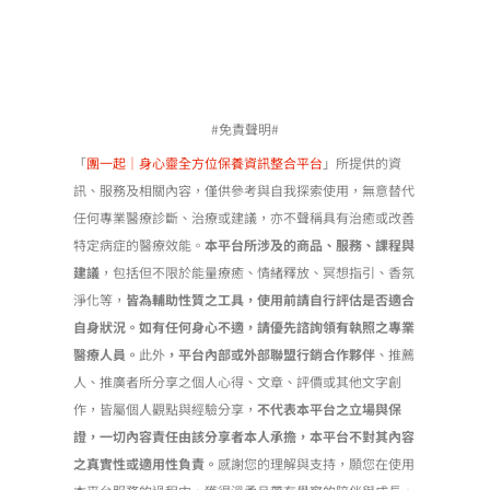
#免責聲明#
「
團一起｜身心靈全方位保養資訊整合平台
」所提供的資
訊、服務及相關內容，僅供參考與自我探索使用，無意替代
任何專業醫療診斷、治療或建議，亦不聲稱具有治癒或改善
特定病症的醫療效能。
本平台所涉及的商品、服務、課程與
建議
，包括但不限於能量療癒、情緒釋放、冥想指引、香氛
淨化等，
皆為輔助性質之工具，使用前請自行評估是否適合
自身狀況。如有任何身心不適，請優先諮詢領有執照之專業
醫療人員。
此外
，平台內部或外部聯盟行銷合作夥伴
、推薦
人、推廣者所分享之個人心得、文章、評價或其他文字創
作，皆屬個人觀點與經驗分享，
不代表本平台之立場與保
證，一切內容責任由該分享者本人承擔，本平台不對其內容
之真實性或適用性負責。
感謝您的理解與支持，願您在使用