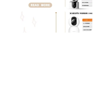
熱議
型全
比！
內、
外、
物監
選購
南
Tuba
2025/1
查看詳
Read M
»