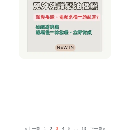
熱議
油，
護髮
星！
乾枯
髮，
重現
天使
賴床鴨
2025/0
查看詳情 
More »
« 上一頁
1
2
3
4
5
...
13
下一頁 »