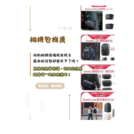
【20
影包
薦】
PTT
Dcar
議
PGY
攝影
單肩
肩、
箱全
Tuba