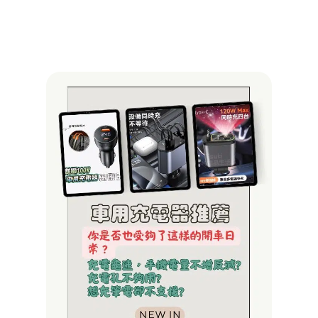
查看詳情 
More »
【20
充推
款
PTT/
熱議
充電
比，
你的
焦慮
別龜