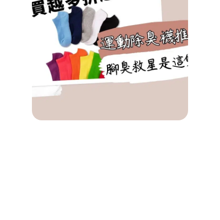
PTT
Dcar
熱議
臭神
物！
大、
滑、
離子
菌總
比，
臭救
是這