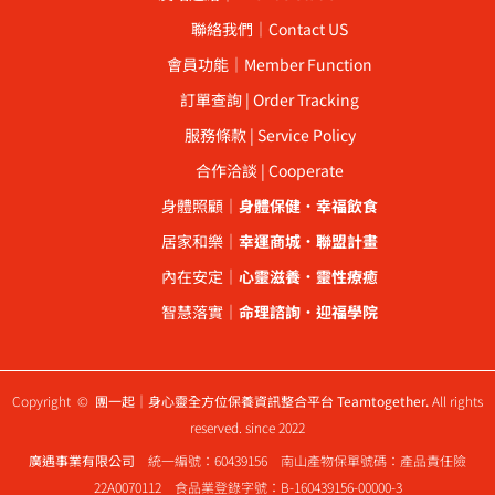
聯絡我們｜Contact US
會員功能｜Member Function
訂單查詢 | Order Tracking
服務條款 | Service Policy
合作洽談 | Cooperate
身體照顧｜
身體保健
．
幸福飲食
居家和樂｜
幸運商城
．
聯盟計畫
內在安定｜
心靈滋養
．
靈性療癒
智慧落實｜
命理諮詢
．
迎福學院
Copyright ©
團一起｜身心靈全方位保養資訊整合平台 Teamtogether.
All rights
reserved. since 2022
廣遇事業有限公司
統一編號：60439156 南山產物保單號碼：產品責任險
22A0070112 食品業登錄字號：B-160439156-00000-3