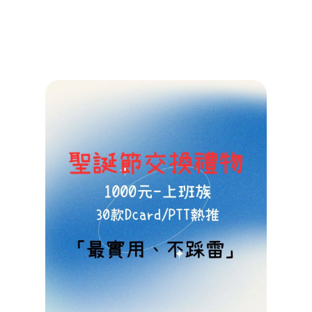
2025/1
查看詳情 
More »
【交
禮物
薦】
班最
收到
換禮
是這
款？3
個10