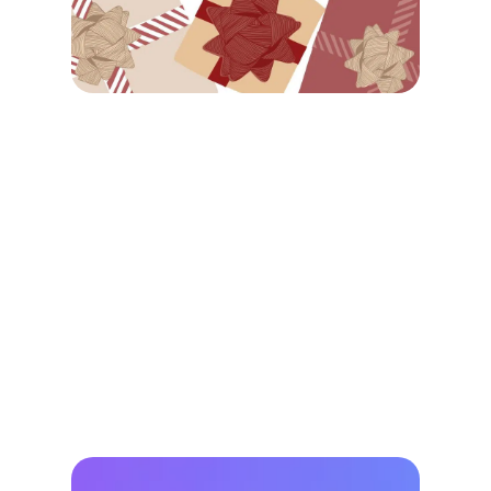
用與
喜兼
的禮
清單 
女適
絕不
雷)
Tuba
2025/1
查看詳
Read M
»
【20