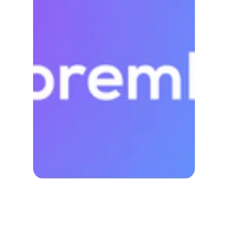
極指
Prem
實測
Netf
Chat
真的
72
看懂
性、
與如
大！
Tuba
2025/0