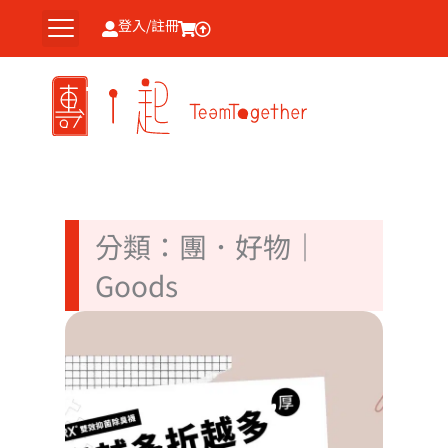
跳
登入/註冊
至
主
要
內
容
分類：團．好物｜
Goods
頁
頁
頁
頁
頁
頁
【20
面
面
面
面
面
面
運動
臭襪
薦】