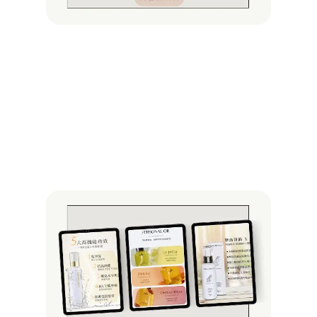
電，
下車
電！
賴床鴨
2025/0
查看詳情 
More »
【20
沖洗
油推
款
PTT/