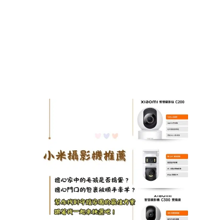
雙？
Tuba
2025/1
查看詳
Read M
»
【20
小米
影機
薦】1
款
PTT
Dcar