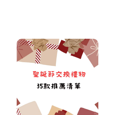
Tuba
2025/1
查看詳
Read M
»
【聖
交換
物】
算300
500
什麼
35款
感、