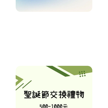
元內
用不
雷清
Tuba
2025/1
查看詳
Read M
»
【聖
交換
推薦
班族
收到！