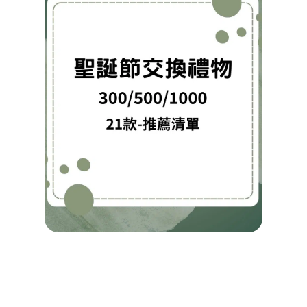
雷！
換禮
推薦
單：
300
1000
元，
選21
質感
創意
具的
用好