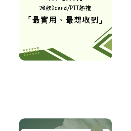
款
Dcar
熱推
實用
誕禮
不踩
略清
Tuba
2025/1
查看詳情 
More »
絕不