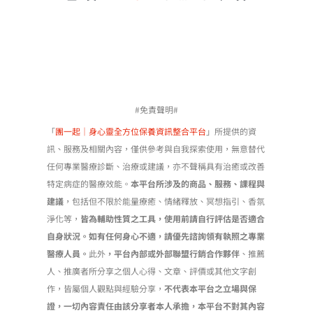
#免責聲明#
「
團一起｜身心靈全方位保養資訊整合平台
」所提供的資
訊、服務及相關內容，僅供參考與自我探索使用，無意替代
任何專業醫療診斷、治療或建議，亦不聲稱具有治癒或改善
特定病症的醫療效能。
本平台所涉及的商品、服務、課程與
建議
，包括但不限於能量療癒、情緒釋放、冥想指引、香氛
淨化等，
皆為輔助性質之工具，使用前請自行評估是否適合
自身狀況。如有任何身心不適，請優先諮詢領有執照之專業
醫療人員。
此外
，平台內部或外部聯盟行銷合作夥伴
、推薦
人、推廣者所分享之個人心得、文章、評價或其他文字創
作，皆屬個人觀點與經驗分享，
不代表本平台之立場與保
證，一切內容責任由該分享者本人承擔，本平台不對其內容