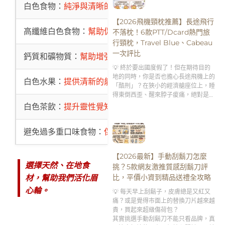
白色食物：
純淨與清晰的能量
白色食
【2026飛機頸枕推薦】長途飛行
高纖維白色食物：
幫助促進身體代謝
白色食
不落枕！6款PTT/Dcard熱門旅
行頸枕，Travel Blue、Cabeau
一次評比
鈣質和礦物質：
幫助增強頂輪功能
白色食
💡 終於要出國度假了！但在期待目的
地的同時，你是否也擔心長途飛機上的
白色水果：
提供清新的能量
白色水
「酷刑」？在狹小的經濟艙座位上，睡
得東倒西歪、醒來脖子痠痛，絕對是破
壞旅遊興致的第一殺手。
白色茶飲：
提升靈性覺知
白色茶
避免過多重口味食物：
保持頂輪的清晰與純淨
過度油
【2026最新】手動刮鬍刀怎麼
選擇天然、在地食
挑？5款網友激推質感刮鬍刀評
比，平價小資到精品送禮全攻略
材，幫助我們活化眉
心輪。
💡 每天早上刮鬍子，皮膚總是又紅又
痛？或是覺得市面上的替換刀片越來越
貴，買起來超級傷荷包？
其實挑選手動刮鬍刀不能只看品牌，真