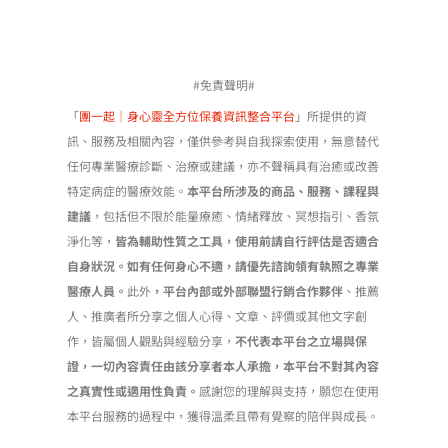
#免責聲明#
「
團一起｜身心靈全方位保養資訊整合平台
」所提供的資
訊、服務及相關內容，僅供參考與自我探索使用，無意替代
任何專業醫療診斷、治療或建議，亦不聲稱具有治癒或改善
特定病症的醫療效能。
本平台所涉及的商品、服務、課程與
建議
，包括但不限於能量療癒、情緒釋放、冥想指引、香氛
淨化等，
皆為輔助性質之工具，使用前請自行評估是否適合
自身狀況。如有任何身心不適，請優先諮詢領有執照之專業
醫療人員。
此外
，平台內部或外部聯盟行銷合作夥伴
、推薦
人、推廣者所分享之個人心得、文章、評價或其他文字創
作，皆屬個人觀點與經驗分享，
不代表本平台之立場與保
證，一切內容責任由該分享者本人承擔，本平台不對其內容
之真實性或適用性負責。
感謝您的理解與支持，願您在使用
本平台服務的過程中，獲得溫柔且帶有覺察的陪伴與成長。