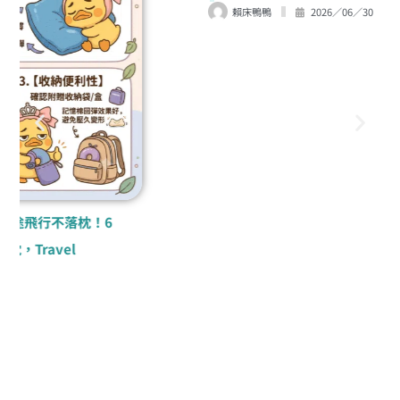
【2026電動刮鬍刀推薦】告別粗硬鬍渣與泛
紅！9款PTT/Dcard神級電鬍刀評比，百
靈、飛利浦、國際牌一次看
賴床鴨鴨
2026／06／30