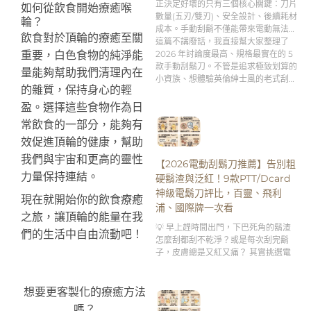
正決定好壞的只有三個核心關鍵：刀片
如何從飲食開始療癒喉
數量(五刃/雙刃)、安全設計、後續耗材
輪？
成本。手動刮鬍不僅能帶來電動無法比
飲食對於頂輪的療癒至關
擬的「極致貼合刮淨度」，更是男人專
這篇不講廢話，我直接幫大家整理了
屬的「早晨理容儀式感」。
2026 年討論度最高、規格最實在的 5
重要，白色食物的純淨能
款手動刮鬍刀。不管是追求極致划算的
量能夠幫助我們清理內在
小資族、想體驗英倫紳士風的老式刮鬍
的雜質，保持身心的輕
刀新手，還是需要客製化刻字服務的送
禮達人，跟著這篇的分析買，絕對不踩
盈。選擇這些食物作為日
雷！👇
常飲食的一部分，能夠有
效促進頂輪的健康，幫助
我們與宇宙和更高的靈性
【2026電動刮鬍刀推薦】告別粗
力量保持連結。
硬鬍渣與泛紅！9款PTT/Dcard
神級電鬍刀評比，百靈、飛利
現在就開始你的飲食療癒
浦、國際牌一次看
之旅，讓頂輪的能量在我
💡 早上趕時間出門，下巴死角的鬍渣
們的生活中自由流動吧！
怎麼刮都刮不乾淨？或是每次刮完鬍
子，皮膚總是又紅又痛？ 其實挑選電
想要更客製化的療癒方法
嗎？