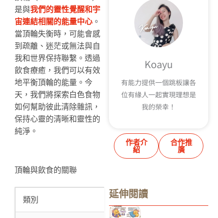
是與
我們的靈性覺醒和宇
宙連結相關的能量中心
。
當頂輪失衡時，可能會感
到疏離、迷茫或無法與自
我和世界保持聯繫。透過
Koayu
飲食療癒，我們可以有效
有能力提供一個跳板讓各
地平衡頂輪的能量。今
位有緣人一起實現理想是
天，我們將探索白色食物
我的榮幸！
如何幫助彼此清除雜訊，
保持心靈的清晰和靈性的
純淨。
作者介
合作推
紹
廣
頂輪與飲食的關聯
延伸閱讀
類別
原理