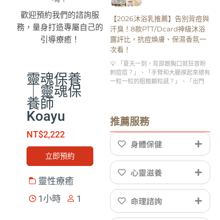
歡迎預約我們的諮詢服
【2026沐浴乳推薦】告別背痘與
務，量身打造專屬自己的
汗臭！8款PTT/Dcard神級沐浴
露評比，抗痘煥膚、保濕香氛一
引導療癒！
次看！
💡 「夏天一到，背部跟胸口就狂冒粉
刺痘痘？」、「手臂和大腿摸起來總有
靈魂保養
一粒一粒的粗糙顆粒感？」、「出門
｜靈魂保
養師
Koayu
推薦服務
NT$2,222
身體保健
立即預約
心靈滋養
靈性療癒
1小時
1
命理諮詢