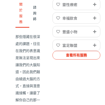
靈性療癒
關
諮
於
詢
服
幸福飲食
師
務
豐盛小物
那些隱藏在很深
處的課題，往往
富足聯盟
在我們的表意識
查看所有服務
是無法呈現出來
讓我們的大腦知
道。因此我們藉
由繞過大腦的方
式，直接與潛意
識接觸，讓最了
解你自己的那一