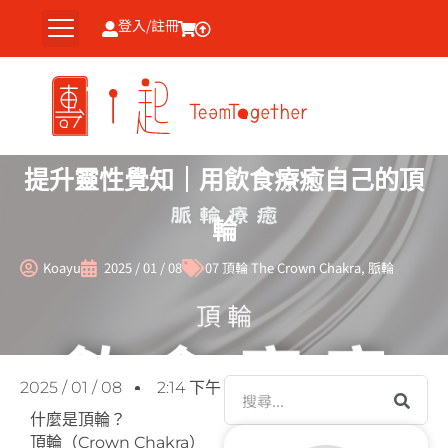
跳
登入/註冊
至
主
要
內
容
提升靈性覺知｜用飲食療癒自己的頂
輪
Koayu
2025 / 01 / 08
07 頂輪 The Crown Chakra
,
脈輪
搜
2025 / 01 / 08
2:14 下午
尋
什麼是頂輪？
頂輪（Crown Chakra）