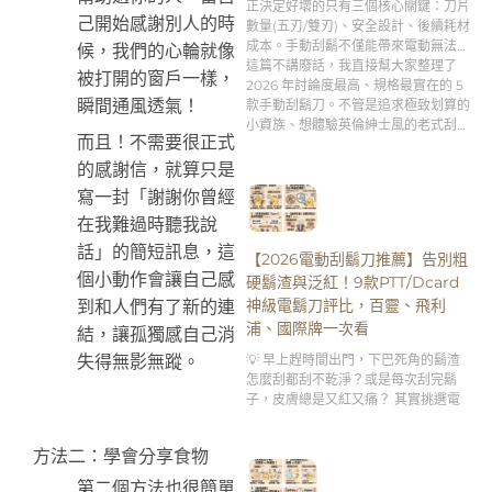
正決定好壞的只有三個核心關鍵：刀片
己開始感謝別人的時
數量(五刃/雙刃)、安全設計、後續耗材
成本。手動刮鬍不僅能帶來電動無法比
候，我們的心輪就像
擬的「極致貼合刮淨度」，更是男人專
這篇不講廢話，我直接幫大家整理了
被打開的窗戶一樣，
屬的「早晨理容儀式感」。
2026 年討論度最高、規格最實在的 5
瞬間通風透氣！
款手動刮鬍刀。不管是追求極致划算的
小資族、想體驗英倫紳士風的老式刮鬍
而且！不需要很正式
刀新手，還是需要客製化刻字服務的送
禮達人，跟著這篇的分析買，絕對不踩
的感謝信，就算只是
雷！👇
寫一封「謝謝你曾經
在我難過時聽我說
話」的簡短訊息，這
【2026電動刮鬍刀推薦】告別粗
個小動作會讓自己感
硬鬍渣與泛紅！9款PTT/Dcard
神級電鬍刀評比，百靈、飛利
到和人們有了新的連
浦、國際牌一次看
結，讓孤獨感自己消
💡 早上趕時間出門，下巴死角的鬍渣
失得無影無蹤。
怎麼刮都刮不乾淨？或是每次刮完鬍
子，皮膚總是又紅又痛？ 其實挑選電
方法二：學會分享食物
第二個方法也很簡單