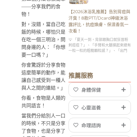
——分享我們的食
【2026沐浴乳推薦】告別背痘與
物！
汗臭！8款PTT/Dcard神級沐浴
對，沒錯，當自己吃
露評比，抗痘煥膚、保濕香氛一
次看！
飯的時候，哪怕只是
在吃一個三明治，問
💡 「夏天一到，背部跟胸口就狂冒粉
刺痘痘？」、「手臂和大腿摸起來總有
問身邊的人：「你想
一粒一粒的粗糙顆粒感？」、「出門
要一口嗎？」
你會驚訝於分享食物
這麼簡單的動作，能
推薦服務
讓自己感受到一種人
與人之間的連結。」
身體保健
你看，食物是人類的
共同語言！
心靈滋養
當我們分給別人一口
的時候，不只是分享
命理諮詢
了食物，也是分享了