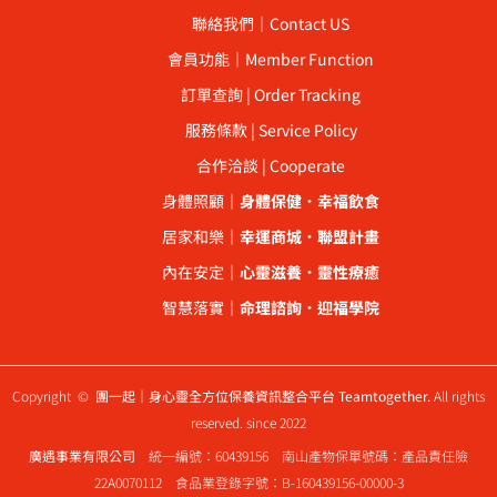
聯絡我們｜Contact US
會員功能｜Member Function
訂單查詢 | Order Tracking
服務條款 | Service Policy
合作洽談 | Cooperate
身體照顧｜
身體保健
．
幸福飲食
居家和樂｜
幸運商城
．
聯盟計畫
內在安定｜
心靈滋養
．
靈性療癒
智慧落實｜
命理諮詢
．
迎福學院
Copyright ©
團一起｜身心靈全方位保養資訊整合平台 Teamtogether.
All rights
reserved. since 2022
廣遇事業有限公司
統一編號：60439156 南山產物保單號碼：產品責任險
22A0070112 食品業登錄字號：B-160439156-00000-3