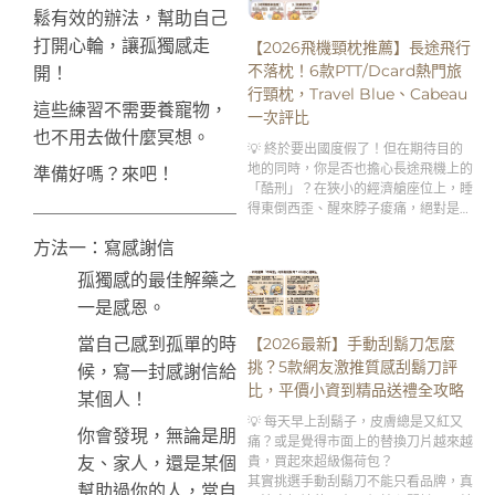
鬆有效的辦法，幫助自己
打開心輪，讓孤獨感走
【2026飛機頸枕推薦】長途飛行
不落枕！6款PTT/Dcard熱門旅
開！
行頸枕，Travel Blue、Cabeau
這些練習不需要養寵物，
一次評比
也不用去做什麼冥想。
💡 終於要出國度假了！但在期待目的
地的同時，你是否也擔心長途飛機上的
準備好嗎？來吧！
「酷刑」？在狹小的經濟艙座位上，睡
得東倒西歪、醒來脖子痠痛，絕對是破
壞旅遊興致的第一殺手。
方法一：寫感謝信
孤獨感的最佳解藥之
一是感恩。
【2026最新】手動刮鬍刀怎麼
當自己感到孤單的時
挑？5款網友激推質感刮鬍刀評
候，寫一封感謝信給
比，平價小資到精品送禮全攻略
某個人！
💡 每天早上刮鬍子，皮膚總是又紅又
你會發現，無論是朋
痛？或是覺得市面上的替換刀片越來越
貴，買起來超級傷荷包？
友、家人，還是某個
其實挑選手動刮鬍刀不能只看品牌，真
幫助過你的人，當自