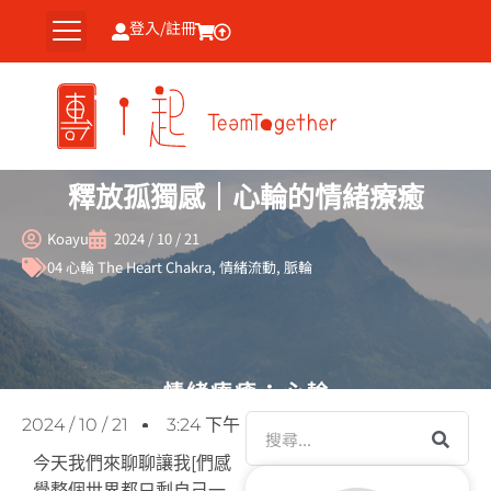
跳
登入/註冊
至
主
要
內
容
釋放孤獨感｜心輪的情緒療癒
Koayu
2024 / 10 / 21
04 心輪 The Heart Chakra
,
情緒流動
,
脈輪
搜
2024 / 10 / 21
3:24 下午
尋
今天我們來聊聊讓我[們感
覺整個世界都只剩自己一