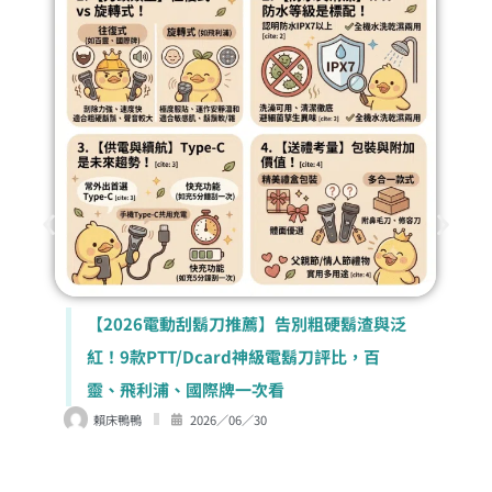
【2026電動刮鬍刀推薦】告別粗硬鬍渣與泛
紅！9款PTT/Dcard神級電鬍刀評比，百
靈、飛利浦、國際牌一次看
賴床鴨鴨
2026／06／30