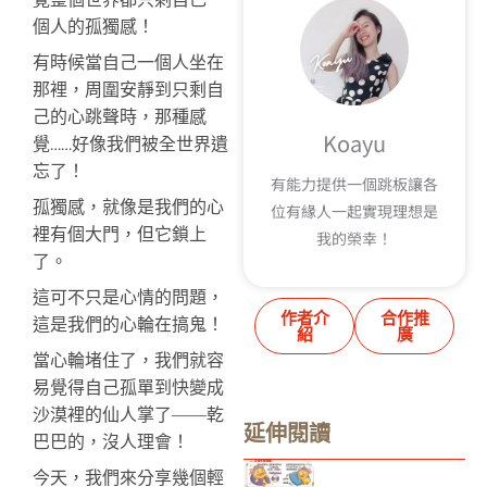
個人的孤獨感！
有時候當自己一個人坐在
那裡，周圍安靜到只剩自
己的心跳聲時，那種感
Koayu
覺……好像我們被全世界遺
忘了！
有能力提供一個跳板讓各
孤獨感，就像是我們的心
位有緣人一起實現理想是
裡有個大門，但它鎖上
我的榮幸！
了。
這可不只是心情的問題，
作者介
合作推
這是我們的心輪在搞鬼！
紹
廣
當心輪堵住了，我們就容
易覺得自己孤單到快變成
沙漠裡的仙人掌了——乾
延伸閱讀
巴巴的，沒人理會！
今天，我們來分享幾個輕