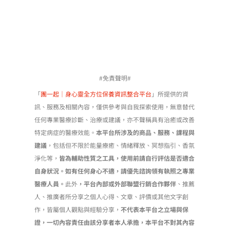
#免責聲明#
「
團一起｜身心靈全方位保養資訊整合平台
」所提供的資
訊、服務及相關內容，僅供參考與自我探索使用，無意替代
任何專業醫療診斷、治療或建議，亦不聲稱具有治癒或改善
特定病症的醫療效能。
本平台所涉及的商品、服務、課程與
建議
，包括但不限於能量療癒、情緒釋放、冥想指引、香氛
淨化等，
皆為輔助性質之工具，使用前請自行評估是否適合
自身狀況。如有任何身心不適，請優先諮詢領有執照之專業
醫療人員。
此外
，平台內部或外部聯盟行銷合作夥伴
、推薦
人、推廣者所分享之個人心得、文章、評價或其他文字創
作，皆屬個人觀點與經驗分享，
不代表本平台之立場與保
證，一切內容責任由該分享者本人承擔，本平台不對其內容