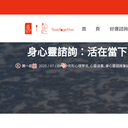
跳
至
主
要
首 頁
好運諮詢
內
容
身心靈諮詢：活在當下
團一起
2025 / 07 / 09
完形心理學派
,
心靈滋養
,
身心靈諮詢筆