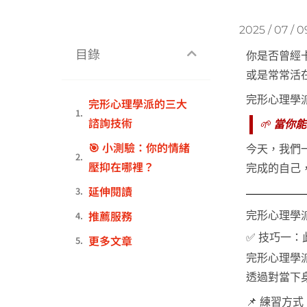
2025 / 07 / 0
目錄
你是否曾經
或是常常活
完形心理學派（
完形心理學派的三大
諮詢技術
🌱
當你能
🎯 小測驗：你的情緒
今天，我們
壓抑在哪裡？
完成的自己
延伸閱讀
推薦服務
完形心理學
✅ 技巧一：此
更多文章
完形心理學
透過對當下
📌 練習方式