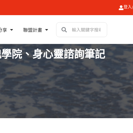
登入
搜
搜
分享
聯盟計畫
尋
尋
魂學院、身心靈諮詢筆記