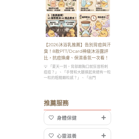
【2026沐浴乳推薦】告別背痘與汗
臭！8款PTT/Dcard神級沐浴露評
比，抗痘煥膚、保濕香氛一次看！
💡 「夏天一到，背部跟胸口就狂冒粉刺
痘痘？」、「手臂和大腿摸起來總有一粒
一粒的粗糙顆粒感？」、「出門
推薦服務
身體保健
心靈滋養