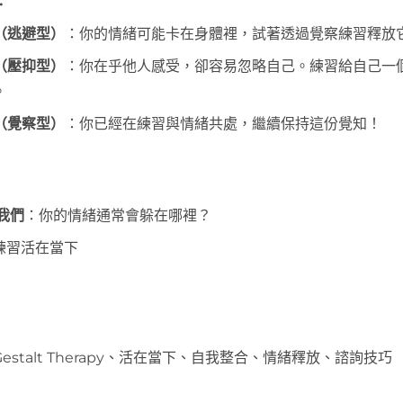
：
A（逃避型）
：你的情緒可能卡在身體裡，試著透過覺察練習釋放
B（壓抑型）
：你在乎他人感受，卻容易忽略自己。練習給自己一
。
C（覺察型）
：你已經在練習與情緒共處，繼續保持這份覺知！
我們
：你的情緒通常會躲在哪裡？
練習活在當下
estalt Therapy、活在當下、自我整合、情緒釋放、諮詢技巧