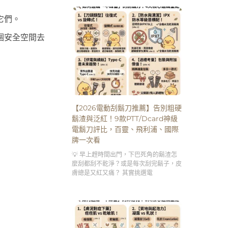
它們。
個安全空間去
【2026電動刮鬍刀推薦】告別粗硬
鬍渣與泛紅！9款PTT/Dcard神級
電鬍刀評比，百靈、飛利浦、國際
牌一次看
💡 早上趕時間出門，下巴死角的鬍渣怎
麼刮都刮不乾淨？或是每次刮完鬍子，皮
膚總是又紅又痛？ 其實挑選電