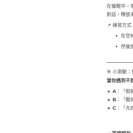
在催眠中，
對話，釋放
📌 練習方式
在空
然後
🎯 小測驗
當你遇到不
🔸
A
：「假
🔸
B
：「壓
🔸
C
：「允