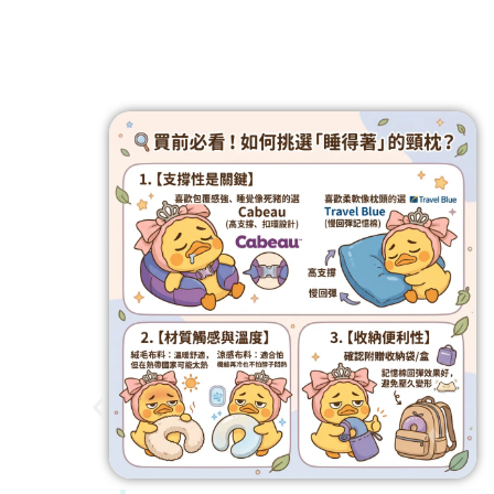
【2026電動刮鬍刀推薦】告別粗硬鬍渣