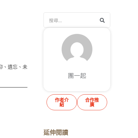
搜
尋
抑、遺忘、未
團一起
作者介
合作推
紹
廣
延伸閱讀