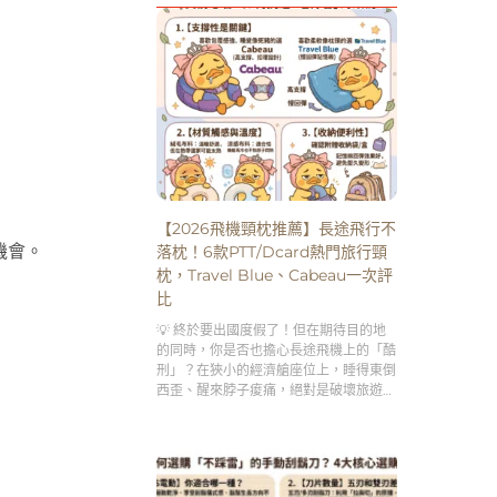
【2026飛機頸枕推薦】長途飛行不
機會。
落枕！6款PTT/Dcard熱門旅行頸
枕，Travel Blue、Cabeau一次評
比
💡 終於要出國度假了！但在期待目的地
的同時，你是否也擔心長途飛機上的「酷
刑」？在狹小的經濟艙座位上，睡得東倒
西歪、醒來脖子痠痛，絕對是破壞旅遊興
致的第一殺手。