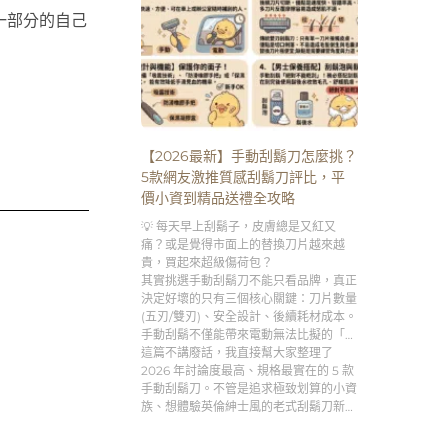
一部分的自己
【2026最新】手動刮鬍刀怎麼挑？
5款網友激推質感刮鬍刀評比，平
價小資到精品送禮全攻略
💡 每天早上刮鬍子，皮膚總是又紅又
痛？或是覺得市面上的替換刀片越來越
貴，買起來超級傷荷包？
其實挑選手動刮鬍刀不能只看品牌，真正
決定好壞的只有三個核心關鍵：刀片數量
(五刃/雙刃)、安全設計、後續耗材成本。
手動刮鬍不僅能帶來電動無法比擬的「極
致貼合刮淨度」，更是男人專屬的「早晨
這篇不講廢話，我直接幫大家整理了
理容儀式感」。
2026 年討論度最高、規格最實在的 5 款
手動刮鬍刀。不管是追求極致划算的小資
族、想體驗英倫紳士風的老式刮鬍刀新
手，還是需要客製化刻字服務的送禮達
人，跟著這篇的分析買，絕對不踩雷！👇