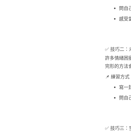
問自
感受
✅ 技巧二：未
許多情緒困
完形的方法
📌 練習方式
寫一
問自
✅ 技巧三：空椅