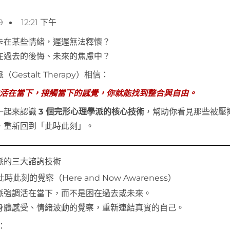
9
12:21 下午
卡在某些情緒，遲遲無法釋懷？
在過去的後悔、未來的焦慮中？
Gestalt Therapy）相信：
活在當下，接觸當下的感覺，你就能找到整合與自由。
一起來認識
3 個完形心理學派的核心技術
，幫助你看見那些被壓
，重新回到「此時此刻」。
派的三大諮詢技術
時此刻的覺察（Here and Now Awareness）
派強調活在當下，而不是困在過去或未來。
身體感受、情緒波動的覺察，重新連結真實的自己。
：