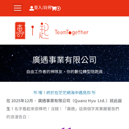
跳
登入/註冊
至
主
要
內
容
廣遇事業有限公司
自由工作者的神隊友，你的數位轉型陪跑員
👋 嘿！終於在茫茫網海中遇見你 👋
在 2025年12月
，
廣遇事業有限公司（Quanz Hyu Ltd.）就此誕
生！
名字看起來很棒吧！沒錯！「廣遇」這兩個字其實藏著我們
的浪漫告白：