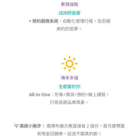
累積福報
諮詢師首選
+ 預約服務系統
，自動化管理行程，告別被
爽約的惡夢。
傳承幸福
全都要的你
All-in-One
：形象+賣貨+預約+線上課程，
打造長期品牌資產。
💡 廣遇小撇步：
選擇年繳方案直接省 2 個月，首月達標還
有現金回饋券，這波不跟真的虧！