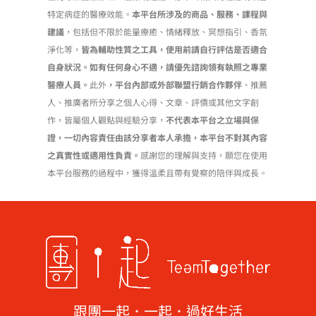
特定病症的醫療效能。
本平台所涉及的商品、服務、課程與
建議
，包括但不限於能量療癒、情緒釋放、冥想指引、香氛
淨化等，
皆為輔助性質之工具，使用前請自行評估是否適合
自身狀況。如有任何身心不適，請優先諮詢領有執照之專業
醫療人員。
此外
，平台內部或外部聯盟行銷合作夥伴
、推薦
人、推廣者所分享之個人心得、文章、評價或其他文字創
作，皆屬個人觀點與經驗分享，
不代表本平台之立場與保
證，一切內容責任由該分享者本人承擔，本平台不對其內容
之真實性或適用性負責。
感謝您的理解與支持，願您在使用
本平台服務的過程中，獲得溫柔且帶有覺察的陪伴與成長。
跟團一起．一起．過好生活