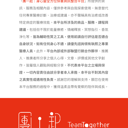
「
團一起｜身心靈全方位保養資訊整合平台
」所提供的資
訊、服務及相關內容，僅供參考與自我探索使用，無意替代
任何專業醫療診斷、治療或建議，亦不聲稱具有治癒或改善
特定病症的醫療效能。
本平台所涉及的商品、服務、課程與
建議
，包括但不限於能量療癒、情緒釋放、冥想指引、香氛
淨化等，
皆為輔助性質之工具，使用前請自行評估是否適合
自身狀況。如有任何身心不適，請優先諮詢領有執照之專業
醫療人員。
此外
，平台內部或外部聯盟行銷合作夥伴
、推薦
人、推廣者所分享之個人心得、文章、評價或其他文字創
作，皆屬個人觀點與經驗分享，
不代表本平台之立場與保
證，一切內容責任由該分享者本人承擔，本平台不對其內容
之真實性或適用性負責。
感謝您的理解與支持，願您在使用
本平台服務的過程中，獲得溫柔且帶有覺察的陪伴與成長。