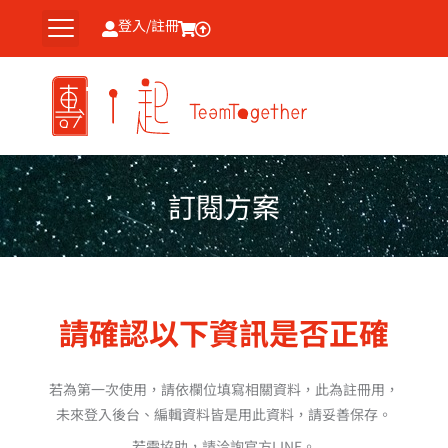
跳
登入/註冊
至
主
要
內
容
訂閱方案
請確認以下資訊是否正確
若為第一次使用，請依欄位填寫相關資料，此為註冊用，
未來登入後台、編輯資料皆是用此資料，請妥善保存。
若需協助，請洽詢官方LINE。