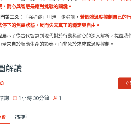
境，耐心與智慧是應對挑戰的關鍵。
閘門第三爻
：「強迫症」則進一步強調，
若個體過度控制自己的
法停下的焦慮狀態，反而失去真正的穩定與自由。
程展示了從古代智慧到現代對於行動與耐心的深入解析，提醒我
力量來自於順應生命的節奏，而非急於求成或過度控制。
圖解讀
33
立
諮詢
1小時 30分鐘
1
服務
諮詢師