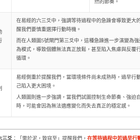
然的節奏。
在易經的六三爻中，強調等待過程中的急躁會導致更大
醒我們要慎重選擇行動時機。
動
行
而在人類圖5號閘門第三爻中，這種急躁進一步演變為強
為模式，導致個體無法真正放鬆，甚至陷入焦慮與反覆
循環。
易經側重於提醒我們，當環境條件尚未成熟時，過早行
己陷入更大困境。
制
人類圖則進一步強調，當我們試圖控制生命節奏、強迫
時，可能會因為無法適應變化而失去真正的穩定感。
六三爻
：「需於泥，致寇至」提醒我們，
在等待過程中若過早行