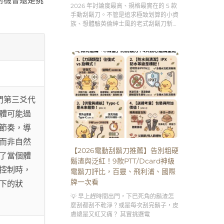
對機會還是挑
理容儀式感」。
2026 年討論度最高、規格最實在的 5 款
手動刮鬍刀。不管是追求極致划算的小資
族、想體驗英倫紳士風的老式刮鬍刀新
手，還是需要客製化刻字服務的送禮達
人，跟著這篇的分析買，絕對不踩雷！👇
門第三爻代
體可能過
節奏，導
而非自然
【2026電動刮鬍刀推薦】告別粗硬
了當個體
鬍渣與泛紅！9款PTT/Dcard神級
控制時，
電鬍刀評比，百靈、飛利浦、國際
牌一次看
下的狀
💡 早上趕時間出門，下巴死角的鬍渣怎
麼刮都刮不乾淨？或是每次刮完鬍子，皮
膚總是又紅又痛？ 其實挑選電