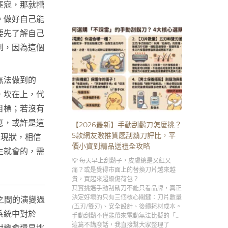
匪寇，那就糟
致的第一殺手。
。做好自己能
要先了解自己
到，因為這個
無法做到的
，坎在上，代
目標；若沒有
應，或許是這
【2026最新】手動刮鬍刀怎麼挑？
5款網友激推質感刮鬍刀評比，平
於現狀，相信
價小資到精品送禮全攻略
生就會的，需
💡 每天早上刮鬍子，皮膚總是又紅又
痛？或是覺得市面上的替換刀片越來越
貴，買起來超級傷荷包？
其實挑選手動刮鬍刀不能只看品牌，真正
決定好壞的只有三個核心關鍵：刀片數量
）之間的演變過
(五刃/雙刃)、安全設計、後續耗材成本。
系統中對於
手動刮鬍不僅能帶來電動無法比擬的「極
致貼合刮淨度」，更是男人專屬的「早晨
這篇不講廢話，我直接幫大家整理了