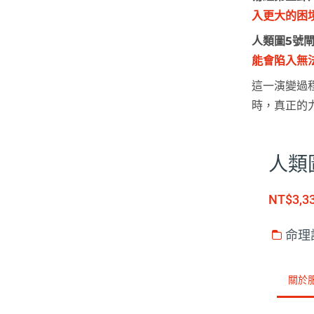
入更大的困
人類圖5號
能會陷入無
這一演變過
時，真正的
人類
NT$3,3
命理
關於