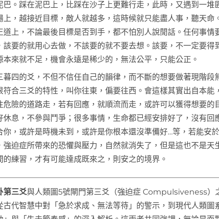
泥巴。踩在泥巴上，比踩在沙子上更難行走，此時，又遇到一堆
場上，越接近目標，敵人就越多，這時候就只能盡人事，聽天命
正道上，不論最後目標是否到手，都不怕別人說閒話。任何事情
，該要的就用心去做，不該要的就不要去想。該要，不一定要得
源本來就不足，機會永遠是稀少的，無法公平，只能公正。
三暮四的爻，不但不信任自己的韻律，而不斷的想要做著現階段
很符合三爻的特性，叫你往東，偏要往西。會這樣其實出自本能
往危險的道路走，若有回應，就順流而走，或許可以獲得想要的
好休息，不參與鬥爭；很多事情，生命都已經安排好了，沒有回
合你，或許是時機未到，或許是你根本還沒準備好…等，若能安
，強迫症所帶來的恐懼與壓力，自然就消失了，但是這也不是天
間的練習，才有可能達成既來之，則安之的境界。
卦第三爻
與人類圖5號閘門第三爻（強迫症 Compulsiveness
從古代智慧中對「急於求成、無法等待」的警示，到現代人類圖