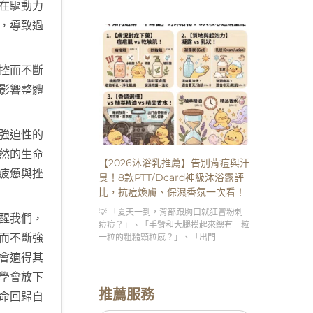
在驅動力
，導致過
控而不斷
影響整體
強迫性的
然的生命
【2026沐浴乳推薦】告別背痘與汗
疲憊與挫
臭！8款PTT/Dcard神級沐浴露評
比，抗痘煥膚、保濕香氛一次看！
💡 「夏天一到，背部跟胸口就狂冒粉刺
醒我們，
痘痘？」、「手臂和大腿摸起來總有一粒
而不斷強
一粒的粗糙顆粒感？」、「出門
會適得其
學會放下
推薦服務
命回歸自