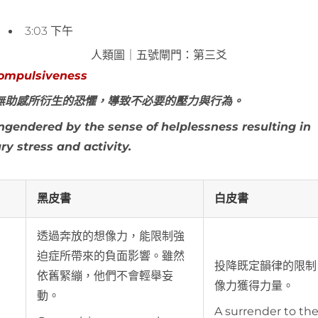
3:03 下午
人類圖｜五號閘門：第三爻
mpulsiveness
無助感所衍生的恐懼，導致不必要的壓力與行為。
ngendered by the sense of helplessness resulting in
y stress and activity.
黑皮書
白皮書
透過奔放的想像力，能限制強
迫症所帶來的負面影響。雖然
投降既定韻律的限制
依舊緊繃，他們不會輕舉妄
像力獲得力量。
動。
A surrender to th