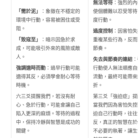
無法等待
：強烈的內
「需於泥」
：象徵在不穩定的
使個體難以忍受等待
環境中行動，容易被困住或受
度行動。
阻。
過度控制
：因害怕失
「致寇至」
：暗示因急於求
重複某些行為，反而
成，可能吸引外來的風險或敵
節奏。
人。
失去與節奏的連結
：
強調適時而動
：過早行動可能
行動使人無法順應自
適得其反，必須學會耐心等待
流動，最終可能帶來
時機。
折。
六三爻提醒我們，若沒有耐
第三爻「強迫症」提
心、急於行動，可能會讓自己
當我們因為害怕失控
陷入更深的麻煩。等待的過程
迫自己行動時，往往
中，保持冷靜與智慧是成功的
反，真正的智慧在於
關鍵。
不必要的執著，讓生