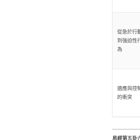
從急於行
到強迫性
為
適應與控
的衝突
易經第五卦