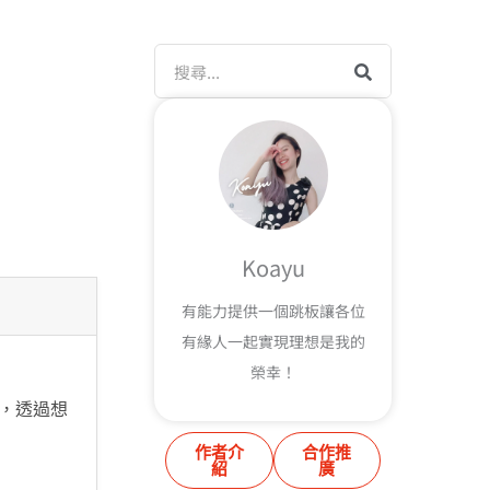
搜
尋
Koayu
有能力提供一個跳板讓各位
有緣人一起實現理想是我的
榮幸！
，透過想
作者介
合作推
紹
廣
e