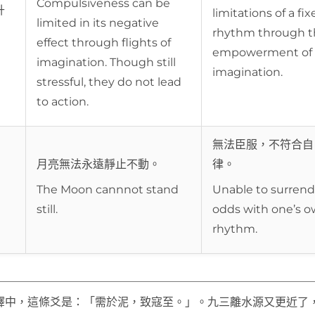
Compulsiveness can be
升
limitations of a fi
limited in its negative
rhythm through t
effect through flights of
empowerment of 
imagination. Though still
imagination.
stressful, they do not lead
to action.
無法臣服，不符合自
月亮無法永遠靜止不動。
律。
The Moon cannnot stand
Unable to surrend
still.
odds with one’s 
rhythm.
釋中，這條爻是：「需於泥，致寇至。」。九三離水源又更近了