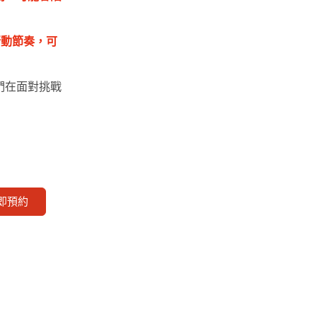
行動節奏，可
們在面對挑戰
即預約