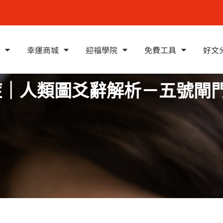
幸運商城
迎福學院
免費工具
好文
迫症｜人類圖爻辭解析－五號閘