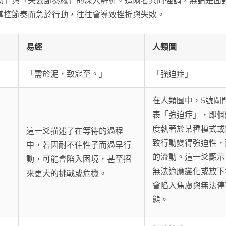
動」與「失去節奏感」的深入解析。這兩者共同強調，無論是面
掌控節奏而急於行動，往往會導致挫折與失敗。
易經
人類圖
「需於泥，致寇至。」
「強迫症」
在人類圖中，5號閘
表「強迫症」，即個
度執著於某種模式或
這一爻描述了在等待的過程
致行動變得強迫性，
中，若因耐不住性子而過早行
的流動。這一爻顯示
動，可能會陷入困境，甚至招
無法適應變化或放下
來更大的挑戰或危機。
會陷入焦慮與無法停
態。