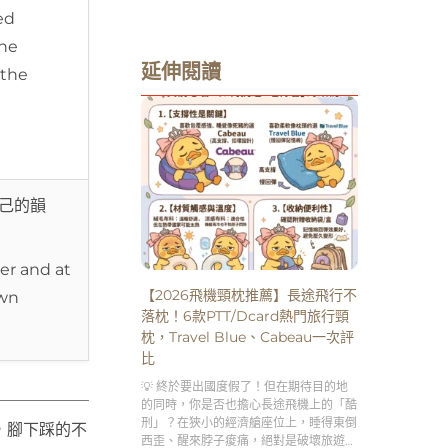
xed
he
延伸閱讀
the
己的韻
er and at
【2026飛機頸枕推薦】長途飛行不
own
落枕！6款PTT/Dcard熱門旅行頸
枕，Travel Blue、Cabeau一次評
比
💡 終於要出國度假了！但在期待目的地
的同時，你是否也擔心長途飛機上的「酷
刑」？在狹小的經濟艙座位上，睡得東倒
，腳下踩的不
西歪、醒來脖子痠痛，絕對是破壞旅遊興