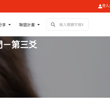
登入
搜
搜
分享
聯盟計畫
尋
尋
門－第三爻