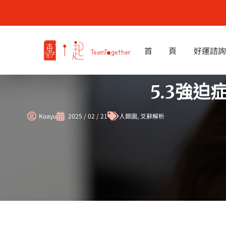
跳
至
主
要
首 頁
好運諮詢
內
容
5.3強
Koayu
2025 / 02 / 21
人類圖
,
爻辭解析