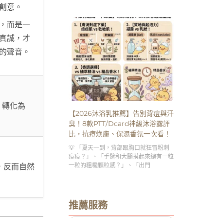
創意。
，而是一
真誠，才
的聲音。
」轉化為
【2026沐浴乳推薦】告別背痘與汗
臭！8款PTT/Dcard神級沐浴露評
比，抗痘煥膚、保濕香氛一次看！
💡 「夏天一到，背部跟胸口就狂冒粉刺
痘痘？」、「手臂和大腿摸起來總有一粒
一粒的粗糙顆粒感？」、「出門
，反而自然
推薦服務