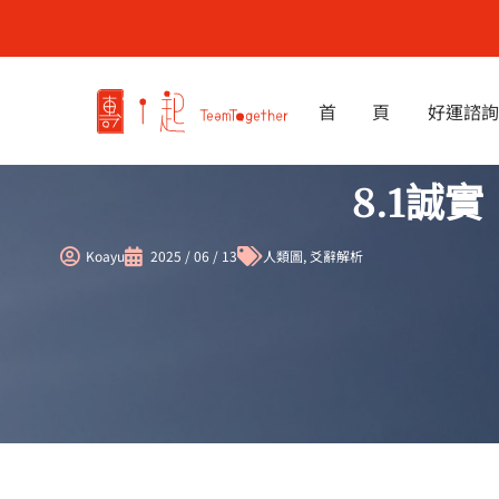
跳
至
主
要
首 頁
好運諮詢
內
容
8.1誠
Koayu
2025 / 06 / 13
人類圖
,
爻辭解析