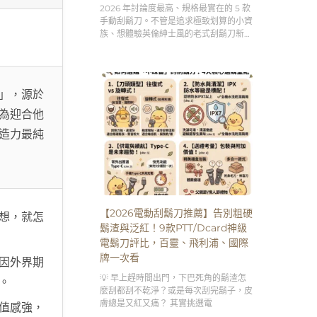
理容儀式感」。
2026 年討論度最高、規格最實在的 5 款
手動刮鬍刀。不管是追求極致划算的小資
族、想體驗英倫紳士風的老式刮鬍刀新
手，還是需要客製化刻字服務的送禮達
人，跟著這篇的分析買，絕對不踩雷！👇
」，源於
為迎合他
造力最純
【2026電動刮鬍刀推薦】告別粗硬
想，就怎
鬍渣與泛紅！9款PTT/Dcard神級
電鬍刀評比，百靈、飛利浦、國際
牌一次看
因外界期
💡 早上趕時間出門，下巴死角的鬍渣怎
。
麼刮都刮不乾淨？或是每次刮完鬍子，皮
膚總是又紅又痛？ 其實挑選電
值感強，