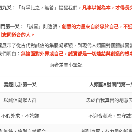
初九爻
：「有孚比之，無咎」提醒我們，
凡事以誠為本，才得長
閘門第一爻
：「誠實」則強調，
創意的力量來自於忠於自己，不
引志同道合的人。
程展示了從古代對誠信的集體凝聚觀，到現代人類圖對個體誠實
我們明白：
無論面對外界或自己，誠實都是一切連結與創造的根
兩者差異小筆記
易經比卦第一爻
人類圖8號閘門第一
以誠信凝聚人群
忠於自我真實的創意
不假外求、不誇飾
不迎合潮流、堅守誠
則無咎，信則自然聚合
誠則真實、有力量的影