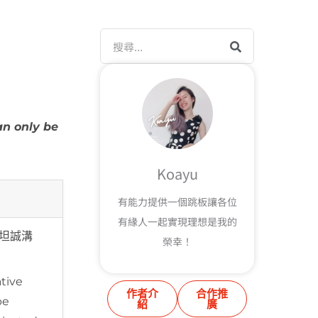
搜
尋
an only be
Koayu
有能力提供一個跳板讓各位
有緣人一起實現理想是我的
坦誠溝
榮幸！
tive
作者介
合作推
be
紹
廣