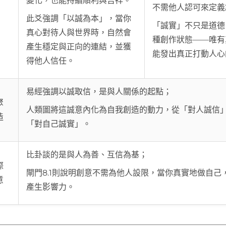
變化，也能持續順利與吉祥。
不需他人認可來定義
此爻強調「以誠為本」，當你
「誠實」不只是道德
真心對待人與世界時，自然會
種創作狀態——唯有
產生穩定與正向的連結，並獲
能發出真正打動人心
得他人信任。
易經強調以誠取信，是與人關係的起點；
聚
人類圖將這誠意內化為自我創造的動力，從「對人誠信
造
「對自己誠實」。
比卦談的是與人為善、互信為基；
際
閘門8.1則說明創意不需為他人設限，當你真實地做自己
意
產生影響力。