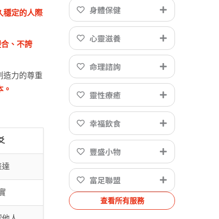
身體保健
久穩定的人際
心靈滋養
迎合、不誇
命理諮詢
創造力的尊重
本。
靈性療癒
幸福飲食
爻
豐盛小物
表達
富足聯盟
實
查看所有服務
響他人