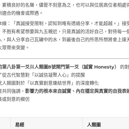
，累積良好的名聲，儘管不刻意為之，也可以與位居高位者相處
到適合的機會或際遇。
傘線：「真誠接受限制，認知到唯有透過分享，才能超越。」接
，不抱有希望想要與九五親近，只是真誠的活好自己，對待每一
人，與人分享自己瓦罐中的水，到最後自己的所思所想將會上達
大眾帶來突變。
的第八卦第一爻
與
人類圖8號閘門第一爻（誠實 Honesty）
的對
了從古代智慧對「以誠信凝聚人心」的提醒
代人類圖對於「以真實創意連結世界」的深度轉化
者共同強調，
影響力的根本來自誠實、內在穩定與真實的自我表
裝或刻意的模仿
易經
人類圖