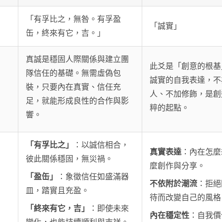
「有孚比之，無咎。有孚盈
「誠實」
缶，終來有它，吉。」
真誠是穩固人際關係與建立團
此爻是「創意的根基
隊信任的基礎。無需虛偽包
誠實的自我表達，不
裝，只要內在真實、信任充
人、不加修飾，是創
足，就能形成良性的合作與影
粹的起點。
響。
「有孚比之」
：以誠信相合，
真實表達
：內在怎麼
彼此關係穩固，無災禍。
麼創作與分享。
「盈缶」
：象徵信任如盛滿器
不依附於潮流
：拒絕
皿，踏實且充盈。
待而改變自己的風格
「終來有它，吉」
：即使未來
內在穩定性
：自我價