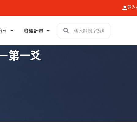
登入
搜
搜
分享
聯盟計畫
尋
尋
門－第一爻