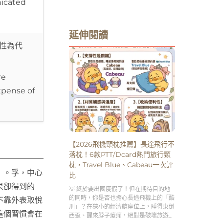
icated
延伸閱讀
性為代
re
expense of
【2026飛機頸枕推薦】長途飛行不
落枕！6款PTT/Dcard熱門旅行頸
枕，Travel Blue、Cabeau一次評
」。孚，中心
比
果卻得到的
💡 終於要出國度假了！但在期待目的地
的同時，你是否也擔心長途飛機上的「酷
不靠外表取悅
刑」？在狹小的經濟艙座位上，睡得東倒
這個習慣會在
西歪、醒來脖子痠痛，絕對是破壞旅遊興