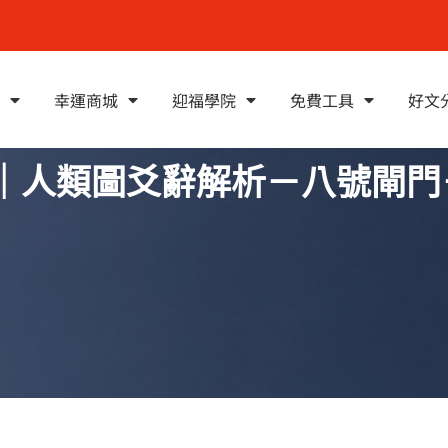
幸運商城
迎福學院
免費工具
好文
實｜人類圖爻辭解析－八號閘