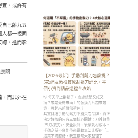
致的第一殺手。
得宜，或許有
受自己離九五
個人都一視同
天聽，進而影
應關
【2026最新】手動刮鬍刀怎麼挑？
5款網友激推質感刮鬍刀評比，平
價小資到精品送禮全攻略
達
，而非外在
💡 每天早上刮鬍子，皮膚總是又紅又
痛？或是覺得市面上的替換刀片越來越
貴，買起來超級傷荷包？
其實挑選手動刮鬍刀不能只看品牌，真正
決定好壞的只有三個核心關鍵：刀片數量
(五刃/雙刃)、安全設計、後續耗材成本。
手動刮鬍不僅能帶來電動無法比擬的「極
致貼合刮淨度」，更是男人專屬的「早晨
這篇不講廢話，我直接幫大家整理了