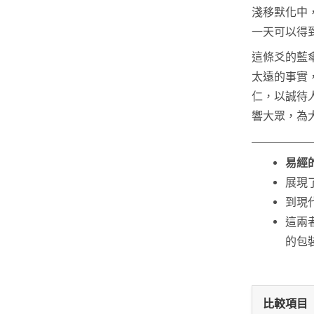
淺移默化中
一天可以得
這條爻的藍
太遠的事實
仁，以誠待
響大眾，為
易經
展現
到現
這兩
的包
比較項目