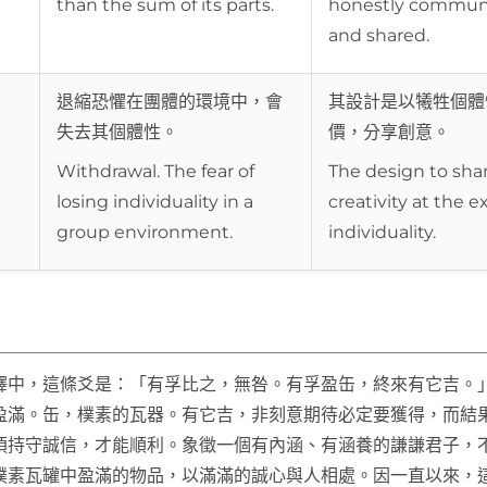
than the sum of its parts.
honestly commun
and shared.
退縮恐懼在團體的環境中，會
其設計是以犧牲個體
失去其個體性。
價，分享創意。
Withdrawal. The fear of
The design to sha
losing individuality in a
creativity at the 
group environment.
individuality.
釋中，這條爻是：「有孚比之，無咎。有孚盈缶，終來有它吉。
盈滿。缶，樸素的瓦器。有它吉，非刻意期待必定要獲得，而結
須持守誠信，才能順利。象徵一個有內涵、有涵養的謙謙君子，
樸素瓦罐中盈滿的物品，以滿滿的誠心與人相處。因一直以來，