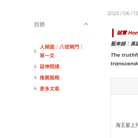
2025 / 06 / 1
目錄
誠實
Hon
藍傘線：真
人類圖｜八號閘門：
第一爻
The truthf
transcend
延伸閱讀
推薦服務
更多文章
海王星上