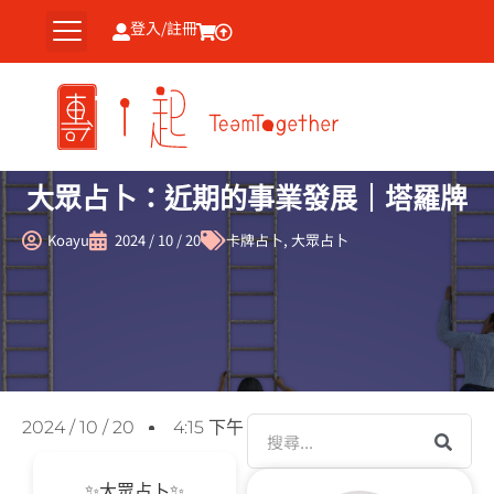
跳
登入/註冊
至
主
要
內
容
大眾占卜：近期的事業發展｜塔羅牌
Koayu
2024 / 10 / 20
卡牌占卜
,
大眾占卜
搜
2024 / 10 / 20
4:15 下午
尋
✨大眾占卜✨