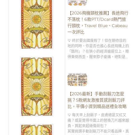
【2026飛機頸枕推薦】長途飛行
不落枕！6款PTT/Dcard熱門旅
行頸枕，Travel Blue、Cabeau
一次評比
💡 終於要出國度假了！但在期待目的
地的同時，你是否也擔心長途飛機上的
「酷刑」？在狹小的經濟艙座位上，睡
得東倒西歪、醒來脖子痠痛，絕對是破
壞旅遊興致的第一殺手。
【2026最新】手動刮鬍刀怎麼
挑？5款網友激推質感刮鬍刀評
比，平價小資到精品送禮全攻略
💡 每天早上刮鬍子，皮膚總是又紅又
痛？或是覺得市面上的替換刀片越來越
貴，買起來超級傷荷包？
其實挑選手動刮鬍刀不能只看品牌，真