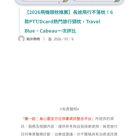
【2026電動刮鬍刀推薦】告別粗硬鬍渣與泛
紅！9款PTT/Dcard神級電鬍刀評比，百
靈、飛利浦、國際牌一次看
賴床鴨鴨
2026／06／30
#免責聲明#
「
團一起｜身心靈全方位保養資訊整合平台
」所提供的資
訊、服務及相關內容，僅供參考與自我探索使用，無意替代
任何專業醫療診斷、治療或建議，亦不聲稱具有治癒或改善