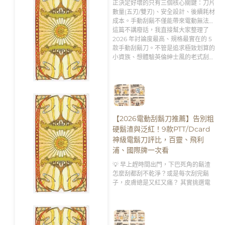
正決定好壞的只有三個核心關鍵：刀片
數量(五刃/雙刃)、安全設計、後續耗材
成本。手動刮鬍不僅能帶來電動無法比
擬的「極致貼合刮淨度」，更是男人專
這篇不講廢話，我直接幫大家整理了
屬的「早晨理容儀式感」。
2026 年討論度最高、規格最實在的 5
款手動刮鬍刀。不管是追求極致划算的
小資族、想體驗英倫紳士風的老式刮鬍
刀新手，還是需要客製化刻字服務的送
禮達人，跟著這篇的分析買，絕對不踩
雷！👇
【2026電動刮鬍刀推薦】告別粗
硬鬍渣與泛紅！9款PTT/Dcard
神級電鬍刀評比，百靈、飛利
浦、國際牌一次看
💡 早上趕時間出門，下巴死角的鬍渣
怎麼刮都刮不乾淨？或是每次刮完鬍
子，皮膚總是又紅又痛？ 其實挑選電