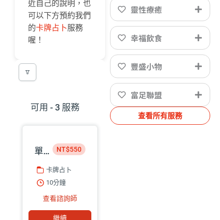
近自己的說明，也
靈性療癒
可以下方預約我們
的
卡牌占卜
服務
幸福飲食
喔！
豐盛小物
富足聯盟
可用 - 3 服務
查看所有服務
NT$550
單題諮詢｜星盤命理師 巧匡
卡牌占卜
10分鐘
查看諮詢師
繼續