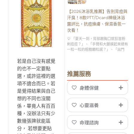
【2026沐浴乳推薦】告別背痘與
汗臭！8款PTT/Dcard神級沐浴
露評比，抗痘煥膚、保濕香氛一
次看！
💡 「夏天一到，背部跟胸口就狂冒粉
刺痘痘？」、「手臂和大腿摸起來總有
一粒一粒的粗糙顆粒感？」、「出門
若是自己沒有感覺
的也不一定要點
推薦服務
選，或許這裡的選
項不適合而已。若
身體保健
是覺得結果與自己
想的不同也沒關
心靈滋養
係，畢竟人有百百
種，沒辦法只有少
數幾張牌就能區
命理諮詢
分， 若想要更貼