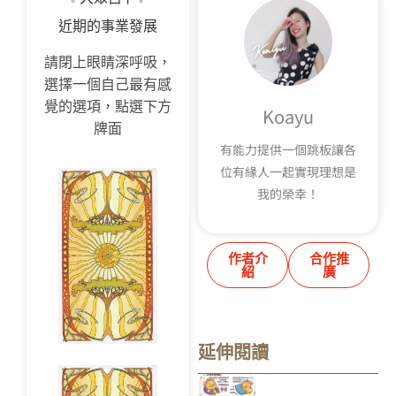
近期的事業發展
請閉上眼睛深呼吸，
選擇一個自己最有感
覺的選項，點選下方
Koayu
牌面
有能力提供一個跳板讓各
位有緣人一起實現理想是
我的榮幸！
作者介
合作推
紹
廣
延伸閱讀