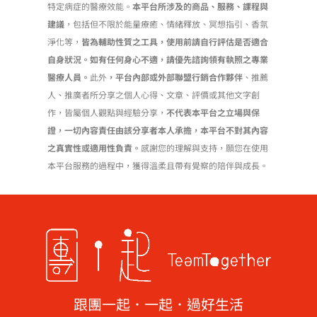
特定病症的醫療效能。
本平台所涉及的商品、服務、課程與
建議
，包括但不限於能量療癒、情緒釋放、冥想指引、香氛
淨化等，
皆為輔助性質之工具，使用前請自行評估是否適合
自身狀況。如有任何身心不適，請優先諮詢領有執照之專業
醫療人員。
此外
，平台內部或外部聯盟行銷合作夥伴
、推薦
人、推廣者所分享之個人心得、文章、評價或其他文字創
作，皆屬個人觀點與經驗分享，
不代表本平台之立場與保
證，一切內容責任由該分享者本人承擔，本平台不對其內容
之真實性或適用性負責。
感謝您的理解與支持，願您在使用
本平台服務的過程中，獲得溫柔且帶有覺察的陪伴與成長。
跟團一起．一起．過好生活