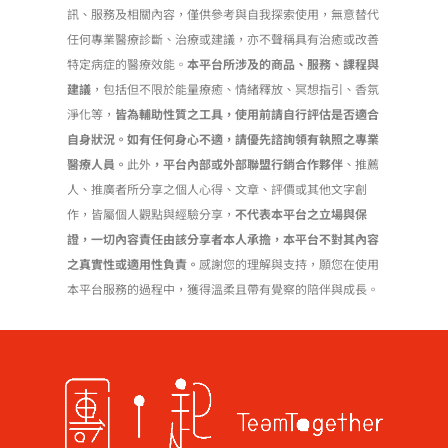
訊、服務及相關內容，僅供參考與自我探索使用，無意替代
任何專業醫療診斷、治療或建議，亦不聲稱具有治癒或改善
特定病症的醫療效能。
本平台所涉及的商品、服務、課程與
建議
，包括但不限於能量療癒、情緒釋放、冥想指引、香氛
淨化等，
皆為輔助性質之工具，使用前請自行評估是否適合
自身狀況。如有任何身心不適，請優先諮詢領有執照之專業
醫療人員。
此外
，平台內部或外部聯盟行銷合作夥伴
、推薦
人、推廣者所分享之個人心得、文章、評價或其他文字創
作，皆屬個人觀點與經驗分享，
不代表本平台之立場與保
證，一切內容責任由該分享者本人承擔，本平台不對其內容
之真實性或適用性負責。
感謝您的理解與支持，願您在使用
本平台服務的過程中，獲得溫柔且帶有覺察的陪伴與成長。