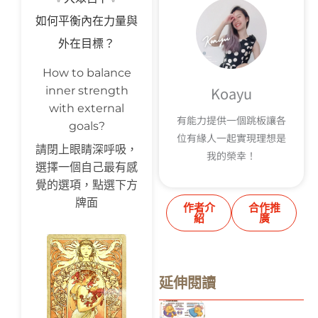
如何平衡內在力量與
外在目標？
How to balance
Koayu
inner strength
with external
有能力提供一個跳板讓各
goals?
位有緣人一起實現理想是
請閉上眼睛深呼吸，
我的榮幸！
選擇一個自己最有感
覺的選項，點選下方
牌面
作者介
合作推
紹
廣
延伸閱讀