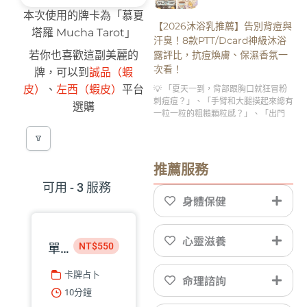
本次使用的牌卡為「慕夏
【2026沐浴乳推薦】告別背痘與
塔羅 Mucha Tarot」
汗臭！8款PTT/Dcard神級沐浴
露評比，抗痘煥膚、保濕香氛一
若你也喜歡這副美麗的
次看！
牌，可以到
誠品（蝦
皮）
、
左西（蝦皮）
平台
💡 「夏天一到，背部跟胸口就狂冒粉
刺痘痘？」、「手臂和大腿摸起來總有
選購
一粒一粒的粗糙顆粒感？」、「出門
推薦服務
可用 - 3 服務
身體保健
心靈滋養
NT$550
單題諮詢｜星盤命理師 巧匡
卡牌占卜
命理諮詢
10分鐘