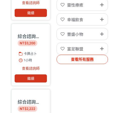
查看諮詢師
靈性療癒
繼續
幸福飲食
豐盛小物
綜合諮詢｜星盤命理師 巧匡
NT$3,200
富足聯盟
卡牌占卜
查看所有服務
1小時
查看諮詢師
繼續
綜合諮詢｜靈魂保養師 Koayu
NT$2,222