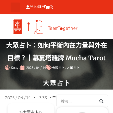
跳
登入/註冊
至
主
要
內
容
大眾占卜：如何平衡內在力量與外在
目標？｜慕夏塔羅牌 Mucha Tarot
Koayu
2025 / 04 / 14
卡牌占卜
,
大眾占卜
搜
2025 / 04 / 14
3:33 下午
尋
✨大眾占卜✨