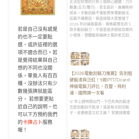
正決定好壞的只有三個核心關鍵：刀片
數量(五刃/雙刃)、安全設計、後續耗材
成本。手動刮鬍不僅能帶來電動無法比
擬的「極致貼合刮淨度」，更是男人專
這篇不講廢話，我直接幫大家整理了
屬的「早晨理容儀式感」。
2026 年討論度最高、規格最實在的 5
若是自己沒有感覺
款手動刮鬍刀。不管是追求極致划算的
小資族、想體驗英倫紳士風的老式刮鬍
的也不一定要點
刀新手，還是需要客製化刻字服務的送
選，或許這裡的選
禮達人，跟著這篇的分析買，絕對不踩
項不適合而已。若
雷！👇
是覺得結果與自己
想的不同也沒關
【2026電動刮鬍刀推薦】告別粗
係，畢竟人有百百
硬鬍渣與泛紅！9款PTT/Dcard
種，沒辦法只有少
神級電鬍刀評比，百靈、飛利
數幾張牌就能區
浦、國際牌一次看
分， 若想要更貼
💡 早上趕時間出門，下巴死角的鬍渣
近自己的說明，也
怎麼刮都刮不乾淨？或是每次刮完鬍
子，皮膚總是又紅又痛？ 其實挑選電
可以下方預約我們
的
卡牌占卜
服務
喔！