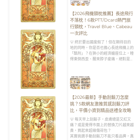
【2026飛機頸枕推薦】長途飛行
不落枕！6款PTT/Dcard熱門旅
行頸枕，Travel Blue、Cabeau
一次評比
💡 終於要出國度假了！但在期待目的
地的同時，你是否也擔心長途飛機上的
「酷刑」？在狹小的經濟艙座位上，睡
得東倒西歪、醒來脖子痠痛，絕對是破
壞旅遊興致的第一殺手。
【2026最新】手動刮鬍刀怎麼
挑？5款網友激推質感刮鬍刀評
比，平價小資到精品送禮全攻略
💡 每天早上刮鬍子，皮膚總是又紅又
痛？或是覺得市面上的替換刀片越來越
貴，買起來超級傷荷包？
其實挑選手動刮鬍刀不能只看品牌，真