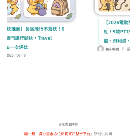
【2026電動刮鬍刀推薦】告別粗硬鬍渣與泛
紅！9款PTT/Dcard神級電鬍刀評比，百
靈、飛利浦、國際牌一次看
賴床鴨鴨
2026／06／30
#免責聲明#
「
團一起｜身心靈全方位保養資訊整合平台
」所提供的資