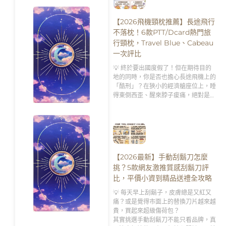
【2026飛機頸枕推薦】長途飛行
不落枕！6款PTT/Dcard熱門旅
行頸枕，Travel Blue、Cabeau
一次評比
💡 終於要出國度假了！但在期待目的
地的同時，你是否也擔心長途飛機上的
「酷刑」？在狹小的經濟艙座位上，睡
得東倒西歪、醒來脖子痠痛，絕對是破
壞旅遊興致的第一殺手。
【2026最新】手動刮鬍刀怎麼
挑？5款網友激推質感刮鬍刀評
比，平價小資到精品送禮全攻略
💡 每天早上刮鬍子，皮膚總是又紅又
痛？或是覺得市面上的替換刀片越來越
貴，買起來超級傷荷包？
其實挑選手動刮鬍刀不能只看品牌，真