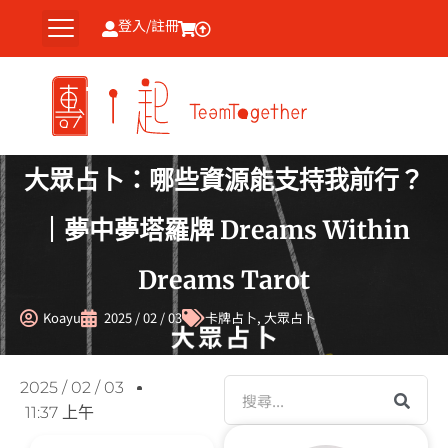
跳
登入/註冊
至
主
要
內
容
大眾占卜：哪些資源能支持我前行？
｜夢中夢塔羅牌 Dreams Within
Dreams Tarot
Koayu
2025 / 02 / 03
卡牌占卜
,
大眾占卜
搜
2025 / 02 / 03
尋
11:37 上午