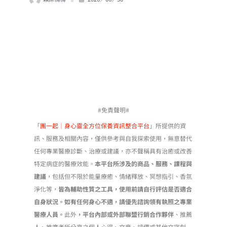
#免責聲明#
「
團一起｜身心靈全方位保養資訊整合平台
」所提供的資
訊、服務及相關內容，僅供參考與自我探索使用，無意替代
任何專業醫療診斷、治療或建議，亦不聲稱具有治癒或改善
特定病症的醫療效能。
本平台所涉及的商品、服務、課程與
建議
，包括但不限於能量療癒、情緒釋放、冥想指引、香氛
淨化等，
皆為輔助性質之工具，使用前請自行評估是否適合
自身狀況。如有任何身心不適，請優先諮詢領有執照之專業
醫療人員。
此外
，平台內部或外部聯盟行銷合作夥伴
、推薦
人、推廣者所分享之個人心得、文章、評價或其他文字創