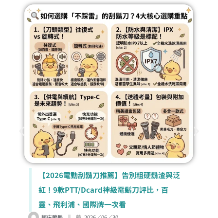
【2026電動刮鬍刀推薦】告別粗硬鬍渣與泛
紅！9款PTT/Dcard神級電鬍刀評比，百
靈、飛利浦、國際牌一次看
賴床鴨鴨
2026／06／30