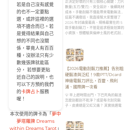
正決定好壞的只有三個核心關鍵：刀片
若是自己沒有感覺
數量(五刃/雙刃)、安全設計、後續耗材
的也不一定要點
成本。手動刮鬍不僅能帶來電動無法比
擬的「極致貼合刮淨度」，更是男人專
這篇不講廢話，我直接幫大家整理了
選，或許這裡的選
屬的「早晨理容儀式感」。
2026 年討論度最高、規格最實在的 5
項不適合而已。若
款手動刮鬍刀。不管是追求極致划算的
小資族、想體驗英倫紳士風的老式刮鬍
是覺得結果與自己
刀新手，還是需要客製化刻字服務的送
想的不同也沒關
禮達人，跟著這篇的分析買，絕對不踩
係，畢竟人有百百
雷！👇
種，沒辦法只有少
數幾張牌就能區
【2026電動刮鬍刀推薦】告別粗
分， 若想要更貼
硬鬍渣與泛紅！9款PTT/Dcard
近自己的說明，也
神級電鬍刀評比，百靈、飛利
可以下方預約我們
浦、國際牌一次看
的
卡牌占卜
服務
💡 早上趕時間出門，下巴死角的鬍渣
喔！
怎麼刮都刮不乾淨？或是每次刮完鬍
子，皮膚總是又紅又痛？ 其實挑選電
本次使用的牌卡為「
夢中
夢塔羅牌 Dreams
within Dreams Tarot
」