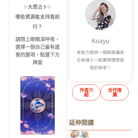
✨大眾占卜✨
哪些資源能支持我前
行？
Koayu
請閉上眼睛深呼吸，
選擇一個自己最有感
有能力提供一個跳板讓各
覺的選項，點選下方
位有緣人一起實現理想是
牌面
我的榮幸！
作者介
合作推
紹
廣
延伸閱讀