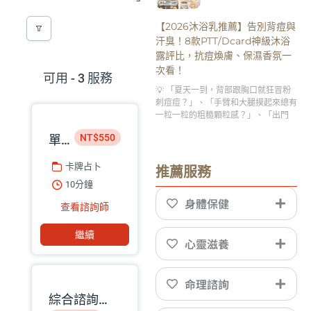
【2026沐浴乳推薦】告別背痘與
汗臭！8款PTT/Dcard神級沐浴
露評比，抗痘煥膚、保濕香氛一
次看！
可用 - 3 服務
💡 「夏天一到，背部跟胸口就狂冒粉
刺痘痘？」、「手臂和大腿摸起來總有
一粒一粒的粗糙顆粒感？」、「出門
NT$550
單題諮詢｜星盤命理師 巧匡
卡牌占卜
推薦服務
10分鐘
身體保健
查看諮詢師
繼續
心靈滋養
命理諮詢
綜合諮詢｜星盤命理師 巧匡