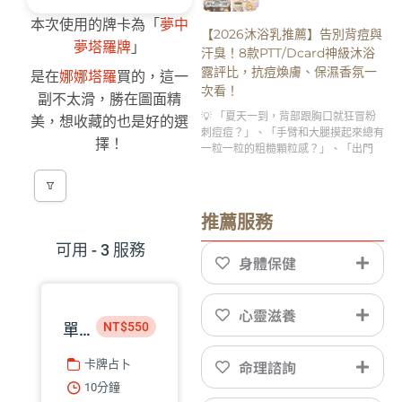
本次使用的牌卡為「
夢中
【2026沐浴乳推薦】告別背痘與
夢塔羅牌
」
汗臭！8款PTT/Dcard神級沐浴
露評比，抗痘煥膚、保濕香氛一
是在
娜娜塔羅
買的，這一
次看！
副不太滑，勝在圖面精
💡 「夏天一到，背部跟胸口就狂冒粉
美，想收藏的也是好的選
刺痘痘？」、「手臂和大腿摸起來總有
擇！
一粒一粒的粗糙顆粒感？」、「出門
推薦服務
可用 - 3 服務
身體保健
心靈滋養
NT$550
單題諮詢｜星盤命理師 巧匡
命理諮詢
卡牌占卜
10分鐘