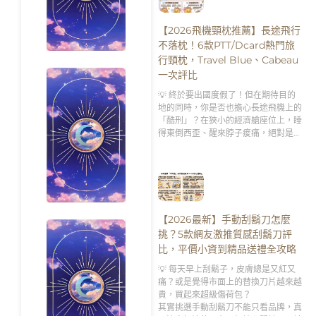
【2026飛機頸枕推薦】長途飛行
不落枕！6款PTT/Dcard熱門旅
行頸枕，Travel Blue、Cabeau
一次評比
💡 終於要出國度假了！但在期待目的
地的同時，你是否也擔心長途飛機上的
「酷刑」？在狹小的經濟艙座位上，睡
得東倒西歪、醒來脖子痠痛，絕對是破
壞旅遊興致的第一殺手。
【2026最新】手動刮鬍刀怎麼
挑？5款網友激推質感刮鬍刀評
比，平價小資到精品送禮全攻略
💡 每天早上刮鬍子，皮膚總是又紅又
痛？或是覺得市面上的替換刀片越來越
貴，買起來超級傷荷包？
其實挑選手動刮鬍刀不能只看品牌，真