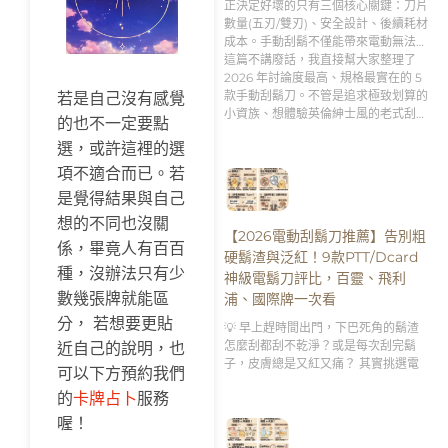
正決定好壞的只有三個核心關鍵：刀片
數量(五刃/雙刃)、安全設計、後續耗材
成本。手動刮鬍不僅能帶來電動無法比
擬的「極致貼合刮淨度」，更是男人專
這篇不講廢話，我直接幫大家整理了
屬的「早晨理容儀式感」。
2026 年討論度最高、規格最實在的 5
款手動刮鬍刀。不管是追求極致划算的
若是自己沒有感覺
小資族、想體驗英倫紳士風的老式刮鬍
的也不一定要點
刀新手，還是需要客製化刻字服務的送
選，或許這裡的選
禮達人，跟著這篇的分析買，絕對不踩
雷！👇
項不適合而已。若
是覺得結果與自己
想的不同也沒關
【2026電動刮鬍刀推薦】告別粗
係，畢竟人有百百
硬鬍渣與泛紅！9款PTT/Dcard
種，沒辦法只有少
神級電鬍刀評比，百靈、飛利
數幾張牌就能區
浦、國際牌一次看
分， 若想要更貼
💡 早上趕時間出門，下巴死角的鬍渣
怎麼刮都刮不乾淨？或是每次刮完鬍
近自己的說明，也
子，皮膚總是又紅又痛？ 其實挑選電
可以下方預約我們
的
卡牌占卜
服務
喔！