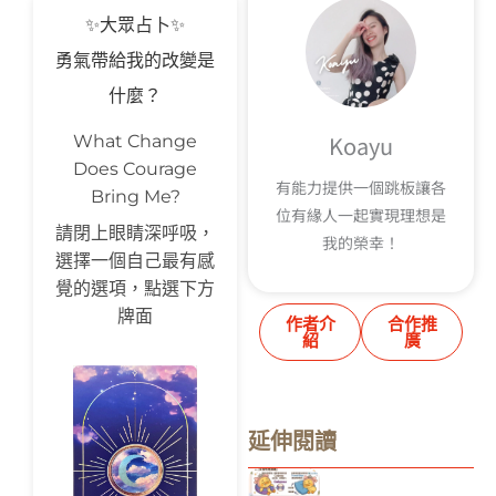
✨大眾占卜✨
勇氣帶給我的改變是
什麼？
Koayu
What Change
Does Courage
有能力提供一個跳板讓各
Bring Me?
位有緣人一起實現理想是
請閉上眼睛深呼吸，
我的榮幸！
選擇一個自己最有感
覺的選項，點選下方
牌面
作者介
合作推
紹
廣
延伸閱讀