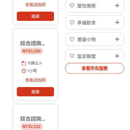
靈性療癒
查看諮詢師
繼續
幸福飲食
豐盛小物
綜合諮詢｜星盤命理師 巧匡
NT$3,200
富足聯盟
卡牌占卜
查看所有服務
1小時
查看諮詢師
繼續
綜合諮詢｜靈魂保養師 Koayu
NT$2,222