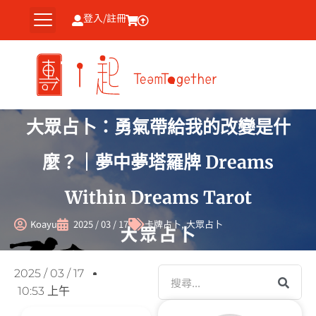
跳
登入/註冊
至
主
要
內
容
大眾占卜：勇氣帶給我的改變是什
麼？｜夢中夢塔羅牌 Dreams
Within Dreams Tarot
Koayu
2025 / 03 / 17
卡牌占卜
,
大眾占卜
搜
2025 / 03 / 17
尋
10:53 上午