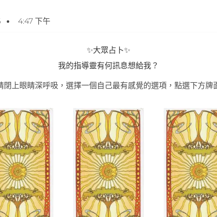
6
4:47 下午
✨大眾占卜✨
我的指導靈有何訊息想給我？
請閉上眼睛深呼吸，選擇一個自己最有感覺的選項，點選下方牌