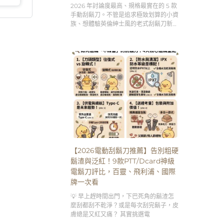
理容儀式感」。
2026 年討論度最高、規格最實在的 5 款
手動刮鬍刀。不管是追求極致划算的小資
族、想體驗英倫紳士風的老式刮鬍刀新
手，還是需要客製化刻字服務的送禮達
人，跟著這篇的分析買，絕對不踩雷！👇
【2026電動刮鬍刀推薦】告別粗硬
鬍渣與泛紅！9款PTT/Dcard神級
電鬍刀評比，百靈、飛利浦、國際
牌一次看
💡 早上趕時間出門，下巴死角的鬍渣怎
麼刮都刮不乾淨？或是每次刮完鬍子，皮
膚總是又紅又痛？ 其實挑選電