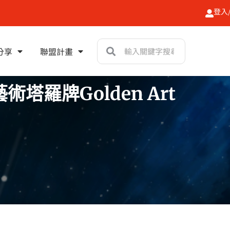
登入
搜
搜
分享
聯盟計畫
尋
尋
羅牌Golden Art