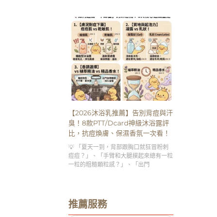
【2026沐浴乳推薦】告別背痘與汗
臭！8款PTT/Dcard神級沐浴露評
比，抗痘煥膚、保濕香氛一次看！
💡 「夏天一到，背部跟胸口就狂冒粉刺
痘痘？」、「手臂和大腿摸起來總有一粒
一粒的粗糙顆粒感？」、「出門
推薦服務