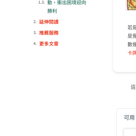
動，衝出困境迎向
勝利
延伸閱讀
若
推薦服務
是
更多文章
數
卡
這
可用 