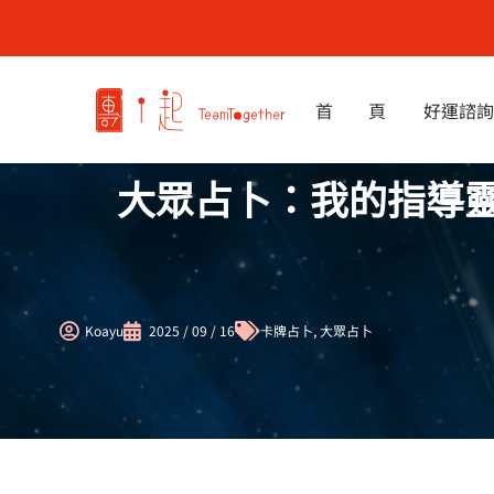
跳
至
主
要
首 頁
好運諮詢
內
容
大眾占卜：我的指導靈有
Koayu
2025 / 09 / 16
卡牌占卜
,
大眾占卜