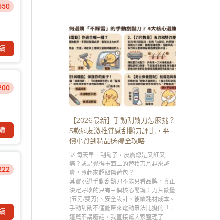
致的第一殺手。
550
續
200
【2026最新】手動刮鬍刀怎麼挑？
續
5款網友激推質感刮鬍刀評比，平
價小資到精品送禮全攻略
💡 每天早上刮鬍子，皮膚總是又紅又
痛？或是覺得市面上的替換刀片越來越
222
貴，買起來超級傷荷包？
其實挑選手動刮鬍刀不能只看品牌，真正
決定好壞的只有三個核心關鍵：刀片數量
(五刃/雙刃)、安全設計、後續耗材成本。
手動刮鬍不僅能帶來電動無法比擬的「極
續
致貼合刮淨度」，更是男人專屬的「早晨
這篇不講廢話，我直接幫大家整理了