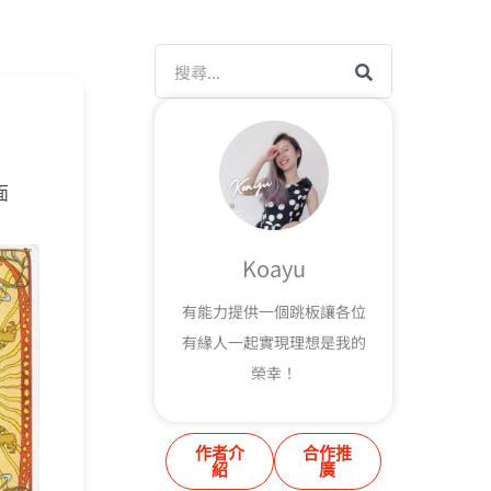
搜
尋
面
Koayu
有能力提供一個跳板讓各位
有緣人一起實現理想是我的
榮幸！
作者介
合作推
紹
廣