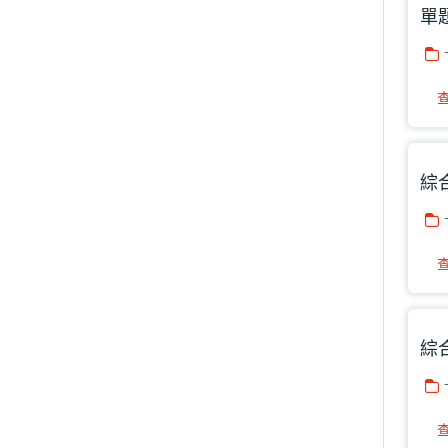
單
綜
綜