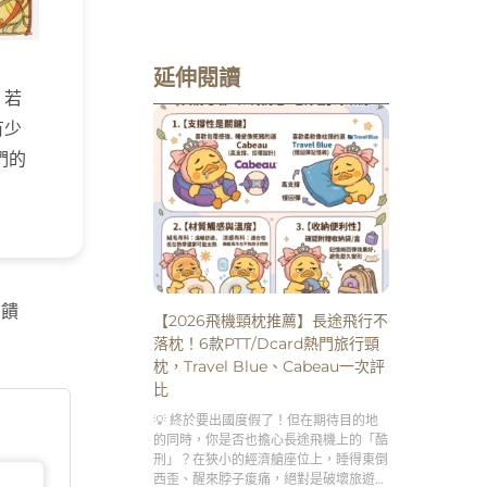
延伸閱讀
。若
有少
們的
回饋
【2026飛機頸枕推薦】長途飛行不
落枕！6款PTT/Dcard熱門旅行頸
枕，Travel Blue、Cabeau一次評
比
💡 終於要出國度假了！但在期待目的地
的同時，你是否也擔心長途飛機上的「酷
刑」？在狹小的經濟艙座位上，睡得東倒
西歪、醒來脖子痠痛，絕對是破壞旅遊興