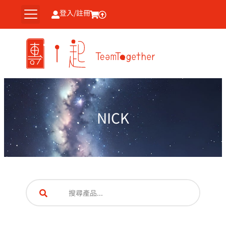
跳
登入/註冊
至
主
要
內
容
NICK