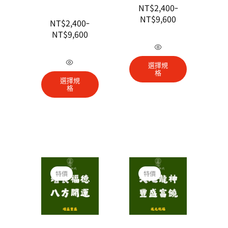
NT$
2,400
–
NT$
9,600
NT$
2,400
–
NT$
9,600
此
產
此
選擇規
品
產
格
選擇規
有
品
格
多
有
種
多
款
種
式。
款
可
式。
在
價
價
可
格
格
產
特價
特價
在
範
範
圍：
圍：
品
產
NT$2,400
NT$2,400
頁
品
到
到
NT$9,600
NT$9,600
面
頁
選
面