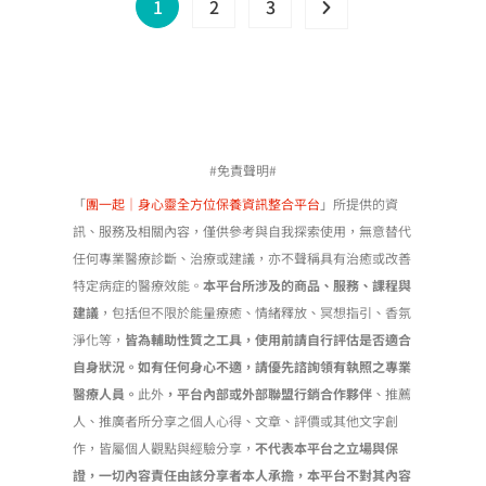
1
2
3
可
在
產
品
頁
面
#免責聲明#
選
「
團一起｜身心靈全方位保養資訊整合平台
」所提供的資
擇
訊、服務及相關內容，僅供參考與自我探索使用，無意替代
選
任何專業醫療診斷、治療或建議，亦不聲稱具有治癒或改善
項
特定病症的醫療效能。
本平台所涉及的商品、服務、課程與
建議
，包括但不限於能量療癒、情緒釋放、冥想指引、香氛
淨化等，
皆為輔助性質之工具，使用前請自行評估是否適合
自身狀況。如有任何身心不適，請優先諮詢領有執照之專業
醫療人員。
此外
，平台內部或外部聯盟行銷合作夥伴
、推薦
人、推廣者所分享之個人心得、文章、評價或其他文字創
作，皆屬個人觀點與經驗分享，
不代表本平台之立場與保
證，一切內容責任由該分享者本人承擔，本平台不對其內容