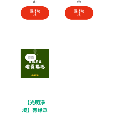
此
此
產
產
選擇規
選擇規
品
品
格
格
有
有
多
多
種
種
款
款
式。
式。
價
可
可
格
特價
在
在
範
圍：
產
產
NT$2,400
品
品
到
NT$9,600
頁
頁
面
面
選
選
擇
擇
【光明淨
選
選
域】有緣眾
項
項