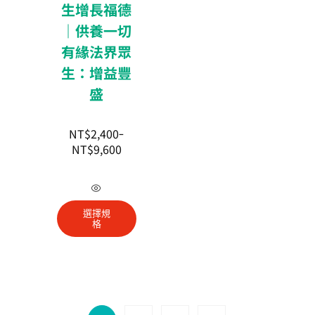
生增長福德
｜供養一切
有緣法界眾
生：增益豐
盛
NT$
2,400
–
NT$
9,600
此
產
選擇規
品
格
有
多
種
款
式。