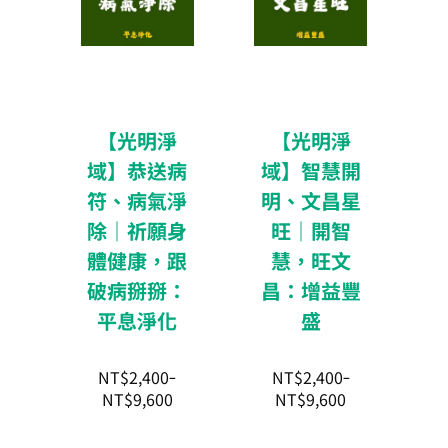
NT$2,400
NT$2,400
品
品
到
到
NT$9,600
NT$9,600
頁
頁
面
面
選
選
擇
擇
【光明淨
【光明淨
選
選
域】恭送病
域】智慧開
項
項
符、病氣淨
明、文昌星
除｜祈願身
旺｜開智
體健康，跟
慧，旺文
破病掰掰：
昌：增益豐
平息淨化
盛
NT$
2,400
NT$
2,400
–
–
NT$
9,600
NT$
9,600