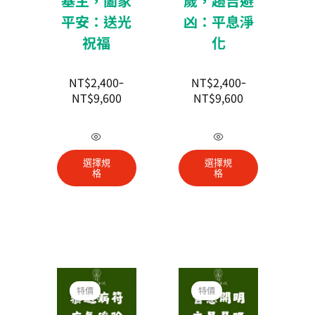
基主，闔家
歲，趨吉避
平安：送光
凶：平息淨
祝福
化
NT$
2,400
NT$
2,400
–
–
NT$
9,600
NT$
9,600
此
此
產
產
選擇規
選擇規
品
品
格
格
有
有
多
多
種
種
款
款
式。
式。
價
價
可
可
格
格
特價
特價
在
在
範
範
圍：
圍：
產
產