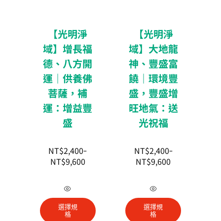
擇
選
選
擇
【光明淨
【光明淨
項
選
域】增長福
域】大地龍
項
德、八方開
神、豐盛富
運｜供養佛
饒｜環境豐
菩薩，補
盛，豐盛增
運：增益豐
旺地氣：送
盛
光祝福
NT$
2,400
NT$
2,400
–
–
NT$
9,600
NT$
9,600
此
此
產
產
選擇規
選擇規
品
品
格
格