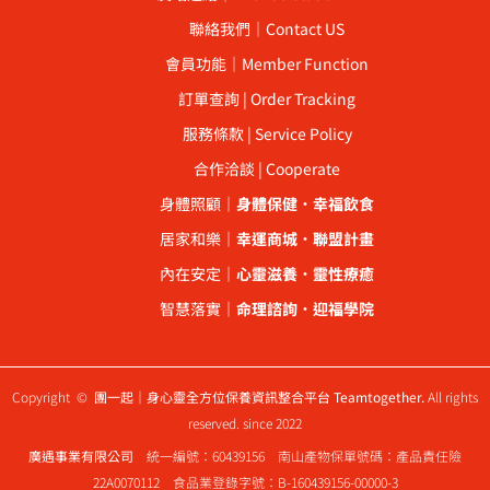
聯絡我們｜Contact US
會員功能｜Member Function
訂單查詢 | Order Tracking
服務條款 | Service Policy
合作洽談 | Cooperate
身體照顧｜
身體保健
．
幸福飲食
居家和樂｜
幸運商城
．
聯盟計畫
內在安定｜
心靈滋養
．
靈性療癒
智慧落實｜
命理諮詢
．
迎福學院
Copyright ©
團一起｜身心靈全方位保養資訊整合平台 Teamtogether.
All rights
reserved. since 2022
廣遇事業有限公司
統一編號：60439156 南山產物保單號碼：產品責任險
22A0070112 食品業登錄字號：B-160439156-00000-3