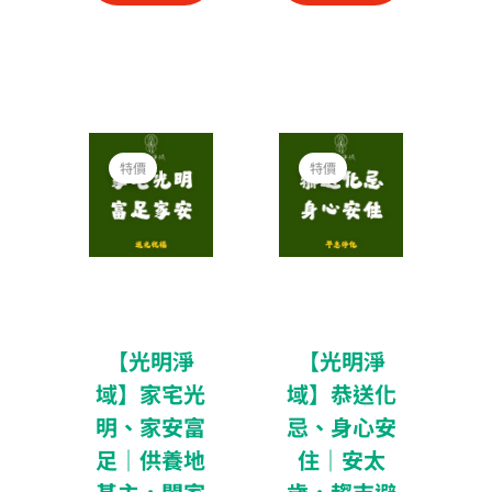
有
有
多
多
種
種
款
款
式。
式。
價
價
可
可
格
格
特價
特價
在
在
範
範
圍：
圍：
產
產
NT$2,400
NT$2,400
品
品
到
到
NT$9,600
NT$9,600
頁
頁
面
面
選
選
擇
擇
【光明淨
【光明淨
選
選
域】家宅光
域】恭送化
項
項
明、家安富
忌、身心安
足｜供養地
住｜安太