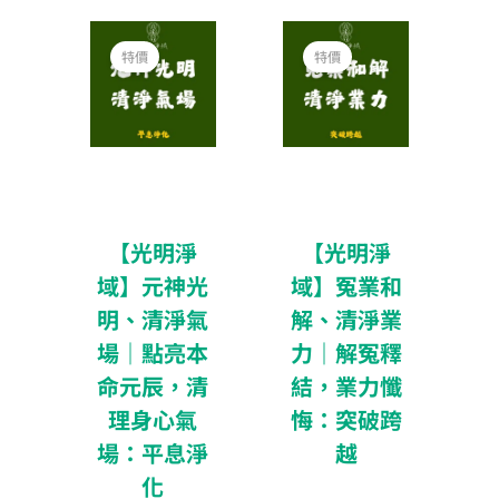
價
價
格
格
特價
特價
範
範
圍：
圍：
NT$2,400
NT$2,400
到
到
NT$9,600
NT$9,600
【光明淨
【光明淨
域】元神光
域】冤業和
明、清淨氣
解、清淨業
場｜點亮本
力｜解冤釋
命元辰，清
結，業力懺
理身心氣
悔：突破跨
場：平息淨
越
化