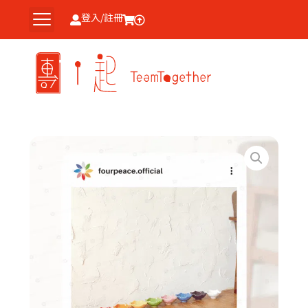
跳
登入/註冊
至
主
要
內
容