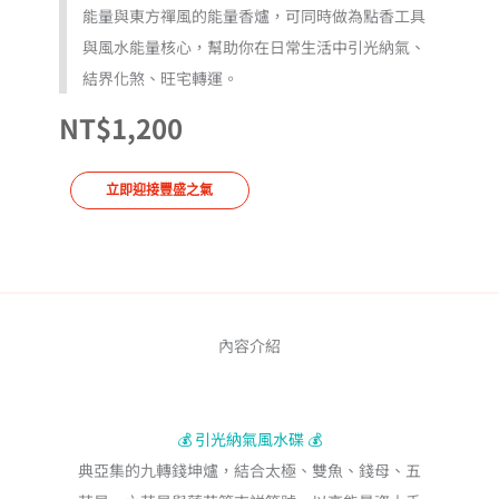
能量與東方禪風的能量香爐，可同時做為點香工具
與風水能量核心，幫助你在日常生活中引光納氣、
結界化煞、旺宅轉運。
NT$
1,200
立即迎接豐盛之氣
內容介紹
💰 引光納氣風水碟 💰
典亞集的九轉錢坤爐，結合太極、雙魚、錢母、五