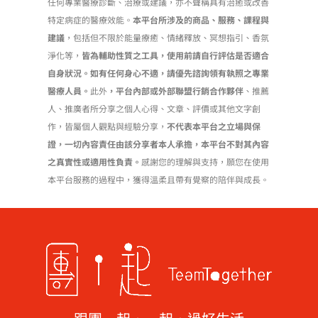
任何專業醫療診斷、治療或建議，亦不聲稱具有治癒或改善
品
特定病症的醫療效能。
本平台所涉及的商品、服務、課程與
頁
建議
，包括但不限於能量療癒、情緒釋放、冥想指引、香氛
面
淨化等，
皆為輔助性質之工具，使用前請自行評估是否適合
選
自身狀況。如有任何身心不適，請優先諮詢領有執照之專業
擇
醫療人員。
此外
，平台內部或外部聯盟行銷合作夥伴
、推薦
選
人、推廣者所分享之個人心得、文章、評價或其他文字創
項
作，皆屬個人觀點與經驗分享，
不代表本平台之立場與保
證，一切內容責任由該分享者本人承擔，本平台不對其內容
之真實性或適用性負責。
感謝您的理解與支持，願您在使用
本平台服務的過程中，獲得溫柔且帶有覺察的陪伴與成長。