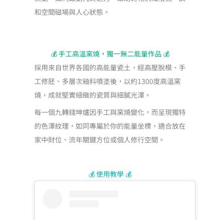
和空間磁場與人心狀態。
💰 手工高溫窯燒，獨一無二能量作品 💰
採用來自世界各國的高能量瓷土，經高壓脫模、手
工修胚、多層次釉料噴塗後，以約1300度高溫窯
燒，成就堅實細緻的瓷質與細膩光澤。
每一個九轉錢坤爐因手工與窯燒變化，而呈現獨特
的色澤紋理，如同專屬於你的能量坐標，適合放在
家中財位、流年關鍵方位或個人修行空間。
💰 使用教學 💰