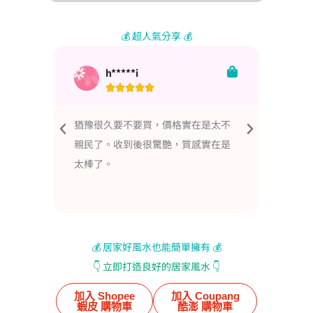
💰 超人氣分享 💰
h*****i





他顏
猶豫很久要不要買，價格實在是太不
回購
蠟燭
親民了。收到後很驚艷，質感實在是
都會
太棒了。
決定
順流和
💰 居家好風水也能簡單擁有 💰
👇️ 立即打造良好的居家風水 👇️
加入 Shopee
加入 Coupang
蝦皮 購物車
酷澎 購物車