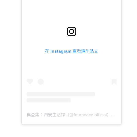
在 Instagram 查看這則貼文
典亞集：四安生活禪（@fourpeace.official）分享的貼文