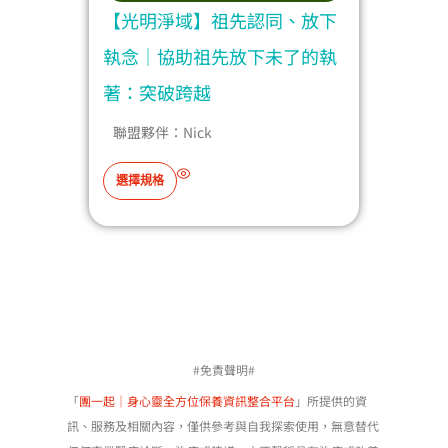
變習
【光明淨域】祖先認同、放下
【光
生：
執念｜協助祖先放下未了的執
障礙
著：突破跨越
破跨
聯盟夥伴：
Nick
聯
此
選擇規格
選擇
產
品
有
多
種
款
式
#免責聲明#
。
可
「
團一起｜身心靈全方位保養資訊整合平台
」所提供的資
在
訊、服務及相關內容，僅供參考與自我探索使用，無意替代
產