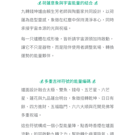
💰 荷蓮意象與宇宙能量的結合 💰
九轉錢坤爐由賴生芳老師與陶藝家共同設計，以荷
蓮為造型靈感，象徵在紅塵中保持清淨本心，同時
承接宇宙本源的光與祝福。
每一只爐體在成形後，皆祈請宇宙源頭加持啟動，
讓它不只是器物，而是陪伴使用者調整氣場、轉換
運勢的能量夥伴。
💰 多重吉祥符號的能量編碼 💰
爐面設計融合太極、雙魚、錢母、五芒星、六芒
星、蓮花與九品蓮台明台，象徵扭轉乾坤、日日有
餘、四方進財、五福臨門、六六大順與花開見佛等
多重祝福。
這些符號構成一個小型能量陣，點香時香煙在爐面
流動，如同啟動九轉之力，幫助轉化病濁陰氣、調