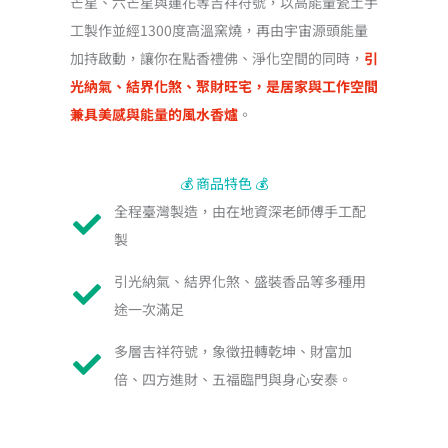
芒星、六芒星與蓮花等吉祥符號，以高能量瓷土手
工製作並經1300度高溫窯燒，再由宇宙源頭能量
加持啟動，讓你在點香禮佛、淨化空間的同時，
引
光納氣、結界化煞、聚財旺宅，是居家與工作空間
兼具美感與能量的風水香爐
。
💰 商品特色 💰
全程臺灣製造，由在地資深老師傅手工配
製
引光納氣、結界化煞、盛裝香品等多種用
途一次滿足
多層吉祥符號，象徵扭轉乾坤、財富加
倍、四方進財、五福臨門與身心安泰。