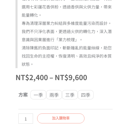
選用七彩蓮花香供粉，透過香供與火供力量，帶來
能量轉化。
專為清理深層業力糾結與多維度能量污染而設計。
我們不只淨化表面，更透過火供的轉化力，深入潛
意識與因果層進行「業力梳理」。
清除陳舊的負面印記，斬斷雜亂的能量絲線，助您
找回生命的主控權，恢復清明、高效且純淨的本質
狀態。
價
NT$
2,400
–
NT$
9,600
格
【光
方案
一季
兩季
三季
四季
明
範
淨
域】
圍：
加入購物車
業
力