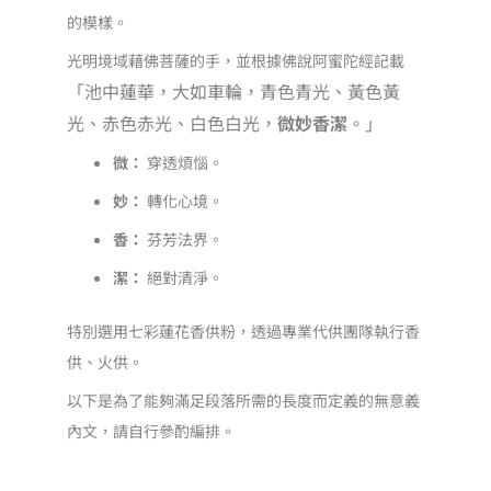
突
的模樣。
破
光明境域藉佛菩薩的手，並根據佛說阿蜜陀經記載
跨
「池中蓮華，大如車輪，青色青光、黃色黃
越
光、赤色赤光、白色白光，
微妙香潔
。」
數
量
微：
穿透煩惱。
妙：
轉化心境。
香：
芬芳法界。
潔：
絕對清淨。
特別選用七彩蓮花香供粉，透過專業代供團隊執行香
供、火供。
以下是為了能夠滿足段落所需的長度而定義的無意義
內文，請自行參酌編排。