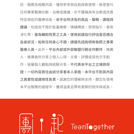
在
訊、服務及相關內容，僅供參考與自我探索使用，無意替代
產
任何專業醫療診斷、治療或建議，亦不聲稱具有治癒或改善
品
特定病症的醫療效能。
本平台所涉及的商品、服務、課程與
頁
建議
，包括但不限於能量療癒、情緒釋放、冥想指引、香氛
面
淨化等，
皆為輔助性質之工具，使用前請自行評估是否適合
選
自身狀況。如有任何身心不適，請優先諮詢領有執照之專業
擇
醫療人員。
此外
，平台內部或外部聯盟行銷合作夥伴
、推薦
選
人、推廣者所分享之個人心得、文章、評價或其他文字創
項
作，皆屬個人觀點與經驗分享，
不代表本平台之立場與保
證，一切內容責任由該分享者本人承擔，本平台不對其內容
之真實性或適用性負責。
感謝您的理解與支持，願您在使用
本平台服務的過程中，獲得溫柔且帶有覺察的陪伴與成長。