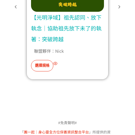
變習
【光明淨域】祖先認同、放下
【光
生：
執念｜協助祖先放下未了的執
障礙
著：突破跨越
破跨
聯盟夥伴：
Nick
聯
此
選擇規格
選擇
產
品
有
多
種
款
式
#免責聲明#
。
可
「
團一起｜身心靈全方位保養資訊整合平台
」所提供的資