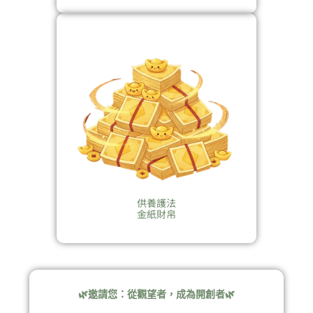
供養護法
金紙財帛
🌿邀請您：從觀望者，成為開創者🌿