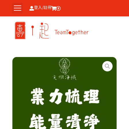
跳
登入/註冊
至
主
要
內
容