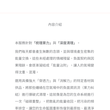
NT$2,400
梳
理、
到
能
量
NT$9,600
內容介紹
清
淨
｜
本服務針對
「梳理業力」
與
「深度清理」
。
強
我們每天都會產生無數的念頭，並與環境產生密集的
力
能量交換。這些未經處理的情緒殘留、負面契約與因
清
果殘餘，會逐漸凝結成「能量沾附」，讓人的氣場變
理
業
得沈重、混濁。
力
選用具備強大「穿透力」與「消解力」的特定香材與
帶
供品，將那些纏繞在您氣場中的負面資訊流（業力糾
來
結）進行爆破式清理。這就像是為您的生命系統進行
的
一次「磁碟重整」，把散亂的能量收回，把污染的頻
沾
率排空，讓您的生命藍圖重新恢復到最原始、最清淨
附：