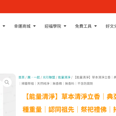
幸運商城
迎福學院
免費工具
好文
首頁
/
團．一起
/
光引聯盟
/
能量清淨
/ 【能量清淨】草本清淨立香｜
｜掃墓祭祖｜天然純淨｜無香精｜無香料｜不含防腐劑
【能量清淨】草本清淨立香｜典亞
種重量｜認同祖先｜祭祀禮佛｜