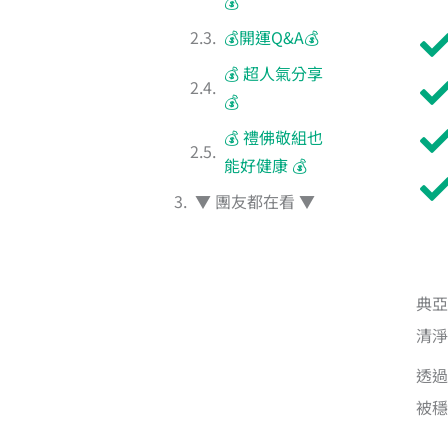
💰
💰開運Q&A💰
💰 超人氣分享
💰
💰 禮佛敬組也
能好健康 💰
▼ 團友都在看 ▼
典亞
清淨
透過
被穩