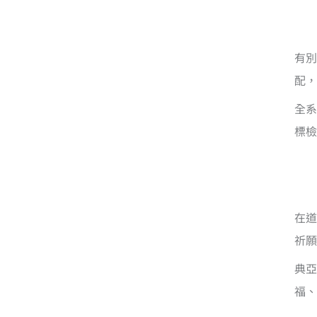
有別
配，
全系
標檢
在道
祈願
典亞
福、