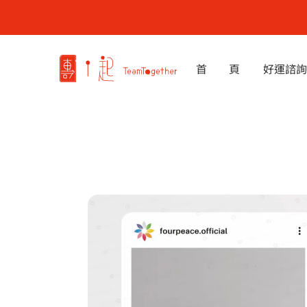
跳
至
主
要
首 頁
好運諮詢
內
容