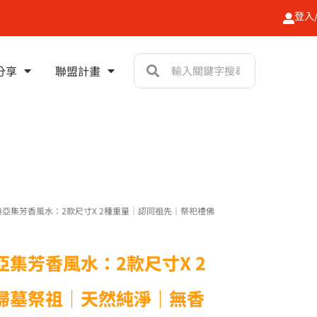
登入
搜
搜
分享
聯盟計畫
尋
尋
典亞集芳香風水：2款尺寸X 2種重量｜認同祖先｜祭祀禮佛
集芳香風水：2款尺寸X 2
掃墓祭祖｜天然純淨｜無香