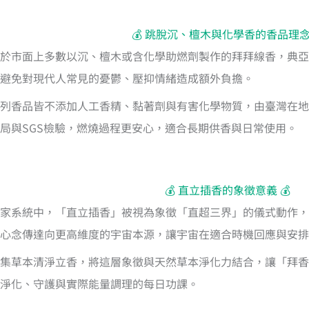
💰 跳脫沉、檀木與化學香的香品理念 
於市面上多數以沉、檀木或含化學助燃劑製作的拜拜線香，典亞
避免對現代人常見的憂鬱、壓抑情緒造成額外負擔。
列香品皆不添加人工香精、黏著劑與有害化學物質，由臺灣在地
局與SGS檢驗，燃燒過程更安心，適合長期供香與日常使用。
💰 直立插香的象徵意義 💰
家系統中，「直立插香」被視為象徵「直超三界」的儀式動作，
心念傳達向更高維度的宇宙本源，讓宇宙在適合時機回應與安排
集草本清淨立香，將這層象徵與天然草本淨化力結合，讓「拜香
淨化、守護與實際能量調理的每日功課。