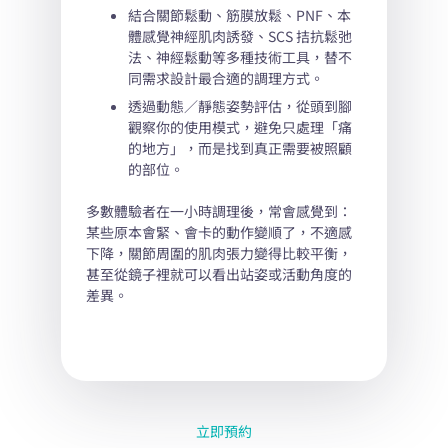
訓練教學經驗。
訓練教學經驗。
結合關節鬆動、筋膜放鬆、PNF、本
體感覺神經肌肉誘發、SCS 拮抗鬆弛
結合關節鬆動、筋膜放鬆、PNF、本
結合關節鬆動、筋膜放鬆、PNF、本
法、神經鬆動等多種技術工具，替不
體感覺神經肌肉誘發、SCS 拮抗鬆弛
體感覺神經肌肉誘發、SCS 拮抗鬆弛
同需求設計最合適的調理方式。
法、神經鬆動等多種技術工具，替不
法、神經鬆動等多種技術工具，替不
同需求設計最合適的調理方式。
同需求設計最合適的調理方式。
透過動態／靜態姿勢評估，從頭到腳
觀察你的使用模式，避免只處理「痛
透過動態／靜態姿勢評估，從頭到腳
透過動態／靜態姿勢評估，從頭到腳
的地方」，而是找到真正需要被照顧
觀察你的使用模式，避免只處理「痛
觀察你的使用模式，避免只處理「痛
的部位。
的地方」，而是找到真正需要被照顧
的地方」，而是找到真正需要被照顧
的部位。
的部位。
多數體驗者在一小時調理後，常會感覺到：
某些原本會緊、會卡的動作變順了，不適感
下降，關節周圍的肌肉張力變得比較平衡，
甚至從鏡子裡就可以看出站姿或活動角度的
差異。
立即預約