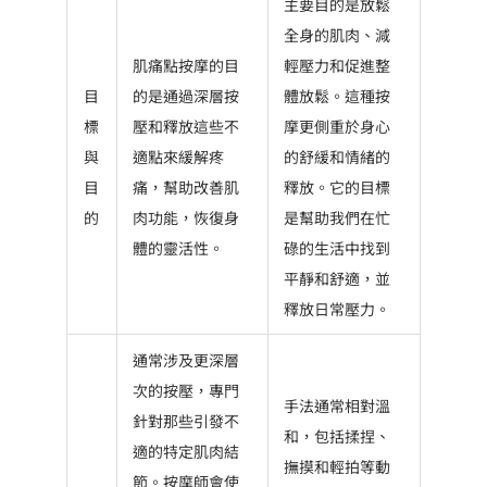
主要目的是放鬆
全身的肌肉、減
肌痛點按摩的目
輕壓力和促進整
目
的是通過深層按
體放鬆。這種按
標
壓和釋放這些不
摩更側重於身心
與
適點來緩解疼
的舒緩和情緒的
目
痛，幫助改善肌
釋放。它的目標
的
肉功能，恢復身
是幫助我們在忙
體的靈活性。
碌的生活中找到
平靜和舒適，並
釋放日常壓力。
通常涉及更深層
次的按壓，專門
手法通常相對溫
針對那些引發不
和，包括揉捏、
適的特定肌肉結
撫摸和輕拍等動
節。按摩師會使