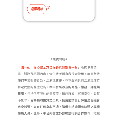
此
選擇規格
選擇
產
品
有
多
種
款
式
#免責聲明#
。
可
「
團一起｜身心靈全方位保養資訊整合平台
」所提供的資
在
訊、服務及相關內容，僅供參考與自我探索使用，無意替代
產
任何專業醫療診斷、治療或建議，亦不聲稱具有治癒或改善
品
特定病症的醫療效能。
本平台所涉及的商品、服務、課程與
頁
建議
，包括但不限於能量療癒、情緒釋放、冥想指引、香氛
面
淨化等，
皆為輔助性質之工具，使用前請自行評估是否適合
選
自身狀況。如有任何身心不適，請優先諮詢領有執照之專業
擇
醫療人員。
此外
，平台內部或外部聯盟行銷合作夥伴
、推薦