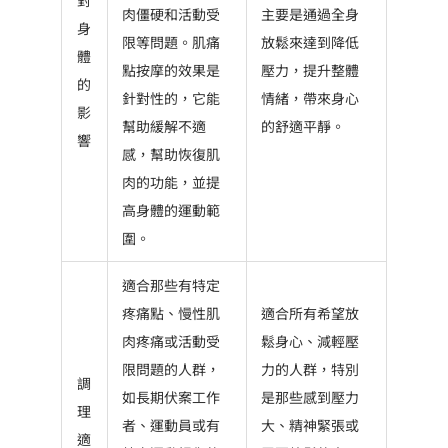
肉僵硬和活動受
主要是通過全身
身
限等問題。肌痛
放鬆來達到降低
體
點按摩的效果是
壓力，提升整體
的
針對性的，它能
情緒，帶來身心
影
幫助緩解不適
的舒適平靜。
響
感，幫助恢復肌
肉的功能，並提
高身體的運動範
圍。
適合那些有特定
疼痛點、慢性肌
適合所有希望放
肉疼痛或活動受
鬆身心、減輕壓
限問題的人群，
力的人群，特別
調
如長期伏案工作
是那些感到壓力
理
者、運動員或有
大、精神緊張或
適