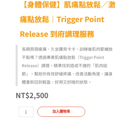
【身體保健】肌痛點放鬆／激
痛點放鬆｜Trigger Point
Release 到府調理服務
長期肩頸痠痛、久坐腰背卡卡、訓練後肌肉緊繃放
不鬆嗎？透過專業肌痛點放鬆（Trigger Point
Release）調理，精準找到造成不適的「肌肉結
節」，幫助你有效舒緩疼痛、改善活動角度，讓身
體重新回到輕盈、好用又好睡的狀態。
NT$
2,500
【身
加入購物車
體
保
健】