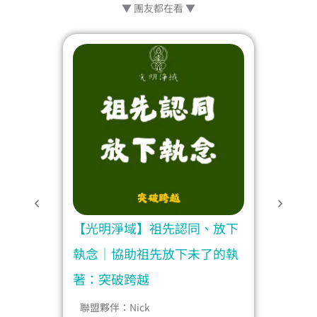
▼ 團友都在看 ▼
變習
【光明淨域】祖先認同、放下
【光
生：
執念｜協助祖先放下未了的執
障礙
著：突破跨越
破跨
聯盟夥伴：
Nick
聯