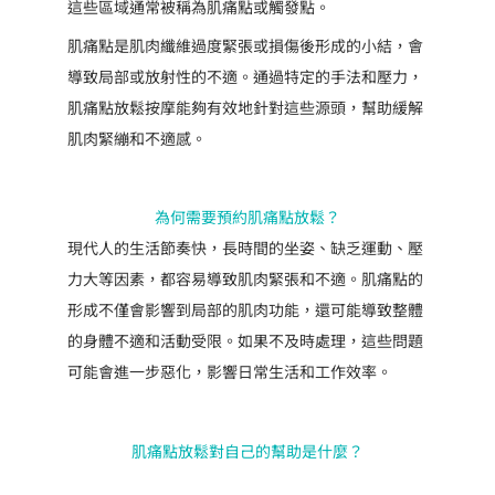
調
這些區域通常被稱為肌痛點或觸發點。
理
肌痛點是肌肉纖維過度緊張或損傷後形成的小結，會
服
導致局部或放射性的不適。通過特定的手法和壓力，
務
肌痛點放鬆按摩能夠有效地針對這些源頭，幫助緩解
數
肌肉緊繃和不適感。
量
為何需要預約肌痛點放鬆？
現代人的生活節奏快，長時間的坐姿、缺乏運動、壓
力大等因素，都容易導致肌肉緊張和不適。肌痛點的
形成不僅會影響到局部的肌肉功能，還可能導致整體
的身體不適和活動受限。如果不及時處理，這些問題
可能會進一步惡化，影響日常生活和工作效率。
肌痛點放鬆對自己的幫助是什麼？