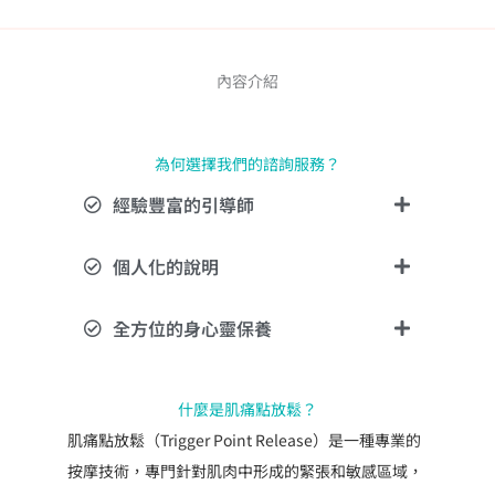
肌
痛
內容介紹
點
放
鬆
為何選擇我們的諮詢服務？
／
激
經驗豐富的引導師
痛
點
個人化的說明
放
鬆
全方位的身心靈保養
｜
Trigger
Point
什麼是肌痛點放鬆？
Release
肌痛點放鬆（Trigger Point Release）是一種專業的
到
府
按摩技術，專門針對肌肉中形成的緊張和敏感區域，