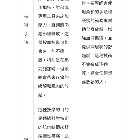
作。按摩師會使
用拇指、肘部或
用柔和的手法和
技
專用工具來施加
緩慢的節奏來幫
術
壓力，直到肌肉
助全身放鬆，增
手
結節被釋放。這
強血液循環，並
法
種按摩技術可能
提供深層次的舒
會有一些不適
適感。這種技術
感，特別是在壓
不會造成不適
力施加時，但最
感，適合任何想
終會帶來疼痛的
要放鬆的人。
緩解和肌肉的放
鬆。
這種按摩的目的
是通過針對特定
的肌肉結節來舒
緩慢性疼痛、肌
對