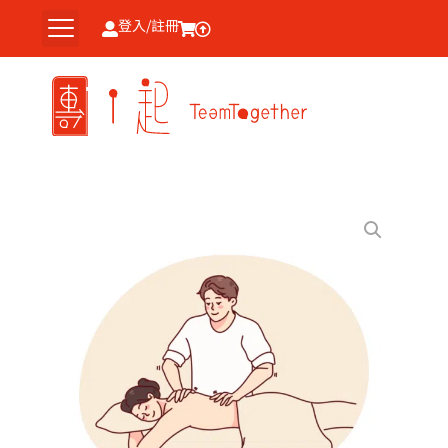
跳
登入/註冊
至
主
要
內
容