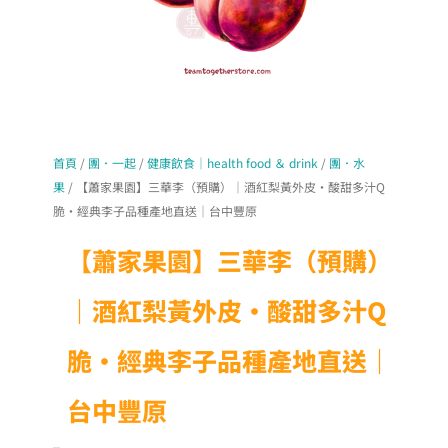
首頁
/
團．一起
/
健康飲食｜health food ＆ drink
/
團．水
果
/ 【蕭家果園】三華李（預購）｜酒紅梨黃外皮・酸甜多汁Q
脆・經典李子品種產地直送｜台中豐原
【蕭家果園】三華李（預購）
｜酒紅梨黃外皮・酸甜多汁Q
脆・經典李子品種產地直送｜
台中豐原