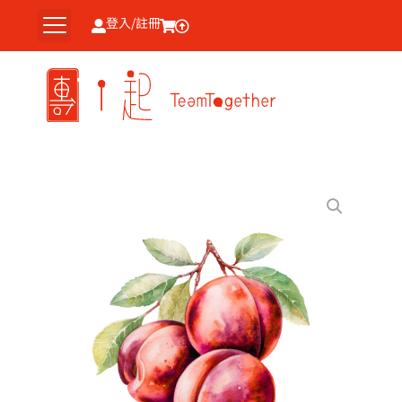
跳
登入/註冊
至
主
要
內
容