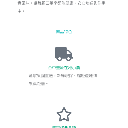
子
實風味，讓每顆三華李都能健康、安心地送到你手
品
中。
種
產
地
商品特色
直
送
｜
台
中
台中豐原在地小農
豐
蕭家果園直送，新鮮現採、縮短產地到
原
餐桌距離。
數
量
廣東經典品種