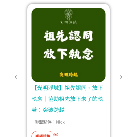
變習
【光明淨域】祖先認同、放下
【光
生：
執念｜協助祖先放下未了的執
障礙
著：突破跨越
破跨
聯盟夥伴：
Nick
聯
此
選擇規格
選擇