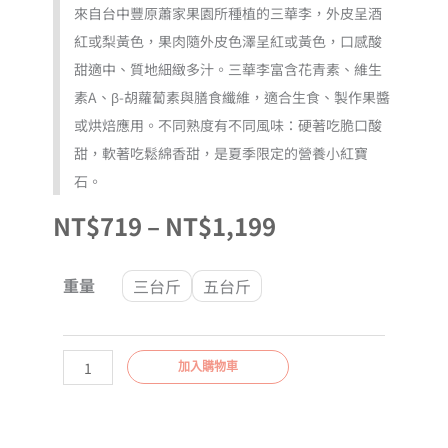
來自台中豐原蕭家果園所種植的三華李，外皮呈酒
紅或梨黃色，果肉隨外皮色澤呈紅或黃色，口感酸
甜適中、質地細緻多汁。三華李富含花青素、維生
素A、β-胡蘿蔔素與膳食纖維，適合生食、製作果醬
或烘焙應用。不同熟度有不同風味：硬著吃脆口酸
甜，軟著吃鬆綿香甜，是夏季限定的營養小紅寶
石。
價
NT$
719
–
NT$
1,199
格
【蕭
重量
三台斤
五台斤
家
範
果
園】
圍：
加入購物車
三
華
NT$719
李