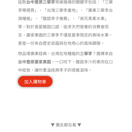
這款
台中豐原三華李
常被搜尋的關鍵字包括：「三華
李哪裡買」、「台灣三華李產地」、「廣東三華李台
灣種植」、「酸甜李子推薦」、「高花青素水果」
等。對於喜愛酸甜口感、追求天然營養的消費者而
言，蕭家果園的三華李不僅是夏季限定的美味水果，
更是一份來自歷史底蘊與在地用心的風味饋贈。
想品嚐廣東經典、台灣在地種植的
三華李
？選擇來自
台中豐原蕭家果園
，一口咬下，酸甜多汁的果肉在口
中綻放，讓你重溫經典李子的懷舊滋味。
加入購物車
▼ 團友都在看 ▼