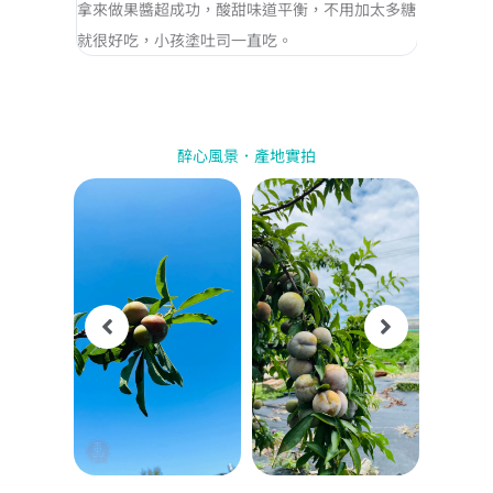
，酸甜比例
拿來做果醬超成功，酸甜味道平衡，不用加太多糖
運動後吃
就很好吃，小孩塗吐司一直吃。
渴，比吃
醉心風景．產地實拍
Showing
slide
3
of
6