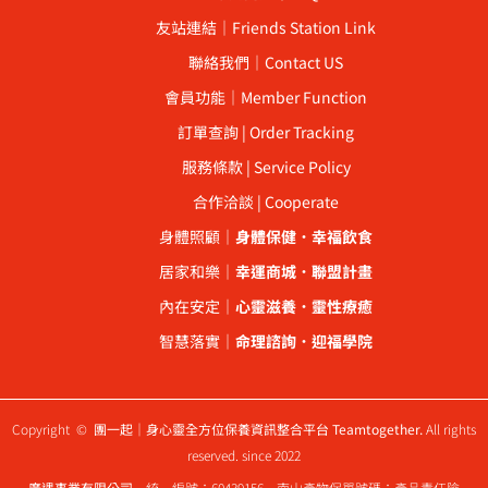
友站連結｜Friends Station Link
聯絡我們｜Contact US
會員功能｜Member Function
訂單查詢 | Order Tracking
服務條款 | Service Policy
合作洽談 | Cooperate
身體照顧｜
身體保健
．
幸福飲食
居家和樂｜
幸運商城
．
聯盟計畫
內在安定｜
心靈滋養
．
靈性療癒
智慧落實｜
命理諮詢
．
迎福學院
Copyright ©
團一起｜身心靈全方位保養資訊整合平台 Teamtogether.
All rights
reserved. since 2022
廣遇事業有限公司
統一編號：60439156 南山產物保單號碼：產品責任險