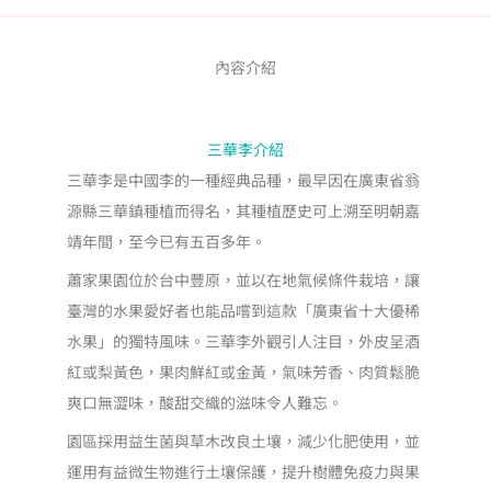
（預
到
購）
｜
NT$1,199
內容介紹
酒
紅
梨
三華李介紹
黃
三華李是中國李的一種經典品種，最早因在廣東省翁
外
源縣三華鎮種植而得名，其種植歷史可上溯至明朝嘉
皮・
靖年間，至今已有五百多年。
酸
甜
蕭家果園位於台中豐原，並以在地氣候條件栽培，讓
多
臺灣的水果愛好者也能品嚐到這款「廣東省十大優稀
汁
水果」的獨特風味。三華李外觀引人注目，外皮呈酒
Q
紅或梨黃色，果肉鮮紅或金黃，氣味芳香、肉質鬆脆
脆・
爽口無澀味，酸甜交織的滋味令人難忘。
經
園區採用益生菌與草木改良土壤，減少化肥使用，並
典
李
運用有益微生物進行土壤保護，提升樹體免疫力與果