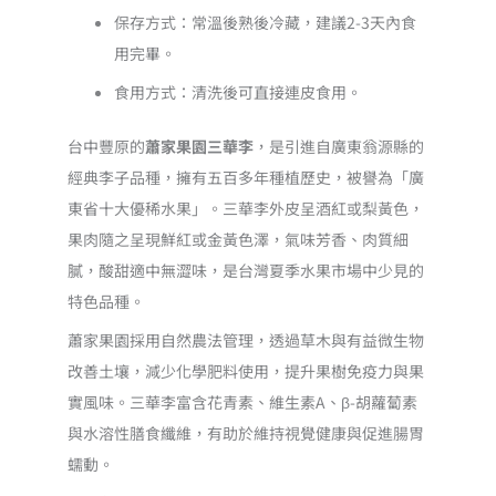
保存方式：常溫後熟後冷藏，建議2-3天內食
用完畢。
食用方式：清洗後可直接連皮食用。
台中豐原的
蕭家果園三華李
，是引進自廣東翁源縣的
經典李子品種，擁有五百多年種植歷史，被譽為「廣
東省十大優稀水果」。三華李外皮呈酒紅或梨黃色，
果肉隨之呈現鮮紅或金黃色澤，氣味芳香、肉質細
膩，酸甜適中無澀味，是台灣夏季水果市場中少見的
特色品種。
蕭家果園採用自然農法管理，透過草木與有益微生物
改善土壤，減少化學肥料使用，提升果樹免疫力與果
實風味。三華李富含花青素、維生素A、β-胡蘿蔔素
與水溶性膳食纖維，有助於維持視覺健康與促進腸胃
蠕動。