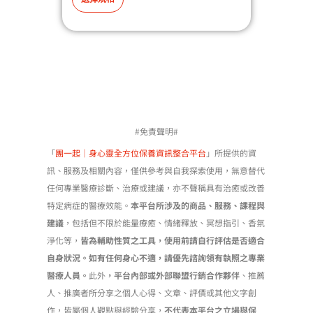
產
品
有
多
種
款
式
#免責聲明#
。
可
「
團一起｜身心靈全方位保養資訊整合平台
」所提供的資
在
訊、服務及相關內容，僅供參考與自我探索使用，無意替代
產
任何專業醫療診斷、治療或建議，亦不聲稱具有治癒或改善
品
特定病症的醫療效能。
本平台所涉及的商品、服務、課程與
頁
建議
，包括但不限於能量療癒、情緒釋放、冥想指引、香氛
面
淨化等，
皆為輔助性質之工具，使用前請自行評估是否適合
選
自身狀況。如有任何身心不適，請優先諮詢領有執照之專業
擇
醫療人員。
此外
，平台內部或外部聯盟行銷合作夥伴
、推薦
選
人、推廣者所分享之個人心得、文章、評價或其他文字創
項
作，皆屬個人觀點與經驗分享，
不代表本平台之立場與保