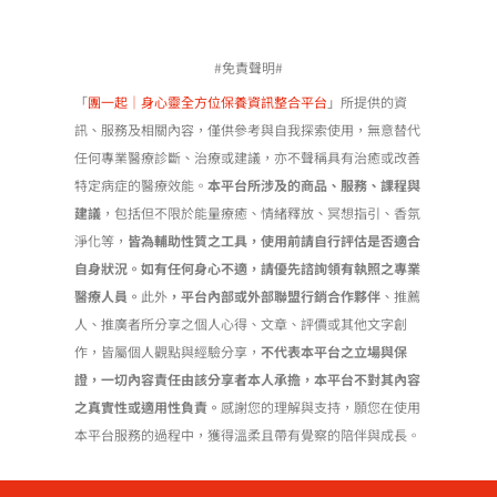
#免責聲明#
「
團一起｜身心靈全方位保養資訊整合平台
」所提供的資
訊、服務及相關內容，僅供參考與自我探索使用，無意替代
任何專業醫療診斷、治療或建議，亦不聲稱具有治癒或改善
特定病症的醫療效能。
本平台所涉及的商品、服務、課程與
建議
，包括但不限於能量療癒、情緒釋放、冥想指引、香氛
淨化等，
皆為輔助性質之工具，使用前請自行評估是否適合
自身狀況。如有任何身心不適，請優先諮詢領有執照之專業
醫療人員。
此外
，平台內部或外部聯盟行銷合作夥伴
、推薦
人、推廣者所分享之個人心得、文章、評價或其他文字創
作，皆屬個人觀點與經驗分享，
不代表本平台之立場與保
證，一切內容責任由該分享者本人承擔，本平台不對其內容
之真實性或適用性負責。
感謝您的理解與支持，願您在使用
本平台服務的過程中，獲得溫柔且帶有覺察的陪伴與成長。