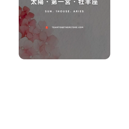
座，
你突
「自
展現
瓶
頸」
團一起
2025/0
查看詳
Read M
»