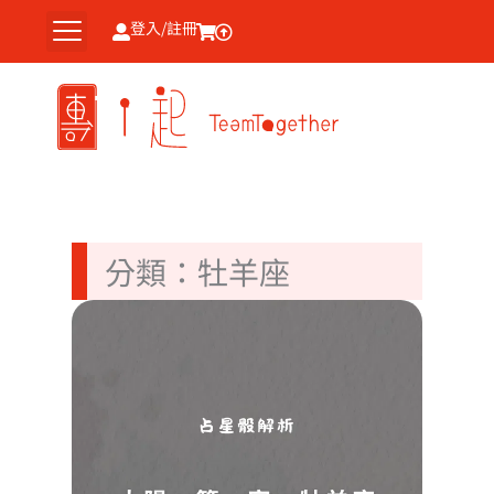
跳
登入/註冊
至
主
要
內
容
分類：牡羊座
【占
骰解
析】
陽第
宮牡